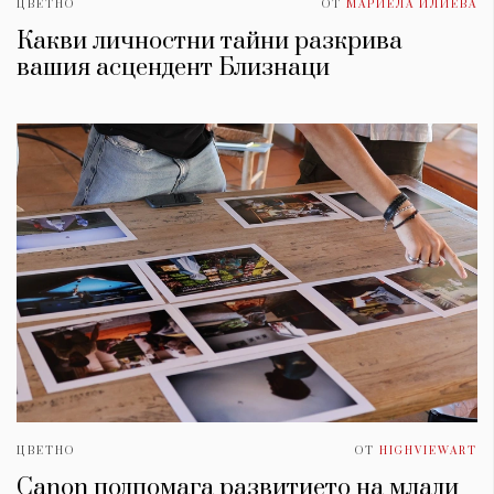
ЦВЕТНО
ОТ
МАРИЕЛА ИЛИЕВА
Какви личностни тайни разкрива
вашия асцендент Близнаци
ЦВЕТНО
ОТ
HIGHVIEWART
Canon подпомага развитието на млади