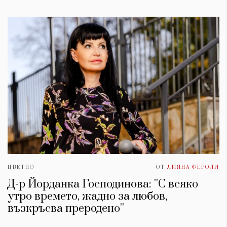
ЦВЕТНО
ОТ
ЛИЯНА ФЕРОЛИ
Д-р Йорданка Господинова: ''С всяко
утро времето, жадно за любов,
възкръсва преродено''