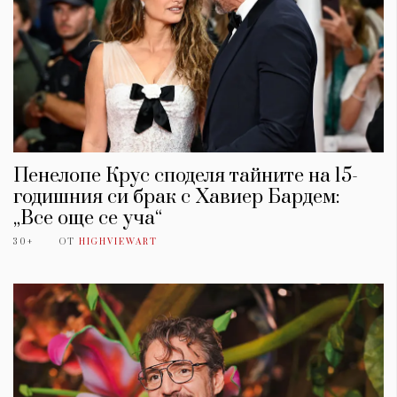
Пенелопе Крус споделя тайните на 15-
годишния си брак с Хавиер Бардем:
„Все още се уча“
30+
ОТ
HIGHVIEWART