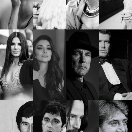
Красота
поверителност
Цветно
ModerenDom
Гурме
Пътувай
Wellness
СЛЕДВАЙТЕ НИ
Facebook
Instagram
Twitter
Pinterest
YouTube
Spotify
Soundcloud
Ако нашият сайт ви харесва, можете да се абонирате за
седмичния ни нюзлетър тук:
© 2026, HighViewArt | Всички права запазени