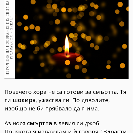
И
З
Т
О
Ч
Н
И
К
Н
А
И
З
О
Б
Р
А
Ж
Е
Н
И
Е
:
С
Н
И
М
К
А
:
P
I
X
A
B
A
Y
.
C
O
M
/
G
E
R
A
L
1970
30+
1709
T
Гурме
Пътувай
237
389
Здраве
Gentlemen
382
Повечето хора не са готови за смъртта. Тя
Wellness
ги
шокира
, ужасява ги. По дяволите,
1816
изобщо не би трябвало да я има.
Аз нося
смъртта
в левия си джоб.
ПОСЛЕДВАЙТЕ
НИ
Понякога я изваждам и й говоря: "Здрасти,