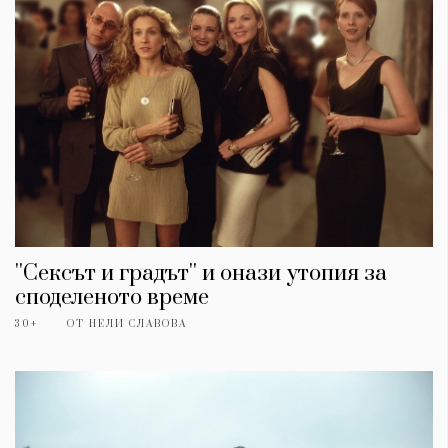
''Сексът и градът'' и онази утопия за
споделеното време
30+
ОТ
НЕЛИ СЛАВОВА