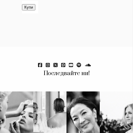
Последвайте ни!
КАТЕГОРИИ
ЗА НАС
Wine&Dine
Условия за
Подкасти
ползване
Мода
За нас
Dialogue
Реклама
Изкуство
Политика за