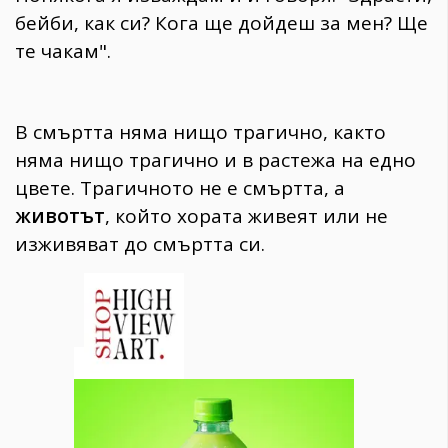
бейби, как си? Кога ще дойдеш за мен? Ще
те чакам".
В смъртта няма нищо трагично, както
няма нищо трагично и в растежа на едно
цвете. Трагичното не е смъртта, а
животът
, който хората живеят или не
изживяват до смъртта си.