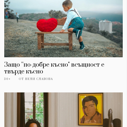
Защо ''по-добре късно" всъщност е
твърде късно
30+
ОТ
НЕЛИ СЛАВОВА