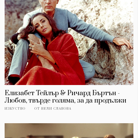
Елизабет Тейлър & Ричард Бъртън -
Любов, твърде голяма, за да продължи
ИЗКУСТВО
ОТ
НЕЛИ СЛАВОВА