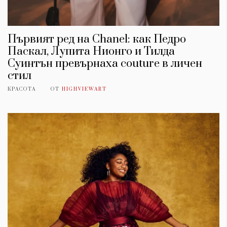
Първият ред на Chanel: как Педро
Паскал, Лупита Нионго и Тилда
Суинтън превърнаха couture в личен
стил
КРАСОТА
ОТ
HIGHVIEWART