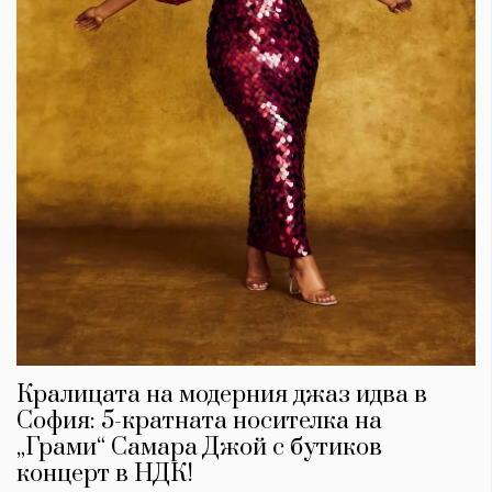
Кралицата на модерния джаз идва в
София: 5-кратната носителка на
„Грами“ Самара Джой с бутиков
концерт в НДК!