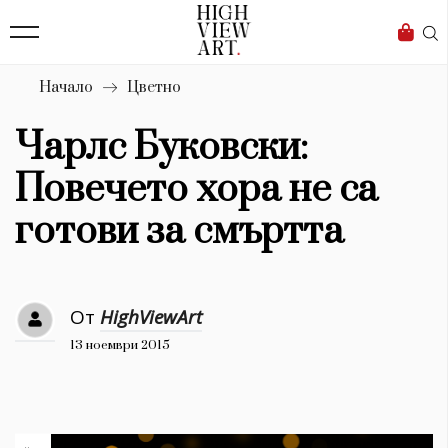
139
Бизнес
1633
Мода
Начало
Цветно
16
Dialogue
Чарлс Буковски:
Изкуство
Повечето хора не са
4339
готови за смъртта
Красота
777
От
HighViewArt
Дизайн
13 ноември 2015
1272
1188
Книги