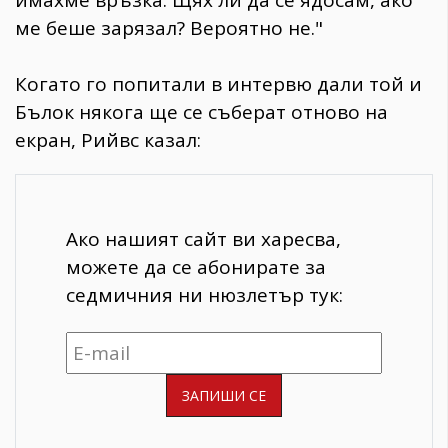
имахме връзка. Щях ли да се ядосам, ако
ме беше зарязал? Вероятно не."
Когато го попитали в интервю дали той и
Бълок някога ще се съберат отново на
екран, Рийвс казал:
Ако нашият сайт ви харесва,
можете да се абонирате за
седмичния ни нюзлетър тук: