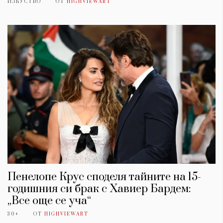
ИЗКУСТВО
ОТ
HIGHVIEWART
Пенелопе Крус споделя тайните на 15-
годишния си брак с Хавиер Бардем:
„Все още се уча“
30+
ОТ
HIGHVIEWART