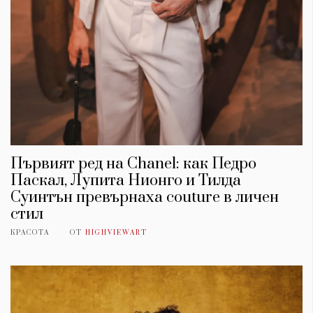
Първият ред на Chanel: как Педро
Паскал, Лупита Нионго и Тилда
Суинтън превърнаха couture в личен
стил
КРАСОТА
ОТ
HIGHVIEWART