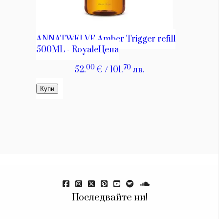
Красота
поверителност
Цветно
ModerenDom
Гурме
Пътувай
Wellness
СЛЕДВАЙТЕ НИ
Facebook
Instagram
Twitter
Pinterest
YouTube
Spotify
Soundcloud
Ако нашият сайт ви харесва, можете да се абонирате за
седмичния ни нюзлетър тук:
Последвайте ни!
© 2026, HighViewArt | Всички права запазени