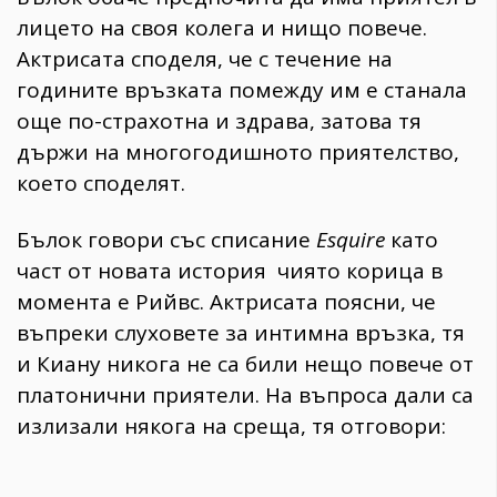
лицето на своя колега и нищо повече.
Актрисата споделя, че с течение на
годините връзката помежду им е станала
още по-страхотна и здрава, затова тя
държи на многогодишното приятелство,
което споделят.
Бълок говори със списание
Esquire
като
част от новата история чиято корица в
момента е Рийвс. Актрисата поясни, че
въпреки слуховете за интимна връзка, тя
и Киану никога не са били нещо повече от
платонични приятели. На въпроса дали са
излизали някога на среща, тя отговори: