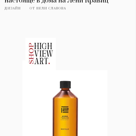
настояще в дома на Лени Кравиц
ДИЗАЙН
ОТ
НЕЛИ СЛАВОВА
КАТЕГОРИИ
ЗА НАС
Wine&Dine
Условия за
Подкасти
ползване
Мода
За нас
Dialogue
Реклама
Изкуство
Политика за