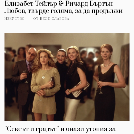
Елизабет Тейлър & Ричард Бъртън -
Любов, твърде голяма, за да продължи
ИЗКУСТВО
ОТ
НЕЛИ СЛАВОВА
''Сексът и градът'' и онази утопия за