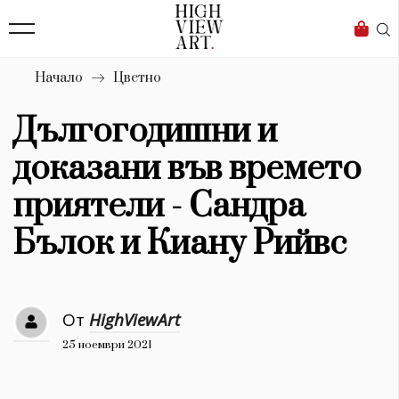
139
Бизнес
1633
Мода
Начало
Цветно
16
Dialogue
Дългогодишни и
Изкуство
доказани във времето
4340
приятели - Сандра
Красота
Бълок и Киану Рийвс
777
Дизайн
От
HighViewArt
1272
25 ноември 2021
1188
Книги