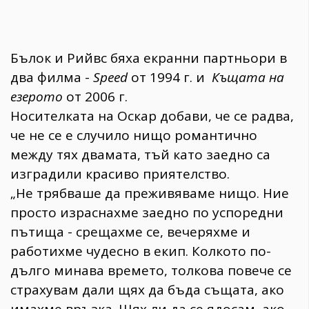
Бълок и Рийвс бяха екранни партньори в
два филма -
Speed
от 1994 г. и
Къщата на
езерото
от 2006 г.
Носителката на Оскар добави, че се радва,
че не се е случило нищо романтично
между тях двамата, тъй като заедно са
изградили красиво приятелство.
„Не трябваше да преживяваме нищо. Ние
просто израснахме заедно по успоредни
пътища - срещахме се, вечеряхме и
работихме чудесно в екип. Колкото по-
дълго минава времето, толкова повече се
страхувам дали щях да бъда същата, ако