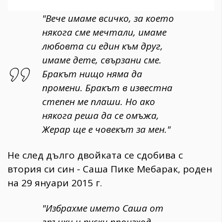
"Вече имаме всичко, за което
някога сме мечтали, имаме
любовта си един към друг,
имаме дете, свързани сме.
Бракът нищо няма да
промени. Бракът в известна
степен ме плаши. Но ако
някога реша да се омъжа,
Жерар ще е човекът за мен."
Не след дълго двойката се сдобива с
втория си син - Саша Пике Мебарак, роден
на 29 януари 2015 г.
"Избрахме името Саша от
гръцки и руски произход,