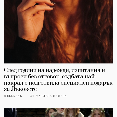
След години на надежди, изпитания и
въпроси без отговор, съдбата най-
КАТЕГОРИИ
ЗА НАС
накрая е подготвила специален подарък
за Лъвовете
Wine&Dine
Условия за
Подкасти
ползване
WELLNESS
ОТ
МАРИЕЛА ИЛИЕВА
Мода
За нас
Dialogue
Реклама
Изкуство
Политика за