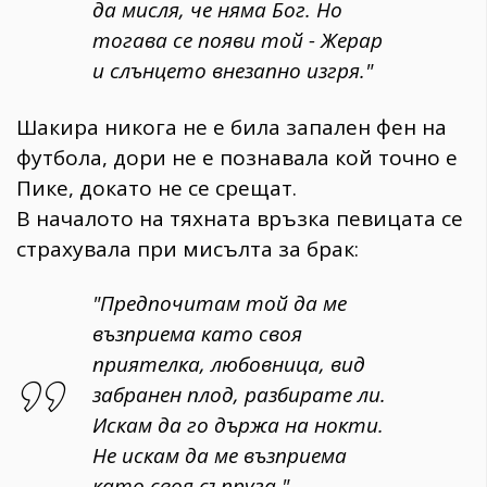
да мисля, че няма Бог. Но
тогава се появи той - Жерар
и слънцето внезапно изгря."
Шакира никога не е била запален фен на
футбола, дори не е познавала кой точно е
Пике, докато не се срещат.
В началото на тяхната връзка певицата се
страхувала при мисълта за брак:
"Предпочитам той да ме
възприема като своя
приятелка, любовница, вид
забранен плод, разбирате ли.
Искам да го държа на нокти.
Не искам да ме възприема
като своя съпруга."