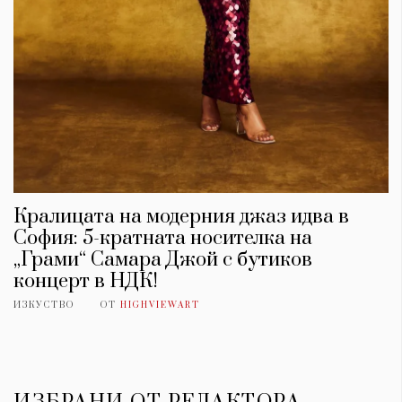
Кралицата на модерния джаз идва в
София: 5-кратната носителка на
„Грами“ Самара Джой с бутиков
концерт в НДК!
ИЗКУСТВО
ОТ
HIGHVIEWART