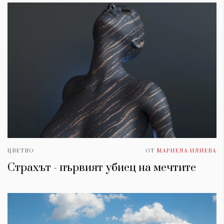
ЦВЕТНО
ОТ
МАРИЕЛА ИЛИЕВА
Страхът - първият убиец на мечтите