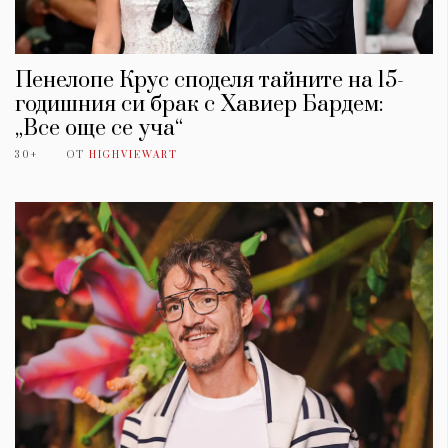
Пенелопе Крус споделя тайните на 15-
годишния си брак с Хавиер Бардем:
„Все още се уча“
30+
ОТ
HIGHVIEWART