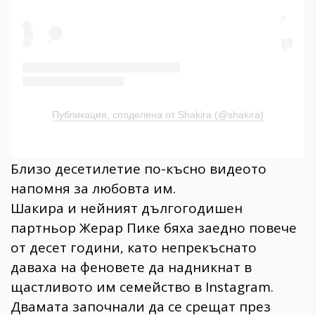
Публикация, споделена от Shakira (@shakira)
Близо десетилетие по-късно видеото
напомня за любовта им.
Шакира и нейният дългогодишен
партньор Жерар Пике бяха заедно повече
от десет години, като непрекъснато
даваха на феновете да надникнат в
щастливото им семейство в Instagram.
Двамата започнали да се срещат през