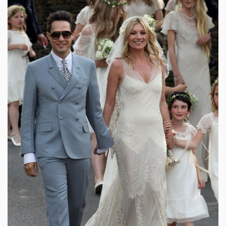
Красота
поверителност
Цветно
ModerenDom
Гурме
Пътувай
Wellness
СЛЕДВАЙТЕ НИ
Facebook
Instagram
Twitter
Pinterest
YouTube
Spotify
Soundcloud
Ако нашият сайт ви харесва, можете да се абонирате за
седмичния ни нюзлетър тук:
© 2026, HighViewArt | Всички права запазени