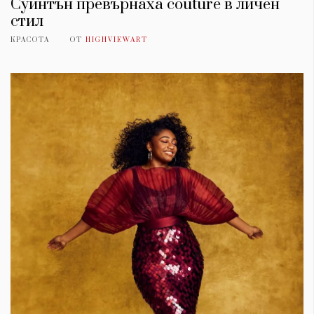
Суинтън превърнаха couture в личен
стил
КРАСОТА
ОТ
HIGHVIEWART