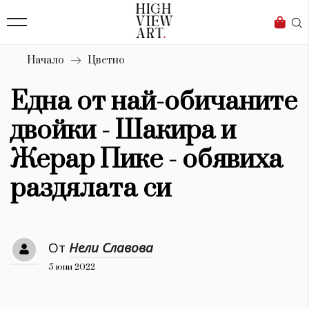
139
Бизнес
1633
Мода
Начало
Цветно
16
Dialogue
Една от най-обичаните
Изкуство
двойки - Шакира и
4340
Жерар Пике - обявиха
Красота
раздялата си
777
Дизайн
От
Нели Славова
1272
5 юни 2022
1188
Книги