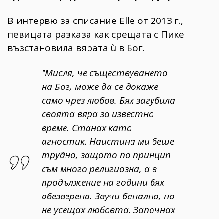
В интервю за списание Elle от 2013 г.,
певицата разказа как срещата с Пике
възстановила вярата ù в Бог.
"Мисля, че съществуването
на Бог, може да се докаже
само чрез любов. Бях загубила
своята вяра за известно
време. Станах като
агностик. Наистина ми беше
трудно, защото по принцип
съм много религиозна, а в
продължение на години бях
обезверена. Звучи банално, но
не усещах любовта. Започнах