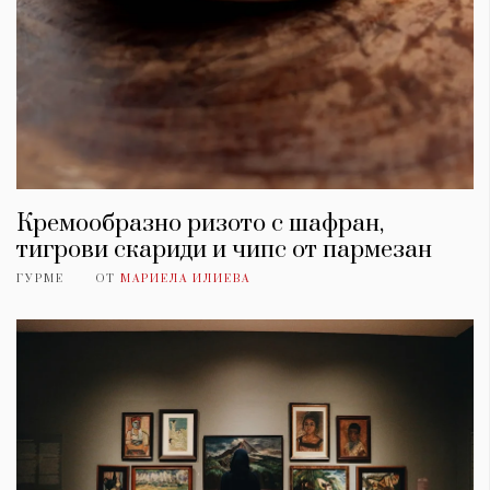
Кремообразно ризото с шафран,
тигрови скариди и чипс от пармезан
ГУРМЕ
ОТ
МАРИЕЛА ИЛИЕВА