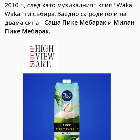
2010 г., след като музикалният клип "Waka
Waka" ги събира. Заедно са родители на
двама сина -
Саша Пике Мебарак
и
Милан
Пике Мебарак.