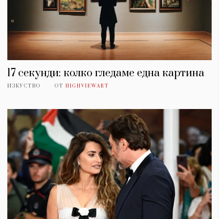
17 секунди: колко гледаме една картина
ИЗКУСТВО
ОТ
HIGHVIEWART