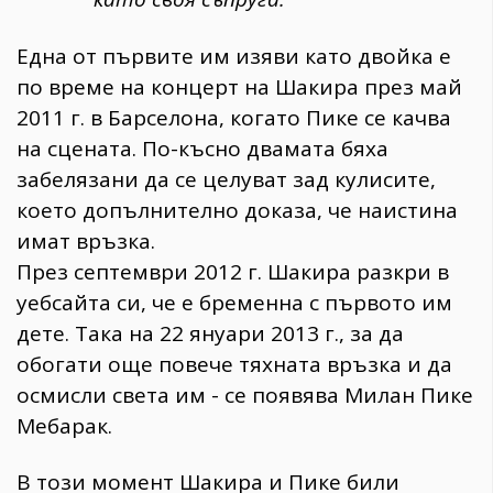
Една от първите им изяви като двойка е
по време на концерт на Шакира през май
2011 г. в Барселона, когато Пике се качва
на сцената. По-късно двамата бяха
забелязани да се целуват зад кулисите,
което допълнително доказа, че наистина
имат връзка.
През септември 2012 г. Шакира разкри в
уебсайта си, че е бременна с първото им
дете. Така на 22 януари 2013 г., за да
обогати още повече тяхната връзка и да
осмисли света им - се появява Милан Пике
Мебарак.
В този момент Шакира и Пике били