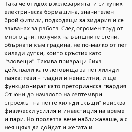
Така че отидох в железарията и си купих
електрическа бормашина, значителен
брой фитили, подходящи за зидария и се
захванах за работа. След огромен труд от
много дни, получих на външните стени,
обърнати към градина, не по-малко от пет
хиляди дупки, които кръстих като
"зловещи". Такива призраци биха
действали като леговища за пет хиляди
паяка: тези – гладни и ненаситни, и ще
функционират като преторианска гвардия.
От юни до началото на септември
строежът на петте хиляди „къщи“ изисква
физически усилия и инвестиция на време
и пари. Но пролетта вече наближаваше, а с
нея щяха да дойдат и жегата и