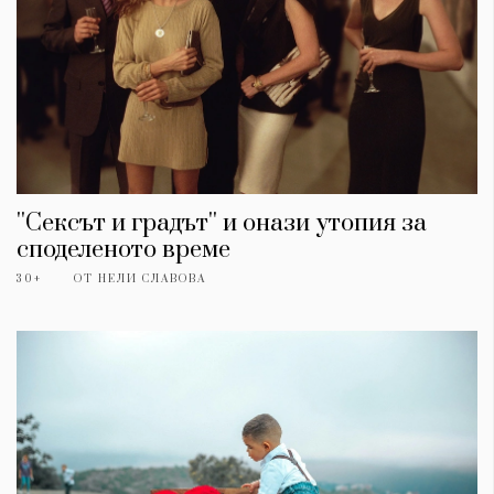
''Сексът и градът'' и онази утопия за
споделеното време
30+
ОТ
НЕЛИ СЛАВОВА