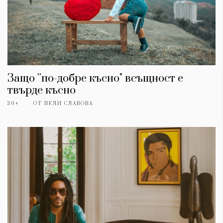
Защо ''по-добре късно" всъщност е
твърде късно
30+
ОТ
НЕЛИ СЛАВОВА