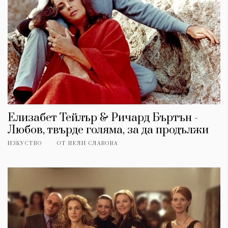
Елизабет Тейлър & Ричард Бъртън -
Любов, твърде голяма, за да продължи
ИЗКУСТВО
ОТ
НЕЛИ СЛАВОВА