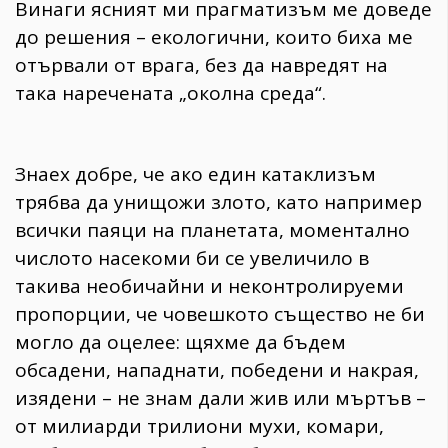
Винаги ясният ми прагматизъм ме доведе
до решения – екологични, които биха ме
отървали от врага, без да навредят на
така наречената „околна среда“.
Знаех добре, че ако един катаклизъм
трябва да унищожи злото, като например
всички паяци на планетата, моментално
числото насекоми би се увеличило в
такива необичайни и неконтролируеми
пропорции, че човешкото същество не би
могло да оцелее: щяхме да бъдем
обсадени, нападнати, победени и накрая,
изядени – не знам дали жив или мъртъв –
от милиарди трилиони мухи, комари,