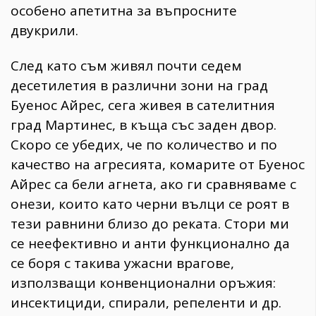
особено апетитна за въпросните
двукрили.
След като съм живял почти седем
десетилетия в различни зони на град
Буенос Айрес, сега живея в сателитния
град Мартинес, в къща със заден двор.
Скоро се убедих, че по количество и по
качество на агресията, комарите от Буенос
Айрес са бели агнета, ако ги сравняваме с
онези, които като черни вълци се роят в
тези равнини близо до реката. Стори ми
се неефективно и анти функционално да
се боря с такива ужасни врагове,
използващи конвенционални оръжия:
инсектициди, спирали, репеленти и др.