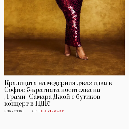
Кралицата на модерния джаз идва в
София: 5-кратната носителка на
„Грами“ Самара Джой с бутиков
концерт в НДК!
ИЗКУСТВО
ОТ
HIGHVIEWART