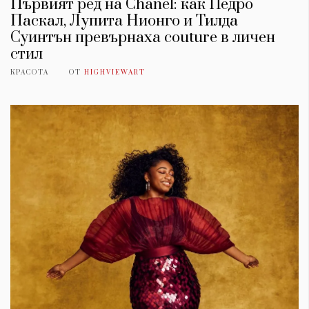
Първият ред на Chanel: как Педро
Паскал, Лупита Нионго и Тилда
Суинтън превърнаха couture в личен
стил
КРАСОТА
ОТ
HIGHVIEWART