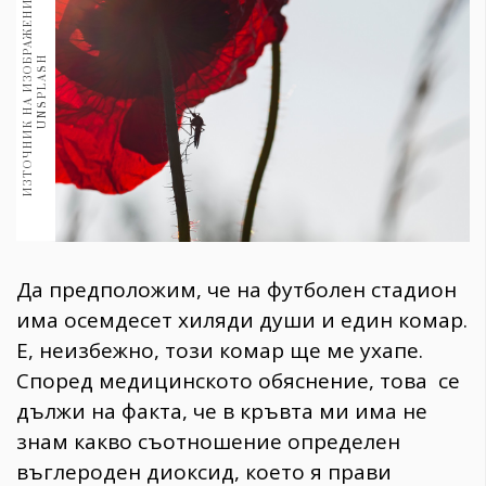
И
З
Т
О
Ч
Н
И
К
Н
А
И
З
О
Б
Р
А
Ж
Е
Н
И
Е
:
U
N
S
P
L
A
S
1970
30+
1710
H
Гурме
Пътувай
237
389
Здраве
Gentlemen
Да предположим, че на футболен стадион
382
има осемдесет хиляди души и един комар.
Е, неизбежно, този комар ще ме ухапе.
Wellness
Според медицинското обяснение, това се
1817
дължи на факта, че в кръвта ми има не
знам какво съотношение определен
ПОСЛЕДВАЙТЕ
въглероден диоксид, което я прави
НИ