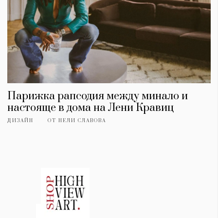
Парижка рапсодия между минало и
настояще в дома на Лени Кравиц
ДИЗАЙН
ОТ
НЕЛИ СЛАВОВА
КАТЕГОРИИ
ЗА НАС
Wine&Dine
Условия за
Подкасти
ползване
Мода
За нас
Dialogue
Реклама
Изкуство
Политика за