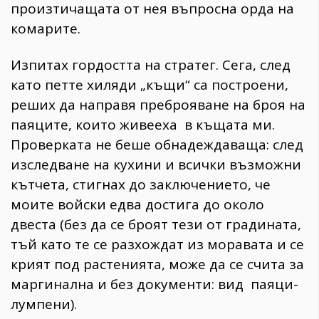
произтичащата от нея въпросна орда на
комарите.
Изпитах гордостта на стратег. Сега, след
като петте хиляди „къщи“ са построени,
реших да направя преброяване на броя на
паяците, които живееха в къщата ми.
Проверката не беше обнадеждаваща: след
изследване на кухини и всички възможни
кътчета, стигнах до заключението, че
моите войски едва достига до около
двеста (без да се броят тези от градината,
тъй като те се разхождат из моравата и се
крият под растенията, може да се счита за
маргинална и без документи: вид паяци-
лумпени).