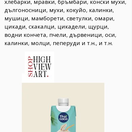
хлебарки, мравки, бръмбари, конски мухи,
дългоносници, мухи, кокуйо, калинки,
мушици, мамборети, светулки, омари,
цикади, скакалци, цикадели, щурци,
водни кончета, пчели, дървеници, оси,
калинки, молци, пеперуди и т.н., и т.н.