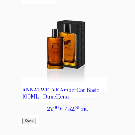
Красота
поверителност
Цветно
ModerenDom
Гурме
Пътувай
Wellness
СЛЕДВАЙТЕ НИ
Facebook
Instagram
Twitter
Pinterest
YouTube
Spotify
Soundcloud
Ако нашият сайт ви харесва, можете да се абонирате за
седмичния ни нюзлетър тук:
© 2026, HighViewArt | Всички права запазени