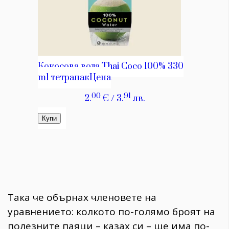
Така че обърнах членовете на
уравнението: колкото по-голямо броят на
полезните паяци – казах си – ще има по-