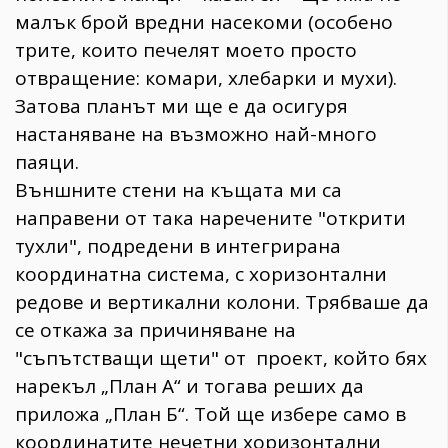
малък брой вредни насекоми (особено
трите, които печелят моето просто
отвращение: комари, хлебарки и мухи).
Затова планът ми ще е да осигуря
настаняване на възможно най-много
паяци.
Външните стени на къщата ми са
направени от така наречените "открити
тухли", подредени в интегрирана
координатна система, с хоризонтални
редове и вертикални колони. Трябваше да
се откажа за причиняване на
"съпътстващи щети" от проект, който бях
нарекъл „План А“ и тогава реших да
приложа „План Б“. Той ще избере само в
координатите нечетни хоризонтални