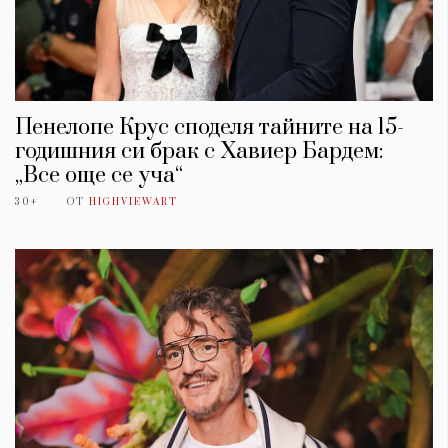
Пенелопе Крус споделя тайните на 15-
годишния си брак с Хавиер Бардем:
„Все още се уча“
30+
ОТ
HIGHVIEWART