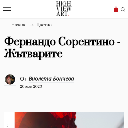
139
Бизнес
1633
Мода
Начало
Цветно
16
Dialogue
Фернандо Сорентино -
Изкуство
Жътварите
4340
Красота
От
Виолета Бончева
777
20 юли 2023
Дизайн
1272
1188
Книги