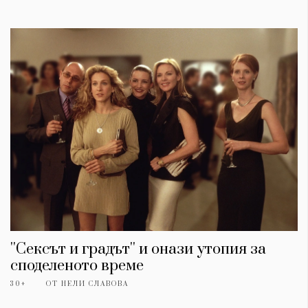
''Сексът и градът'' и онази утопия за
споделеното време
30+
ОТ
НЕЛИ СЛАВОВА