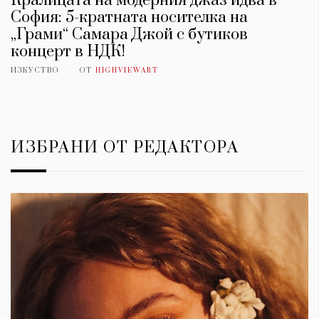
Кралицата на модерния джаз идва в
София: 5-кратната носителка на
„Грами“ Самара Джой с бутиков
концерт в НДК!
ИЗКУСТВО
ОТ
HIGHVIEWART
ИЗБРАНИ ОТ РЕДАКТОРА