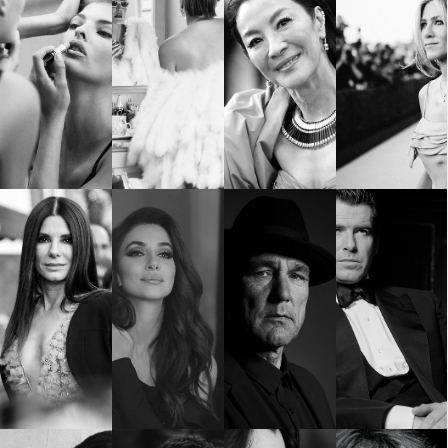
КАТЕГОРИИ
ЗА НАС
Wine&Dine
Условия за
Подкасти
ползване
Мода
За нас
Dialogue
Реклама
Изкуство
Политика за