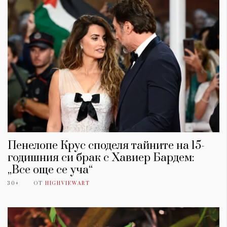
Пенелопе Крус споделя тайните на 15-
годишния си брак с Хавиер Бардем:
„Все още се уча“
30+
ОТ
HIGHVIEWART