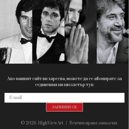
Красота
поверителност
Цветно
ModerenDom
Гурме
Пътувай
Wellness
СЛЕДВАЙТЕ НИ
Facebook
Instagram
Twitter
Pinterest
YouTube
Spotify
Soundcloud
Ако нашият сайт ви харесва, можете да се абонирате за
седмичния ни нюзлетър тук:
© 2026, HighViewArt | Всички права запазени