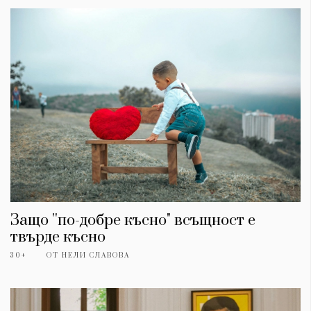
Защо ''по-добре късно" всъщност е
твърде късно
30+
ОТ
НЕЛИ СЛАВОВА