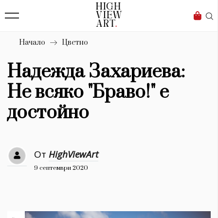
139
Бизнес
1633
Мода
Начало
Цветно
16
Dialogue
Надежда Захариева:
Изкуство
Не всяко "Браво!" е
4340
достойно
Красота
777
От
HighViewArt
Дизайн
9 септември 2020
1272
1188
Книги