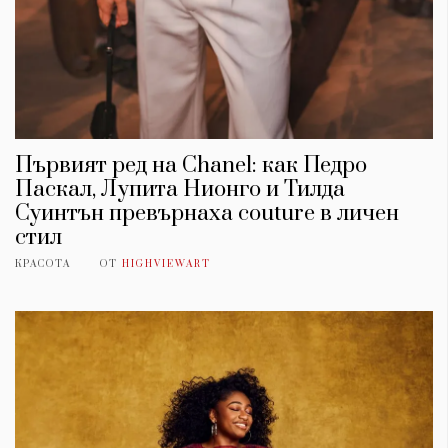
Първият ред на Chanel: как Педро
Паскал, Лупита Нионго и Тилда
Суинтън превърнаха couture в личен
стил
КРАСОТА
ОТ
HIGHVIEWART