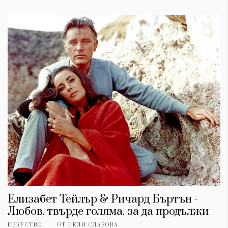
Елизабет Тейлър & Ричард Бъртън -
Любов, твърде голяма, за да продължи
ИЗКУСТВО
ОТ
НЕЛИ СЛАВОВА