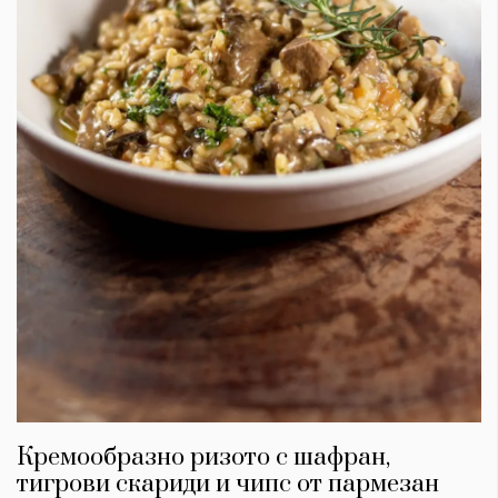
Кремообразно ризото с шафран,
тигрови скариди и чипс от пармезан