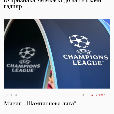
10 признака, че мъжът до вас е пълен
гадняр
ЦВЕТНО
ОТ
HIGHVIEWART
Мисия: „Шампионска лига“