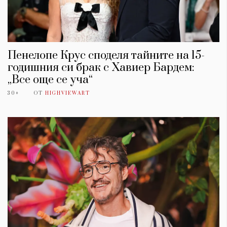
Пенелопе Крус споделя тайните на 15-
годишния си брак с Хавиер Бардем:
„Все още се уча“
30+
ОТ
HIGHVIEWART