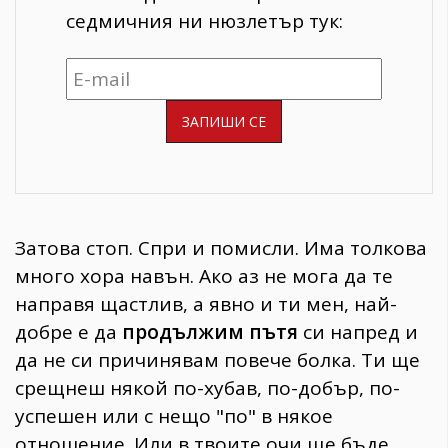
седмичния ни нюзлетър тук:
Затова стоп. Спри и помисли. Има толкова
много хора навън. Ако аз не мога да те
направя щастлив, а явно и ти мен, най-
добре е да
продължим пътя
си напред и
да не си причинявам повече болка. Ти ще
срещнеш някой по-хубав, по-добър, по-
успешен или с нещо "по" в някое
отношение. Или в твоите очи ще бъде