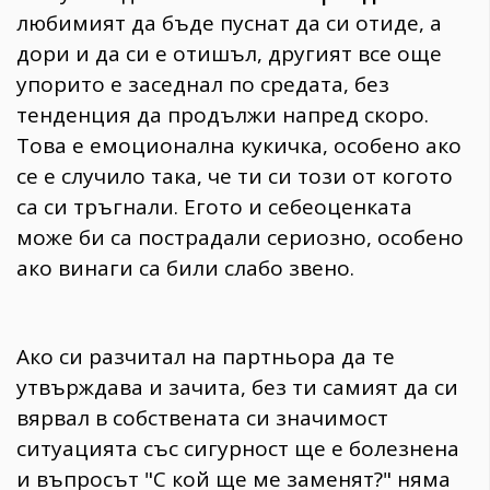
любимият да бъде пуснат да си отиде, а
дори и да си е отишъл, другият все още
упорито е заседнал по средата, без
тенденция да продължи напред скоро.
Това е емоционална кукичка, особено ако
се е случило така, че ти си този от когото
са си тръгнали. Егото и себеоценката
може би са пострадали сериозно, особено
ако винаги са били слабо звено.
Ако си разчитал на партньора да те
утвърждава и зачита, без ти самият да си
вярвал в собствената си значимост
ситуацията със сигурност ще е болезнена
и въпросът "С кой ще ме заменят?" няма