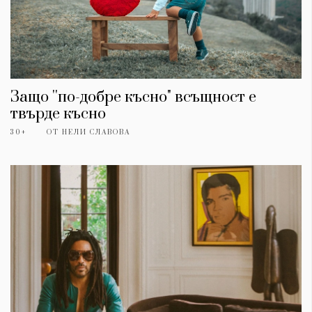
Защо ''по-добре късно" всъщност е
твърде късно
30+
ОТ
НЕЛИ СЛАВОВА