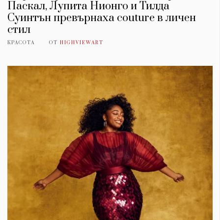
Паскал, Лупита Нионго и Тилда
Суинтън превърнаха couture в личен
стил
КРАСОТА
ОТ
HIGHVIEWART