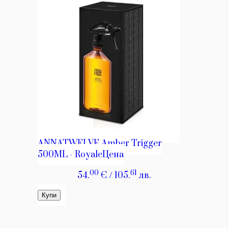
КАТЕГОРИИ
ЗА НАС
Wine&Dine
Условия за
Подкасти
ползване
Мода
За нас
Dialogue
Реклама
Изкуство
Политика за