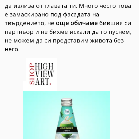
да излиза от главата ти. Много често това
е замаскирано под фасадата на
твърдението, че
още обичаме
бившия си
партньор и не бихме искали да го пуснем,
не можем да си представим живота без
него.