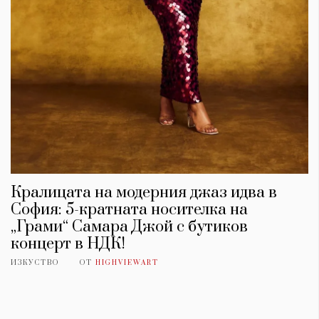
Кралицата на модерния джаз идва в
София: 5-кратната носителка на
„Грами“ Самара Джой с бутиков
концерт в НДК!
ИЗКУСТВО
ОТ
HIGHVIEWART