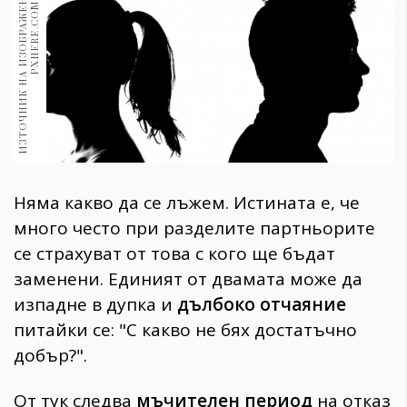
И
З
Т
О
Ч
Н
И
К
Н
А
И
З
О
Б
Р
А
Ж
Е
Н
И
Е
:
С
Н
И
М
К
А
:
P
X
H
E
R
E
.
C
O
M
1970
30+
1710
Гурме
Пътувай
237
389
Здраве
Няма какво да се лъжем. Истината е, че
Gentlemen
много често при разделите партньорите
382
се страхуват от това с кого ще бъдат
заменени. Единият от двамата може да
Wellness
изпадне в дупка и
дълбоко отчаяние
1817
питайки се: "С какво не бях достатъчно
добър?".
ПОСЛЕДВАЙТЕ
От тук следва
мъчителен период
на отказ
НИ