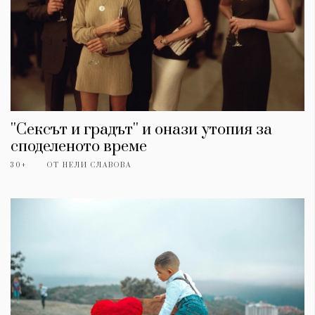
''Сексът и градът'' и онази утопия за
споделеното време
30+
ОТ
НЕЛИ СЛАВОВА