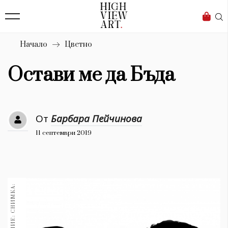
139
Бизнес
1633
Мода
Начало
Цветно
16
Dialogue
Остави ме да Бъда
Изкуство
4340
От
Барбара Пейчинова
Красота
11 септември 2019
777
Дизайн
1272
1188
Книги