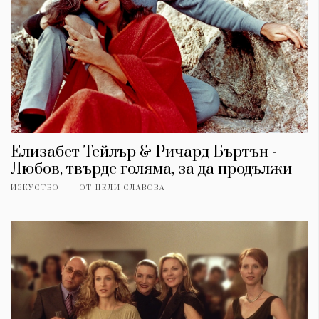
Елизабет Тейлър & Ричард Бъртън -
Любов, твърде голяма, за да продължи
ИЗКУСТВО
ОТ
НЕЛИ СЛАВОВА