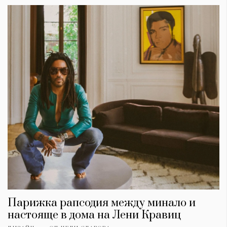
КАТЕГОРИИ
ЗА НАС
Wine&Dine
Условия за
Подкасти
ползване
Мода
За нас
Парижка рапсодия между минало и
Dialogue
Реклама
настояще в дома на Лени Кравиц
Изкуство
Политика за