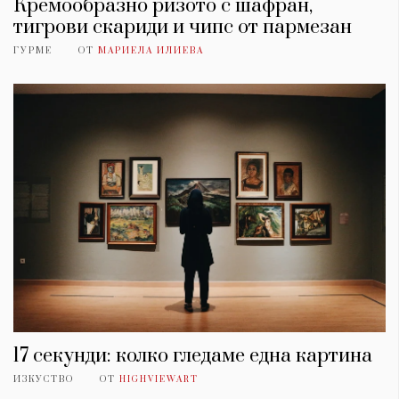
Кремообразно ризото с шафран,
тигрови скариди и чипс от пармезан
ГУРМЕ
ОТ
МАРИЕЛА ИЛИЕВА
17 секунди: колко гледаме една картина
ИЗКУСТВО
ОТ
HIGHVIEWART