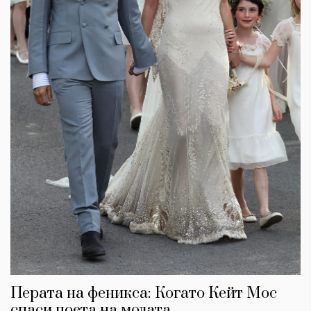
Перата на феникса: Когато Кейт Мос
спаси поета на модата