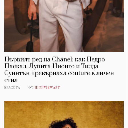
Първият ред на Chanel: как Педро
Паскал, Лупита Нионго и Тилда
Суинтън превърнаха couture в личен
стил
КРАСОТА
ОТ
HIGHVIEWART