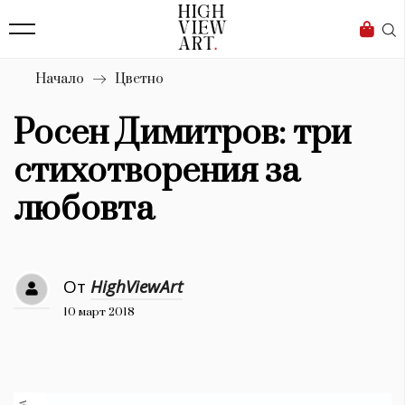
139
Бизнес
1633
Мода
Начало
Цветно
16
Dialogue
Росен Димитров: три
Изкуство
стихотворения за
4340
любовта
Красота
777
От
HighViewArt
Дизайн
10 март 2018
1272
1188
Книги