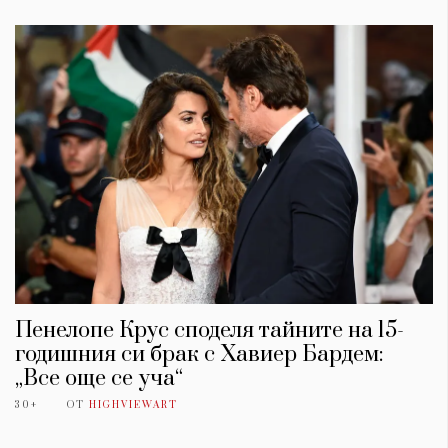
Пенелопе Крус споделя тайните на 15-
годишния си брак с Хавиер Бардем:
„Все още се уча“
30+
ОТ
HIGHVIEWART