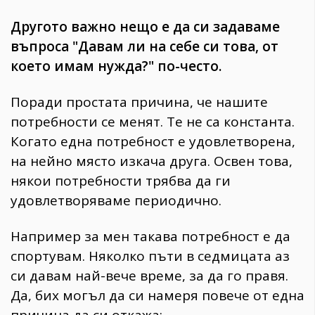
Другото важно нещо е да си задаваме
въпроса "Давам ли на себе си това, от
което имам нужда?" по-често.
Поради простата причина, че нашите
потребности се менят. Те не са константа.
Когато една потребност е удовлетворена,
на нейно място изкача друга. Освен това,
някои потребности трябва да ги
удовлетворяваме периодично.
Например за мен такава потребност е да
спортувам. Няколко пъти в седмицата аз
си давам най-вече време, за да го правя.
Да, бих могъл да си намеря повече от една
причина да си откажа: