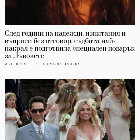
Красота
поверителност
Цветно
ModerenDom
Гурме
Пътувай
Wellness
След години на надежди, изпитания и
въпроси без отговор, съдбата най-
СЛЕДВАЙТЕ НИ
накрая е подготвила специален подарък
Facebook
Instagram
Twitter
Pinterest
за Лъвовете
YouTube
Spotify
Soundcloud
WELLNESS
ОТ
МАРИЕЛА ИЛИЕВА
Ако нашият сайт ви харесва, можете да се абонирате за
седмичния ни нюзлетър тук:
© 2026, HighViewArt | Всички права запазени