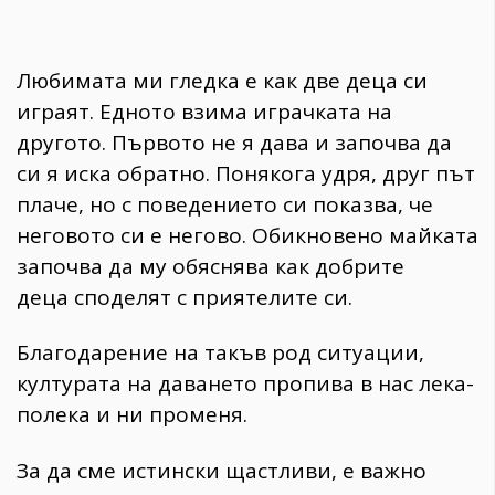
Любимата ми гледка е как две деца си
играят. Едното взима играчката на
другото. Първото не я дава и започва да
си я иска обратно. Понякога удря, друг път
плаче, но с поведението си показва, че
неговото си е негово. Обикновено майката
започва да му обяснява как добрите
деца споделят с приятелите си.
Благодарение на такъв род ситуации,
културата на даването пропива в нас лека-
полека и ни променя.
За да сме истински щастливи, е важно