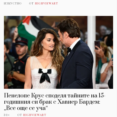
ИЗКУСТВО
ОТ
HIGHVIEWART
Пенелопе Крус споделя тайните на 15-
годишния си брак с Хавиер Бардем:
„Все още се уча“
30+
ОТ
HIGHVIEWART