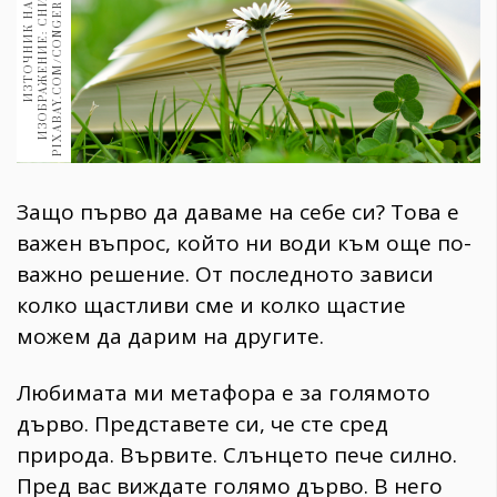
N
:
И
З
Т
О
Ч
Н
И
К
Н
А
И
З
О
Б
Р
А
Ж
Е
Н
И
Е
:
С
Н
И
М
К
А
P
I
X
A
B
A
Y
.
C
O
M
/
C
O
N
G
E
R
D
E
S
I
G
1970
30+
1710
Гурме
Пътувай
237
389
Защо първо да даваме на себе си? Tова е
Здраве
важен въпрос, който ни води към още по-
Gentlemen
важно решение. От последното зависи
382
колко щастливи сме и колко щастие
можем да дарим на другите.
Wellness
Любимата ми метафора е за голямото
1817
дърво. Представете си, че сте сред
природа. Вървите. Слънцето пече силно.
ПОСЛЕДВАЙТЕ
Пред вас виждате голямо дърво. В него
НИ