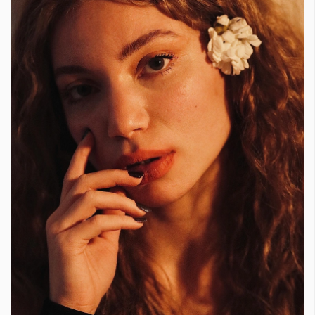
КАТЕГОРИИ
ЗА НАС
Wine&Dine
Условия за
Подкасти
ползване
Мода
За нас
Dialogue
Реклама
Изкуство
Политика за