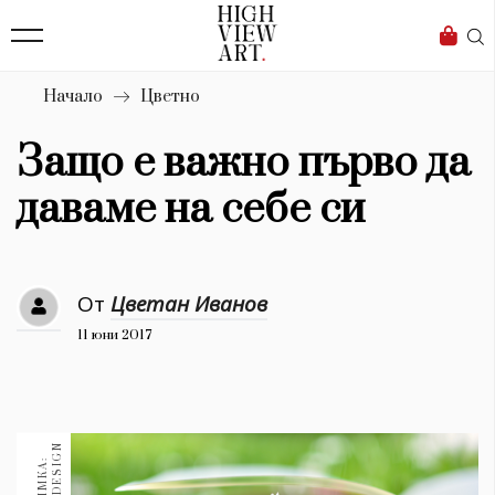
139
Бизнес
1633
Мода
Начало
Цветно
16
Dialogue
Защо е важно първо да
Изкуство
даваме на себе си
4340
Красота
От
Цветан Иванов
777
11 юни 2017
Дизайн
1272
1188
Книги