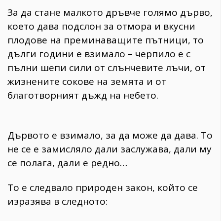
За да стане малкото дръвче голямо дърво,
което дава подслон за отмора и вкусни
плодове на преминаващите пътници, то
дълги години е взимало – черпило е с
пълни шепи сили от слънчевите лъчи, от
жизнените сокове на земята и от
благотворният дъжд на небето.
Дървото е взимало, за да може да дава. То
не се е замисляло дали заслужава, дали му
се полага, дали е редно…
То е следвало природен закон, който се
изразява в следното: