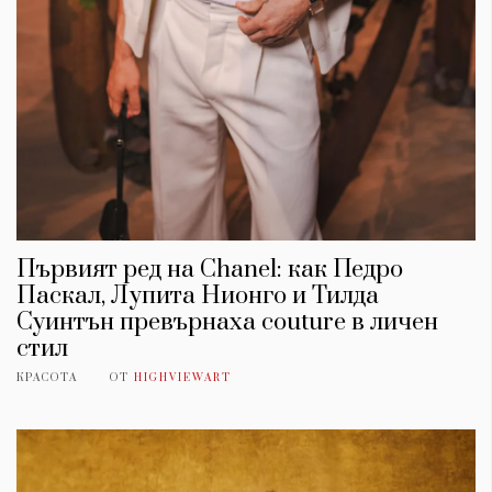
Първият ред на Chanel: как Педро
Паскал, Лупита Нионго и Тилда
Суинтън превърнаха couture в личен
стил
КРАСОТА
ОТ
HIGHVIEWART