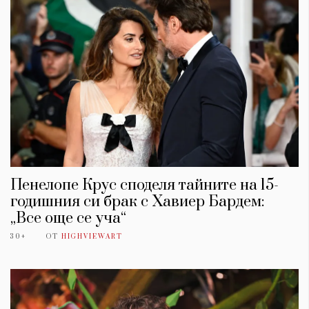
Пенелопе Крус споделя тайните на 15-
годишния си брак с Хавиер Бардем:
„Все още се уча“
30+
ОТ
HIGHVIEWART