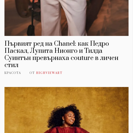
Първият ред на Chanel: как Педро
Паскал, Лупита Нионго и Тилда
Суинтън превърнаха couture в личен
стил
КРАСОТА
ОТ
HIGHVIEWART