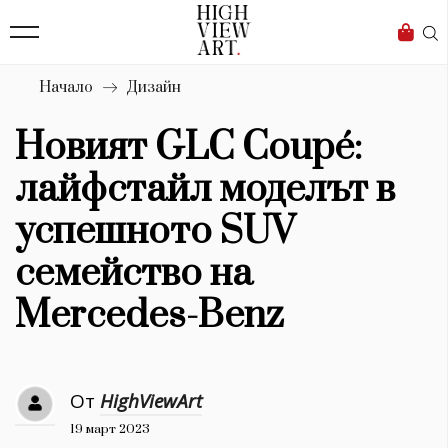
139
Бизнес
1633
Мода
Начало
Дизайн
16
Dialogue
Новият GLC Coupé:
Изкуство
лайфстайл моделът в
4340
успешното SUV
Красота
семейство на
777
Mercedes-Benz
Дизайн
1272
От
HighViewArt
1188
Книги
19 март 2023