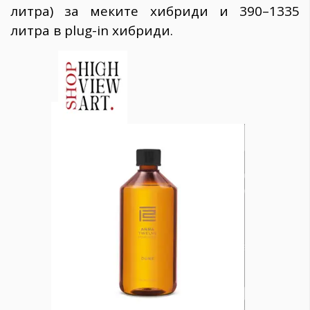
литра) за меките хибриди и 390–1335
литра в plug-in хибриди.