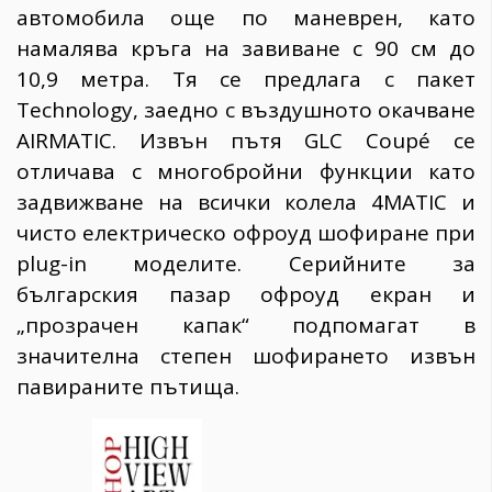
автомобила още по маневрен, като
намалява кръга на завиване с 90 см до
10,9 метра. Тя се предлага с пакет
Technology, заедно с въздушното окачване
AIRMATIC. Извън пътя GLC Coupé се
отличава с многобройни функции като
задвижване на всички колела 4MATIC и
чисто електрическо офроуд шофиране при
plug-in моделите. Серийните за
българския пазар офроуд екран и
„прозрачен капак“ подпомагат в
значителна степен шофирането извън
павираните пътища.