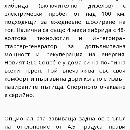
хибрида (включително дизелов) с
електрически пробег от над 100 км,
подходящи за ежедневно шофиране на
ток. Налични са също 4 меки хибрида с 48-
волтова технология и интегриран
стартер-генератор за допълнителна
мощност и рекуперация на енергия.
Новият GLC Coupé е у дома си на почти на
всеки терен. Той впечатлява със своя
комфорт и пъргавина дори когато е извън
павираните пътища. Спортното очакване
е серийно.
Опционалната завиваща задна ос с ъгъл
на отклонение от 4,5 градуса прави