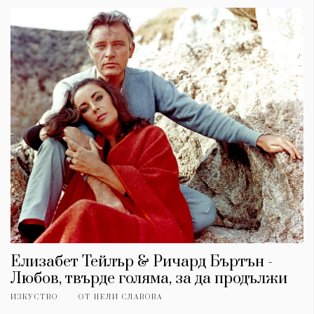
Елизабет Тейлър & Ричард Бъртън -
Любов, твърде голяма, за да продължи
ИЗКУСТВО
ОТ
НЕЛИ СЛАВОВА