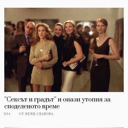
''Сексът и градът'' и онази утопия за
споделеното време
30+
ОТ
НЕЛИ СЛАВОВА