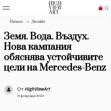
139
Бизнес
1633
Мода
Начало
Дизайн
16
Dialogue
Земя. Вода. Въздух.
Изкуство
Нова кампания
4340
обяснява устойчивите
Красота
цели на Mercedes-Benz
777
Дизайн
От
HighViewArt
1272
11 февруари 2023
1188
Книги