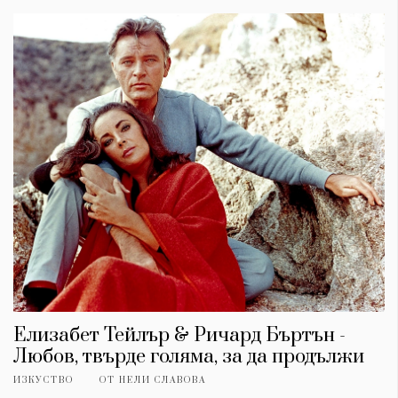
Елизабет Тейлър & Ричард Бъртън -
Любов, твърде голяма, за да продължи
ИЗКУСТВО
ОТ
НЕЛИ СЛАВОВА