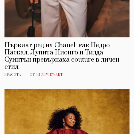
Първият ред на Chanel: как Педро
Паскал, Лупита Нионго и Тилда
Суинтън превърнаха couture в личен
стил
КРАСОТА
ОТ
HIGHVIEWART