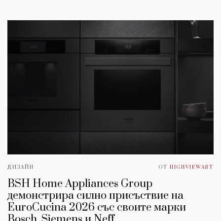
ДИЗАЙН
ОТ
HIGHVIEWART
BSH Home Appliances Group
демонстрира силно присъствие на
EuroCucina 2026 със своите марки
Bosch, Siemens и Neff