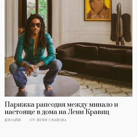
Красота
поверителност
Цветно
ModerenDom
Гурме
Пътувай
Wellness
СЛЕДВАЙТЕ НИ
Facebook
Instagram
Twitter
Pinterest
YouTube
Spotify
Soundcloud
Ако нашият сайт ви харесва, можете да се абонирате за
седмичния ни нюзлетър тук:
Парижка рапсодия между минало и
настояще в дома на Лени Кравиц
ДИЗАЙН
ОТ
НЕЛИ СЛАВОВА
© 2026, HighViewArt | Всички права запазени