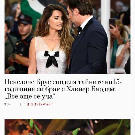
Пенелопе Крус споделя тайните на 15-
годишния си брак с Хавиер Бардем:
„Все още се уча“
30+
ОТ
HIGHVIEWART