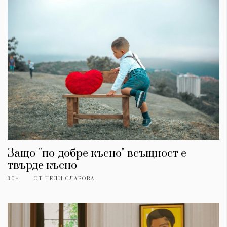
Защо ''по-добре късно" всъщност е
КАТЕГОРИИ
ЗА НАС
твърде късно
Wine&Dine
Условия за
30+
ОТ
НЕЛИ СЛАВОВА
Подкасти
ползване
Мода
За нас
Dialogue
Реклама
Изкуство
Политика за