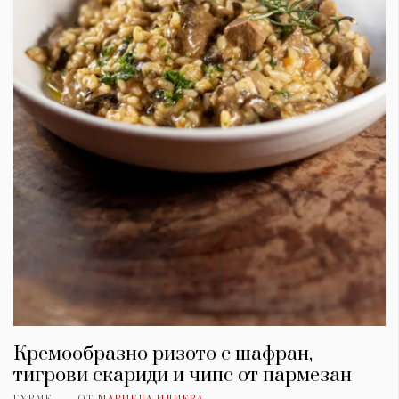
Кремообразно ризото с шафран,
тигрови скариди и чипс от пармезан
ГУРМЕ
ОТ
МАРИЕЛА ИЛИЕВА