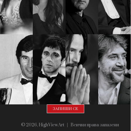
Красота
поверителност
Цветно
ModerenDom
Гурме
Пътувай
Wellness
СЛЕДВАЙТЕ НИ
Facebook
Instagram
Twitter
Pinterest
YouTube
Spotify
Soundcloud
Ако нашият сайт ви харесва, можете да се абонирате за
седмичния ни нюзлетър тук:
© 2026, HighViewArt | Всички права запазени