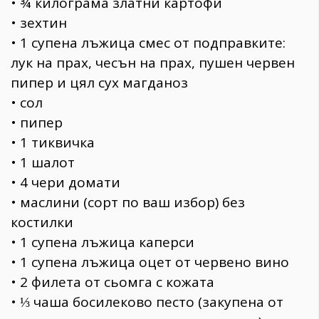
• ¾ килограма златни картофи
• зехтин
• 1 супена лъжица смес от подправките:
лук на прах, чесън на прах, пушен червен
пипер и цял сух магданоз
• сол
• пипер
• 1 тиквичка
• 1 шалот
• 4 чери домати
• маслини (сорт по ваш избор) без
костилки
• 1 супена лъжица каперси
• 1 супена лъжица оцет от червено вино
• 2 филета от сьомга с кожата
• ⅓ чаша босилеково песто (закупена от