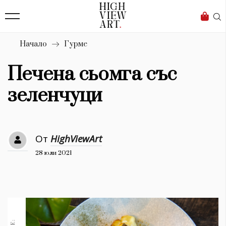
139
Бизнес
1633
Мода
Начало
Гурме
16
Dialogue
Печена сьомга със
Изкуство
зеленчуци
4340
Красота
От
HighViewArt
777
28 юли 2021
Дизайн
1272
1188
Книги