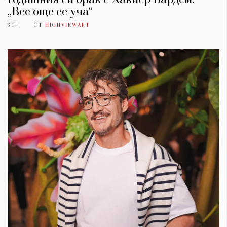
„Все още се уча“
30+
ОТ
HIGHVIEWART