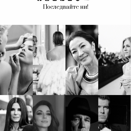
Последвайте ни!
КАТЕГОРИИ
ЗА НАС
Wine&Dine
Условия за
Подкасти
ползване
Мода
За нас
Dialogue
Реклама
Изкуство
Политика за