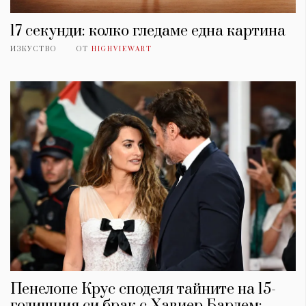
17 секунди: колко гледаме една картина
ИЗКУСТВО
ОТ
HIGHVIEWART
Пенелопе Крус споделя тайните на 15-
годишния си брак с Хавиер Бардем: