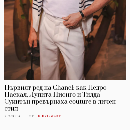
Първият ред на Chanel: как Педро
Паскал, Лупита Нионго и Тилда
Суинтън превърнаха couture в личен
стил
КРАСОТА
ОТ
HIGHVIEWART