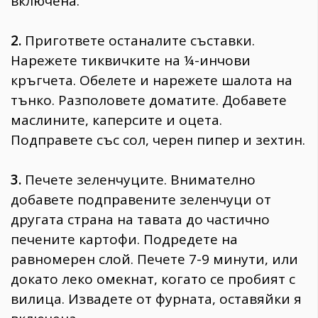
включена.
2.
Пригответе останалите съставки.
Нарежете тиквичките на ¼-инчови
кръгчета. Обелете и нарежете шалота на
тънко. Разполовете доматите. Добавете
маслините, каперсите и оцета.
Подправете със сол, черен пипер и зехтин.
3.
Печете зеленчуците. Внимателно
добавете подправените зеленчуци от
другата страна на тавата до частично
печените картофи. Подредете на
равномерен слой. Печете 7-9 минути, или
докато леко омекнат, когато се пробият с
вилица. Извадете от фурната, оставяйки я