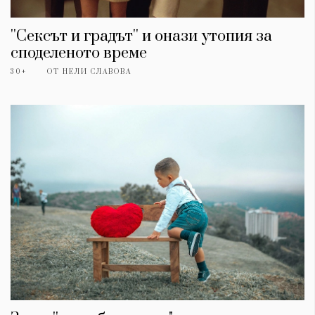
''Сексът и градът'' и онази утопия за
споделеното време
30+
ОТ
НЕЛИ СЛАВОВА