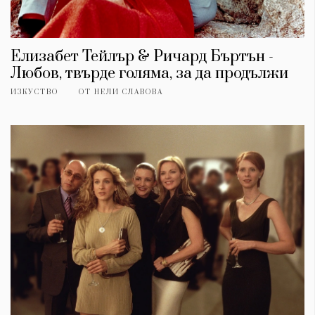
Елизабет Тейлър & Ричард Бъртън -
Любов, твърде голяма, за да продължи
ИЗКУСТВО
ОТ
НЕЛИ СЛАВОВА