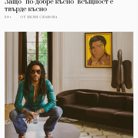
Защо ''по-добре късно" всъщност е
твърде късно
30+
ОТ
НЕЛИ СЛАВОВА