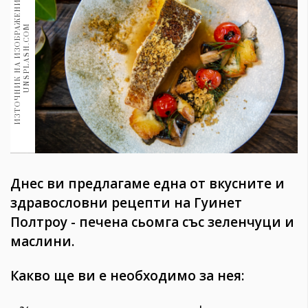
И
З
Т
О
Ч
Н
И
К
Н
А
И
З
О
Б
Р
А
Ж
Е
Н
И
Е
:
U
N
S
P
L
A
S
H
.
C
O
1970
30+
M
1710
Гурме
Пътувай
237
389
Здраве
Gentlemen
Днес ви предлагаме една от вкусните и
382
здравословни рецепти на Гуинет
Полтроу - печена сьомга със зеленчуци и
Wellness
маслини.
1817
Какво ще ви е необходимо за нея:
ПОСЛЕДВАЙТЕ
НИ