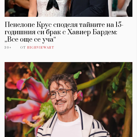
Пенелопе Крус споделя тайните на 15-
годишния си брак с Хавиер Бардем:
„Все още се уча“
30+
ОТ
HIGHVIEWART