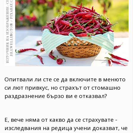
И
З
Т
О
Ч
Н
И
К
Н
А
И
З
О
Б
Р
А
Ж
Е
Н
И
Е
:
С
Н
И
М
К
А
:
J
I
L
L
W
E
L
L
I
N
G
T
O
N
/
P
I
X
A
B
A
Y
.
C
O
M
1970
30+
1709
Гурме
Пътувай
237
389
Здраве
Gentlemen
Опитвали ли сте се да включите в менюто
382
си лют привкус, но страхът от стомашно
раздразнение бързо ви е отказвал?
Wellness
1816
Е, вече няма от какво да се страхувате -
ПОСЛЕДВАЙТЕ
изследвания на редица учени доказват, че
НИ