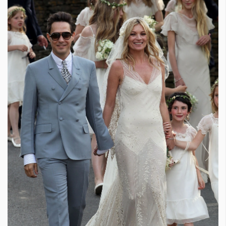
КАТЕГОРИИ
ЗА НАС
Wine&Dine
Условия за
Подкасти
ползване
Мода
За нас
Dialogue
Реклама
Изкуство
Политика за