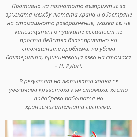
Противно на познатото възприятие за
връзката между лютата храна и обостряне
на стомашното раздразнение, указва се, че
капсаицинът в чушките всъщност не
просто действа благоприятно на
стомашните проблеми, но убива
бактерията, причиняваща язва на стомаха
– H. Pylori.
В резултат на лютивата храна се
увеличава кръвотока към стомаха, което
подобрява работата на
храносмилателната система.