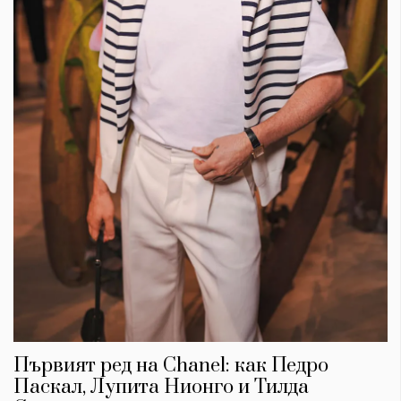
Първият ред на Chanel: как Педро
Паскал, Лупита Нионго и Тилда