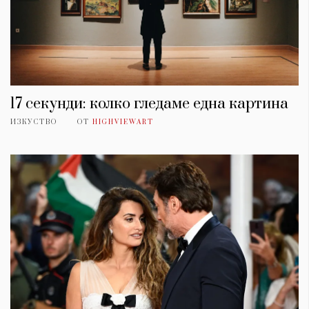
17 секунди: колко гледаме една картина
ИЗКУСТВО
ОТ
HIGHVIEWART