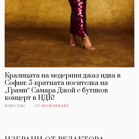
Кралицата на модерния джаз идва в
София: 5-кратната носителка на
„Грами“ Самара Джой с бутиков
концерт в НДК!
ИЗКУСТВО
ОТ
HIGHVIEWART