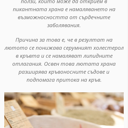
ползи, които може да открием в
пикантната храна е намаляването на
възможносността от сърдечните
заболявания.
Причина за това е, че в резултат на
лютото се понижава серумният холестерол
в кръвта и се намаляват липидните
отлагания. Освен това лютата храна
разширява кръвоносните съдове и
подпомага притока на кръв.