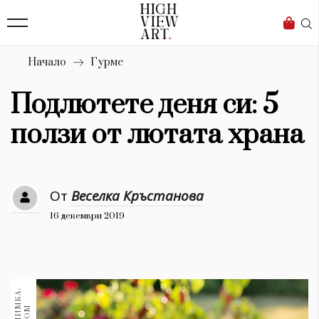
139
Бизнес
1633
Мода
Начало
Гурме
16
Dialogue
Подлютете деня си: 5
Изкуство
ползи от лютата храна
4339
Красота
От
Веселка Кръстанова
777
16 декември 2019
Дизайн
1272
1188
Книги