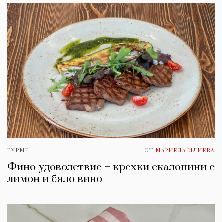
ГУРМЕ
ОТ
МАРИЕЛА ИЛИЕВА
Фино удоволствие – крехки скалопини с
лимон и бяло вино