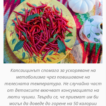
Капсаицинът спомага за ускоряване на
метаболизма чрез повишаване на
телесната температура. Не случайно част
от детоксите вкючват консумацията на
люти чушки. Твърди се, че приемат им би
могъл да доведе до горене на 50 калории