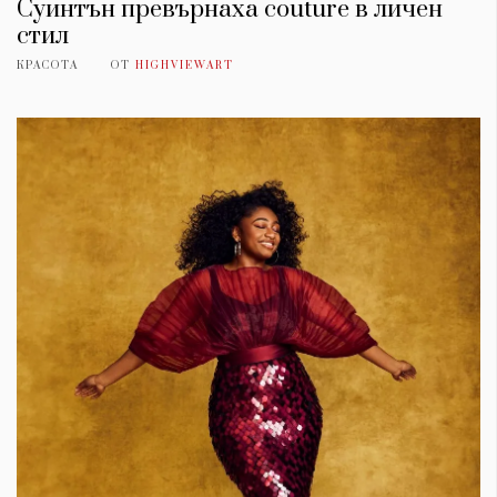
Суинтън превърнаха couture в личен
стил
КРАСОТА
ОТ
HIGHVIEWART