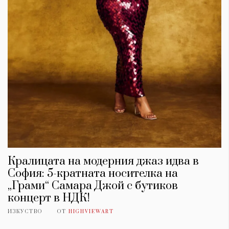
Кралицата на модерния джаз идва в
София: 5-кратната носителка на
„Грами“ Самара Джой с бутиков
концерт в НДК!
ИЗКУСТВО
ОТ
HIGHVIEWART