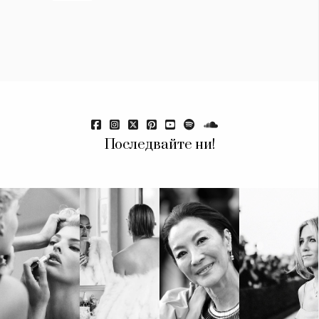
Последвайте ни!
КАТЕГОРИИ
ЗА НАС
Wine&Dine
Условия за
Подкасти
ползване
Мода
За нас
Dialogue
Реклама
Изкуство
Политика за