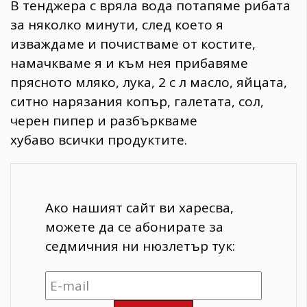
В тенджера с вряла вода потапяме рибата
за няколко минути, след което я
изваждаме и почистваме от костите,
намачкваме я и към нея прибавяме
прясното мляко, лука, 2 с л масло, яйцата,
ситно нарязания копър, галетата, сол,
черен пипер и разбъркваме
хубаво всички продуктите.
Ако нашият сайт ви харесва,
можете да се абонирате за
седмичния ни нюзлетър тук: