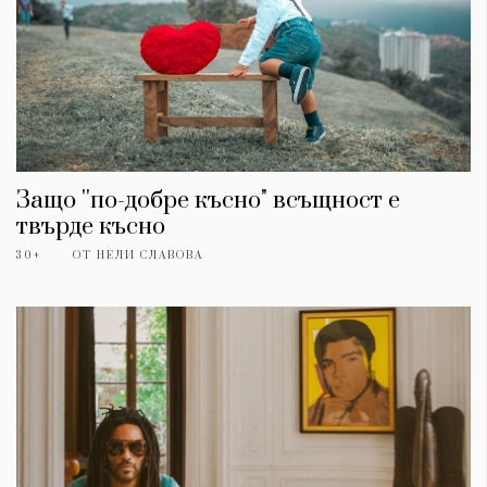
Защо ''по-добре късно" всъщност е
твърде късно
30+
ОТ
НЕЛИ СЛАВОВА