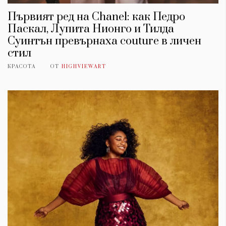
Първият ред на Chanel: как Педро
Паскал, Лупита Нионго и Тилда
Суинтън превърнаха couture в личен
стил
КРАСОТА
ОТ
HIGHVIEWART