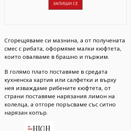
Сгорещяваме си мазнина, а от получената
смес с рибата, оформяме малки кюфтета,
които овалваме в брашно и пържим.
В голямо плато поставяме в средата
кухненска хартия или салфетки и върху
нея изваждаме рибените кюфтета, от
страни поставяме нарязания лимон на
колелца, а отгоре поръсваме със ситно
нарязан копър.