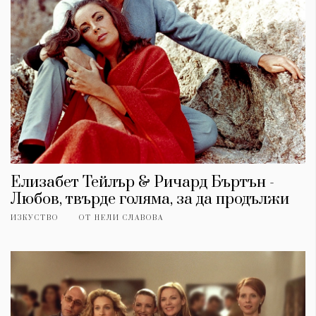
Елизабет Тейлър & Ричард Бъртън -
Любов, твърде голяма, за да продължи
ИЗКУСТВО
ОТ
НЕЛИ СЛАВОВА