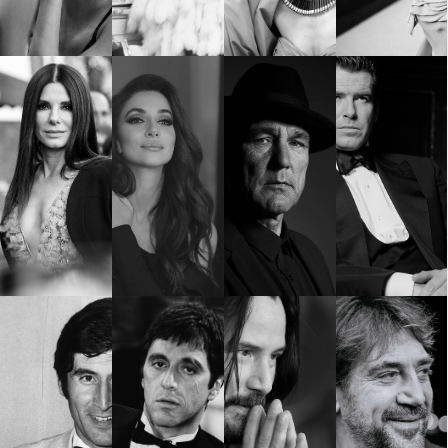
Красота
поверителност
Цветно
ModerenDom
Гурме
Пътувай
Wellness
СЛЕДВАЙТЕ НИ
Facebook
Instagram
Twitter
Pinterest
YouTube
Spotify
Soundcloud
Ако нашият сайт ви харесва, можете да се абонирате за
седмичния ни нюзлетър тук:
© 2026, HighViewArt | Всички права запазени