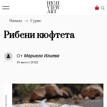
139
Бизнес
1633
Мода
Начало
Гурме
16
Dialogue
Рибени кюфтета
Изкуство
4340
От
Мариела Илиева
Красота
19 август 2022
777
Дизайн
1272
1188
Книги