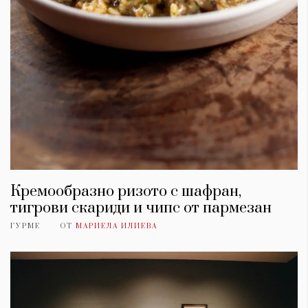
Кремообразно ризото с шафран,
тигрови скариди и чипс от пармезан
ГУРМЕ
ОТ
МАРИЕЛА ИЛИЕВА