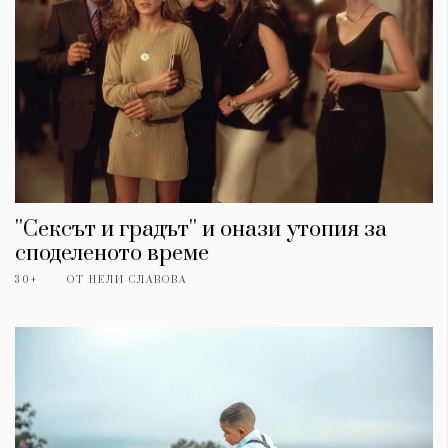
''Сексът и градът'' и онази утопия за
споделеното време
30+
ОТ
НЕЛИ СЛАВОВА