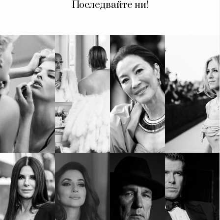
Красота
поверителност
Последвайте ни!
Цветно
ModerenDom
Гурме
Пътувай
Wellness
СЛЕДВАЙТЕ НИ
Facebook
Instagram
Twitter
Pinterest
YouTube
Spotify
Soundcloud
Ако нашият сайт ви харесва, можете да се абонирате за
седмичния ни нюзлетър тук:
© 2026, HighViewArt | Всички права запазени