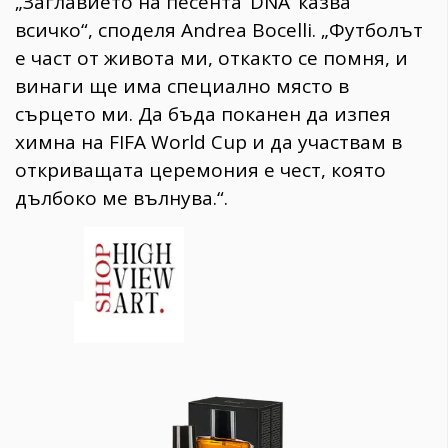
„Заглавието на песента ‘DNA’ казва
всичко“, споделя Andrea Bocelli. „Футболът
е част от живота ми, откакто се помня, и
винаги ще има специално място в
сърцето ми. Да бъда поканен да изпея
химна на FIFA World Cup и да участвам в
откриващата церемония е чест, която
дълбоко ме вълнува.“.