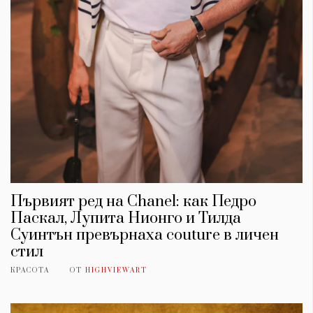
Първият ред на Chanel: как Педро
Паскал, Лупита Нионго и Тилда
Суинтън превърнаха couture в личен
стил
КРАСОТА
ОТ
HIGHVIEWART