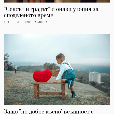
''Сексът и градът'' и онази утопия за
споделеното време
30+
ОТ
НЕЛИ СЛАВОВА
Защо ''по-добре късно" всъщност е