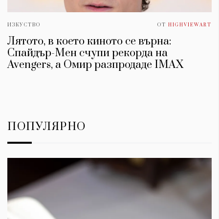
ИЗКУСТВО
ОТ
HIGHVIEWART
Лятото, в което киното се върна:
Спайдър-Мен счупи рекорда на
Avengers, а Омир разпродаде IMAX
ПОПУЛЯРНО