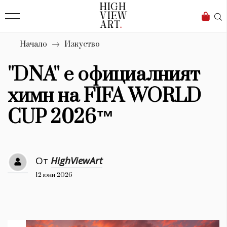
139
Бизнес
1633
Мода
Начало
Изкуство
16
Dialogue
''DNA'' е официалният
Изкуство
химн на FIFA WORLD
4340
CUP 2026™
Красота
777
От
HighViewArt
Дизайн
12 юни 2026
1272
1188
Книги