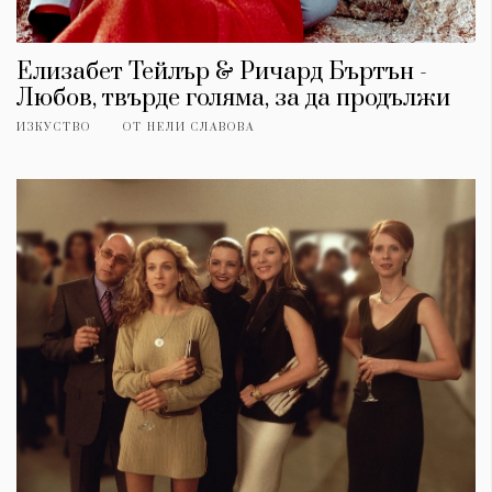
Елизабет Тейлър & Ричард Бъртън -
Любов, твърде голяма, за да продължи
ИЗКУСТВО
ОТ
НЕЛИ СЛАВОВА