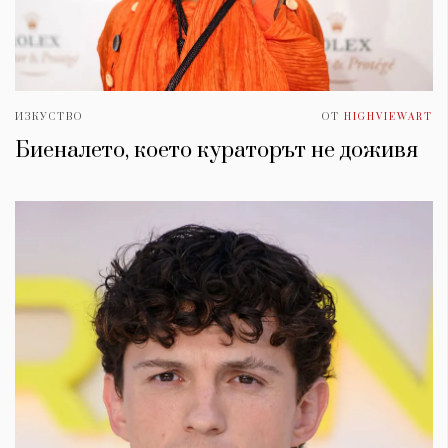
ИЗКУСТВО
ОТ
HIGHVIEWART
Биеналето, което кураторът не доживя