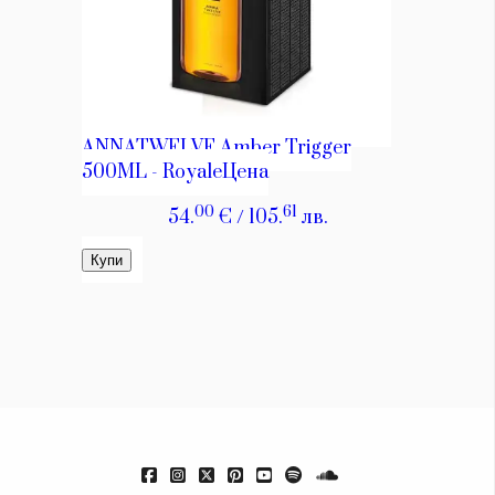
КАТЕГОРИИ
ЗА НАС
Wine&Dine
Условия за
Подкасти
ползване
Мода
За нас
Dialogue
Реклама
Изкуство
Политика за