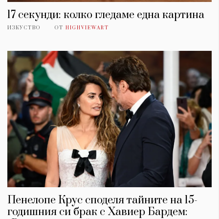
17 секунди: колко гледаме една картина
ИЗКУСТВО
ОТ
HIGHVIEWART
Пенелопе Крус споделя тайните на 15-
годишния си брак с Хавиер Бардем: