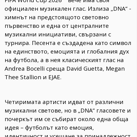
FIFA World Cup 2026™ вече има своя
официален музикален глас. Излиза „DNA“ -
химнът на предстоящото световно
първенство и една от централните
музикални инициативи, свързани с
турнира. Песента е създадена като символ
на единството, емоцията и глобалния дух
на футбола, а в нея класическият глас на
Andrea Bocelli среща David Guetta, Megan
Thee Stallion и EJAE.
Четиримата артисти идват от различни
музикални светове, но в „DNA“ гласовете и
почеркът им се събират около една обща
идея – футболът като емоция,
идентичност и усещане за принадлежност.