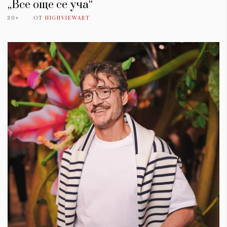
„Все още се уча“
30+
ОТ
HIGHVIEWART