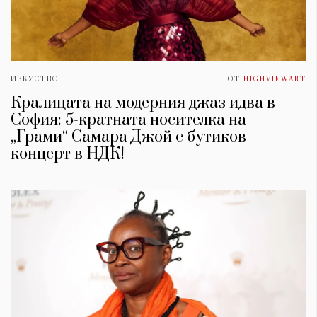
ИЗКУСТВО
ОТ
HIGHVIEWART
Кралицата на модерния джаз идва в
София: 5-кратната носителка на
„Грами“ Самара Джой с бутиков
концерт в НДК!