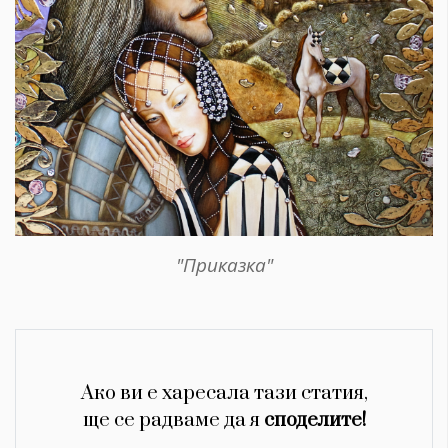
Красота
поверителност
Цветно
ModerenDom
Гурме
Пътувай
Wellness
СЛЕДВАЙТЕ НИ
Facebook
Instagram
Twitter
Pinterest
YouTube
Spotify
Soundcloud
"Приказка"
Ако нашият сайт ви харесва, можете да се абонирате за
седмичния ни нюзлетър тук:
Ако ви е харесала тази статия,
ще се радваме да я
споделите!
© 2026, HighViewArt | Всички права запазени