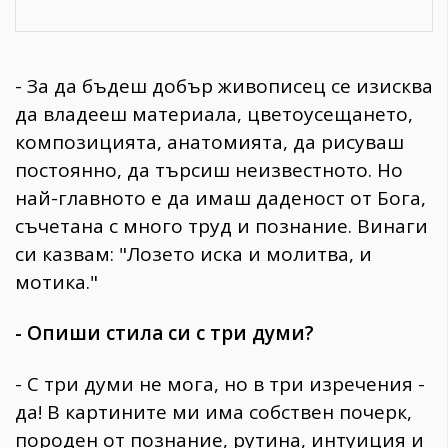
- За да бъдеш добър живописец се изисква
да владееш материала, цветоусещането,
композицията, анатомията, да рисуваш
постоянно, да търсиш неизвестното. Но
най-главното е да имаш даденост от Бога,
съчетана с много труд и познание. Винаги
си казвам: "Лозето иска и молитва, и
мотика."
- Опиши стила си с три думи?
- С три думи не мога, но в три изречения -
да! В картините ми има собствен почерк,
породен от познание, рутина, интуиция и