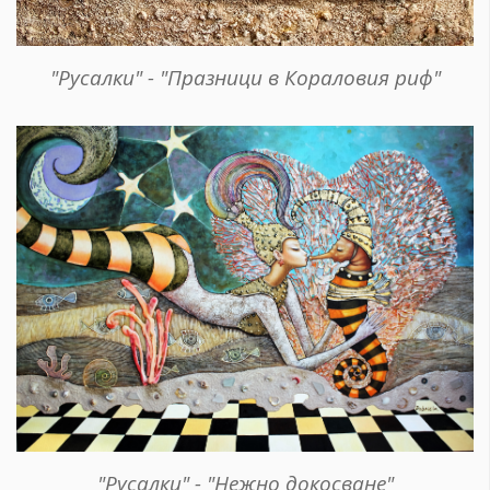
"Русалки" - "Празници в Кораловия риф"
"Русалки" - "Нежно докосване"