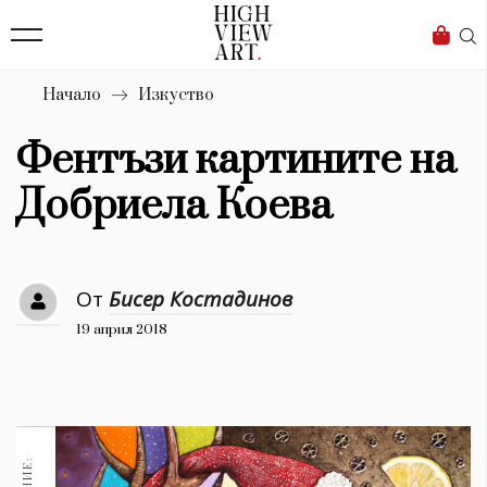
139
Бизнес
1633
Мода
Начало
Изкуство
16
Dialogue
Фентъзи картините на
Изкуство
Добриела Коева
4339
Красота
От
Бисер Костадинов
777
19 април 2018
Дизайн
1272
1188
Книги