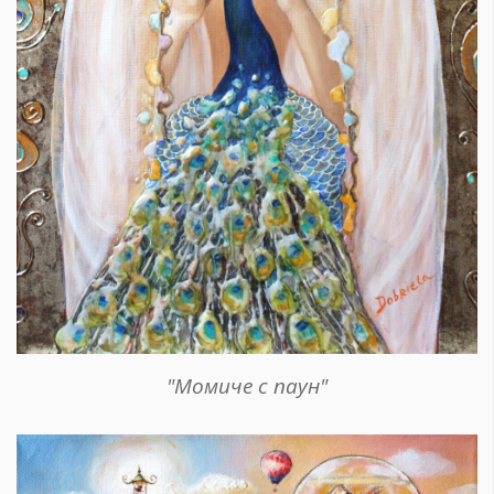
"Момиче с паун"