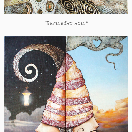
"Вълшебна нощ"