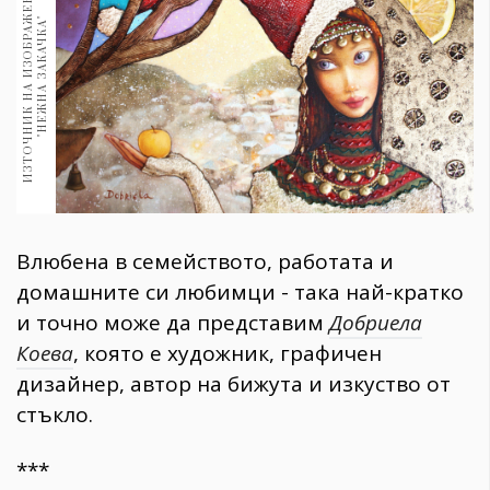
И
З
Т
О
Ч
Н
И
К
Н
А
И
З
О
Б
Р
А
Ж
Е
Н
И
Е
:
"
Н
Е
Ж
Н
А
З
А
К
А
Ч
К
А
1970
30+
"
1709
Гурме
Пътувай
237
389
Здраве
Влюбена в семейството, работата и
Gentlemen
домашните си любимци - така най-кратко
382
и точно може да представим
Добриела
Коева
, която е художник, графичен
Wellness
дизайнер, автор на бижута и изкуство от
1816
стъкло.
ПОСЛЕДВАЙТЕ
***
НИ