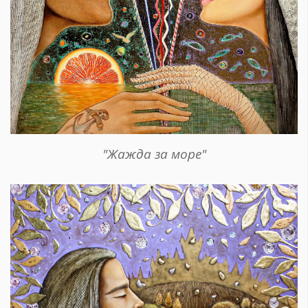
"Жажда за море"
КАТЕГОРИИ
ЗА НАС
Wine&Dine
Условия за
Подкасти
ползване
Мода
За нас
Dialogue
Реклама
Изкуство
Политика за