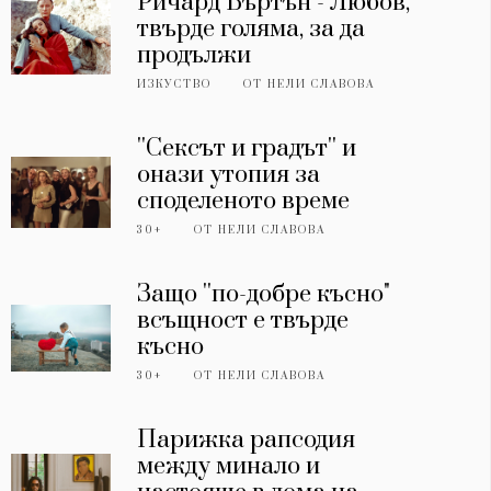
Ричард Бъртън - Любов,
твърде голяма, за да
продължи
ИЗКУСТВО
ОТ
НЕЛИ СЛАВОВА
''Сексът и градът'' и
онази утопия за
споделеното време
30+
ОТ
НЕЛИ СЛАВОВА
Защо ''по-добре късно"
всъщност е твърде
късно
30+
ОТ
НЕЛИ СЛАВОВА
Парижка рапсодия
между минало и