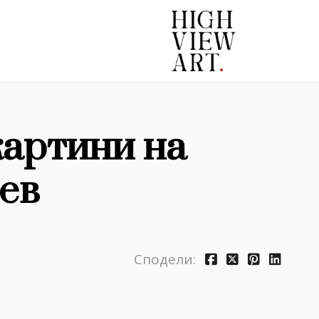
артини на
ев
Сподели: