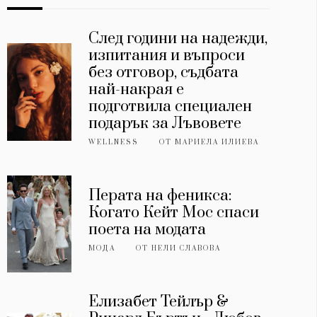
След години на надежди,
изпитания и въпроси
без отговор, съдбата
най-накрая е
подготвила специален
подарък за Лъвовете
WELLNESS
ОТ
МАРИЕЛА ИЛИЕВА
Перата на феникса:
Когато Кейт Мос спаси
поета на модата
МОДА
ОТ
НЕЛИ СЛАВОВА
Елизабет Тейлър &