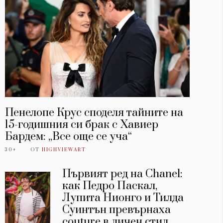
Пенелопе Крус споделя тайните на
15-годишния си брак с Хавиер
Бардем: „Все още се уча“
30+
ОТ
HIGHVIEWART
Първият ред на Chanel:
как Педро Паскал,
Лупита Нионго и Тилда
Суинтън превърнаха
couture в личен стил