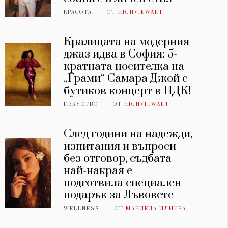
КРАСОТА
ОТ
HIGHVIEWART
Кралицата на модерния
джаз идва в София: 5-
кратната носителка на
„Грами“ Самара Джой с
бутиков концерт в НДК!
ИЗКУСТВО
ОТ
HIGHVIEWART
След години на надежди,
изпитания и въпроси
без отговор, съдбата
най-накрая е
подготвила специален
подарък за Лъвовете
WELLNESS
ОТ
МАРИЕЛА ИЛИЕВА