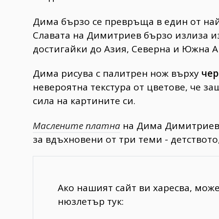
Дима бързо се превръща в един от н
Славата на Димитриев бързо излиза и
достигайки до Азия, Северна и Южна А
Дима рисува с палитрен нож върху
чер
невероятна текстура от цветове, че з
сила на картините си.
Маслените платна
на Дима Димитриев, 
за вдъхновени от три теми - детството
Ако нашият сайт ви харесва, мож
нюзлетър тук: