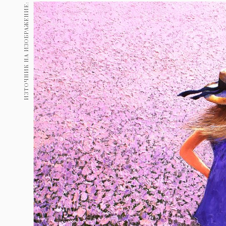
Гурме
ИЗТОЧНИК НА ИЗОБРАЖЕНИЕ:
237
Пътувай
389
Здраве
Gentlemen
382
1816
Wellness
ПОСЛЕДВАЙТЕ
НИ