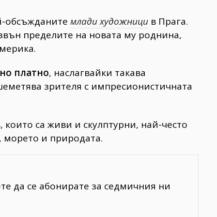
ай-обсъжданите
млади художници
в Прага.
звън пределите на новата му роднина,
мерика.
но платно
, наслагвайки такава
ашеметява зрителя с импресионистичната
които са живи и скулптурни, най-често
, морето и природата.
ете да се абонирате за седмичния ни