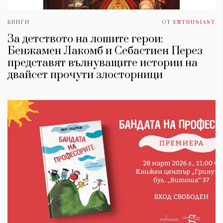
КНИГИ
ОТ
ENTHUSIAST
За детството на лошите герои:
Бенжамен Лакомб и Себастиен Перез
представят вълнуващите истории на
двайсет прочути злосторници