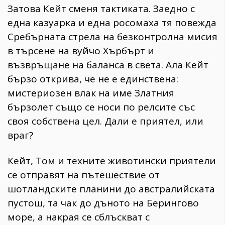
Затова Кейт сменя тактиката. Заедно с
една казуарка и една росомаха тя повежда
Сребърната стрела на безконтролна мисия
в търсене на вуйчо Хърбърт и
възвръщане на баланса в света. Ала Кейт
бързо открива, че не е единствена:
мистериозен влак на име Златния
бързолет също се носи по релсите със
своя собствена цел. Дали е приятел, или
враг?
Кейт, Том и техните животински приятели
се отправят на пътешествие от
шотландските планини до австралийската
пустош, та чак до дъното на Берингово
море, а накрая се сблъскват с