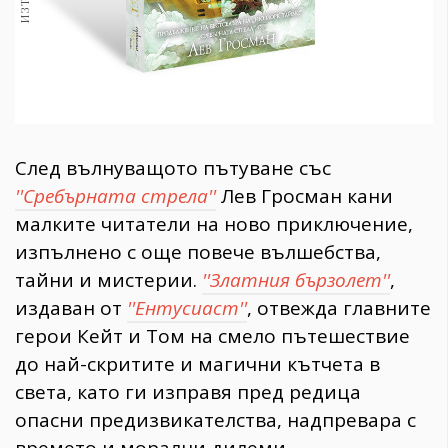
След вълнуващото пътуване със
''Сребърната стрела''
Лев Гросман кани
малките читатели на ново приключение,
изпълнено с още повече вълшебства,
тайни и мистерии.
''Златния бързолет''
,
издаван от
''Ентусиаст''
, отвежда главните
герои Кейт и Том на смело пътешествие
до най-скритите и магични кътчета в
света, като ги изправя пред редица
опасни предизвикателства, надпревара с