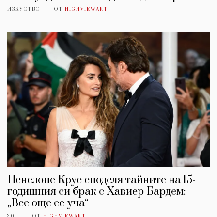
ИЗКУСТВО
ОТ
HIGHVIEWART
Пенелопе Крус споделя тайните на 15-
годишния си брак с Хавиер Бардем:
„Все още се уча“
30+
ОТ
HIGHVIEWART