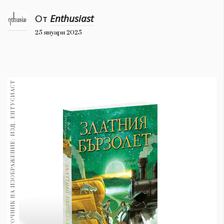
1970
30+
От
Enthusiast
1710
Гурме
25 януари 2025
Пътувай
237
ИЗТОЧНИК НА ИЗОБРАЖЕНИЕ: ИЗД. ЕНТУСИАСТ
389
Здраве
Gentlemen
382
Wellness
1817
ПОСЛЕДВАЙТЕ
НИ