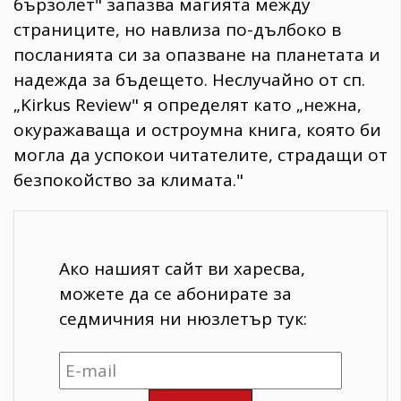
бързолет" запазва магията между
страниците, но навлиза по-дълбоко в
посланията си за опазване на планетата и
надежда за бъдещето. Неслучайно от сп.
„Kirkus Review" я определят като „нежна,
окуражаваща и остроумна книга, която би
могла да успокои читателите, страдащи от
безпокойство за климата."
Ако нашият сайт ви харесва,
можете да се абонирате за
седмичния ни нюзлетър тук: