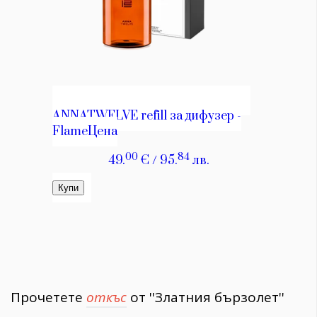
Прочетете
откъс
от ''Златния бързолет''