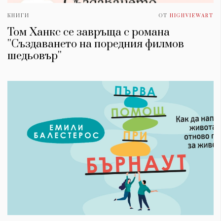
КНИГИ
ОТ
HIGHVIEWART
Том Ханкс се завръща с романа
''Създаването на поредния филмов
шедьовър''