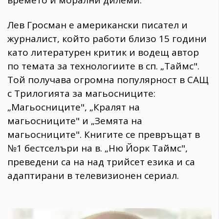
времето и морални дилеми.
Лев Гросман е американски писател и
журналист, който работи близо 15 години
като литературен критик и водещ автор
по темата за технологиите в сп. „Таймс".
Той получава огромна популярност в САЩ
с Трилогията за магьосниците:
„Магьосниците", „Кралят на
магьосниците" и „Земята на
магьосниците". Книгите се превръщат в
№1 бестселъри на в. „Ню Йорк Таймс",
преведени са на над трийсет езика и са
адаптирани в телевизионен сериал.