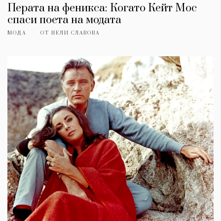
Перата на феникса: Когато Кейт Мос
спаси поета на модата
МОДА
ОТ
НЕЛИ СЛАВОВА
КАТЕГОРИИ
ЗА НАС
Wine&Dine
Условия за
Подкасти
ползване
Мода
За нас
Dialogue
Реклама
Изкуство
Политика за