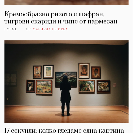
Кремообразно ризото с шафран,
тигрови скариди и чипс от пармезан
ГУРМЕ
ОТ
МАРИЕЛА ИЛИЕВА
17 секунди: колко гледаме една картина