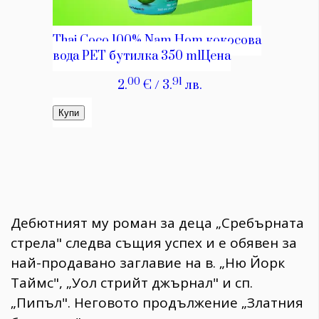
Дебютният му роман за деца „Сребърната
стрела" следва същия успех и е обявен за
най-продавано заглавие на в. „Ню Йорк
Таймс", „Уол стрийт джърнал" и сп.
„Пипъл". Неговото продължение „Златния