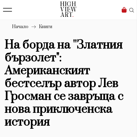
139
Бизнес
1633
Мода
Начало
Книги
16
Dialogue
На борда на ''Златния
Изкуство
бързолет":
4340
Американският
Красота
бестселър автор Лев
777
Гросман се завръща с
Дизайн
нова приключенска
1272
история
1188
Книги