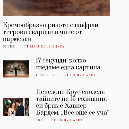
Кремообразно ризото с шафран,
тигрови скариди и чипс от
пармезан
ГУРМЕ
ОТ
МАРИЕЛА ИЛИЕВА
17 секунди: колко
гледаме една картина
ИЗКУСТВО
ОТ
HIGHVIEWART
Пенелопе Крус споделя
тайните на 15-годишния
си брак с Хавиер
Бардем: „Все още се уча“
30+
ОТ
HIGHVIEWART