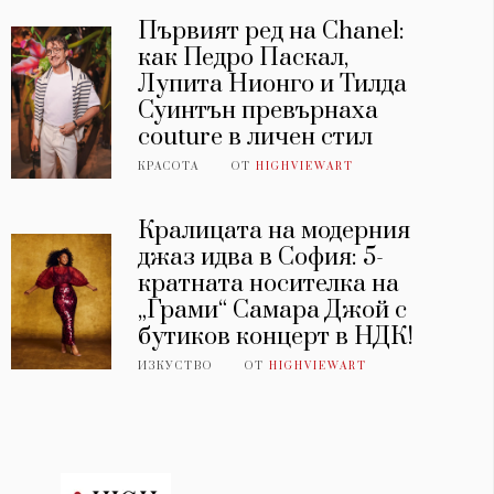
Първият ред на Chanel:
как Педро Паскал,
Лупита Нионго и Тилда
Суинтън превърнаха
couture в личен стил
КРАСОТА
ОТ
HIGHVIEWART
Кралицата на модерния
джаз идва в София: 5-
кратната носителка на
„Грами“ Самара Джой с
бутиков концерт в НДК!
ИЗКУСТВО
ОТ
HIGHVIEWART