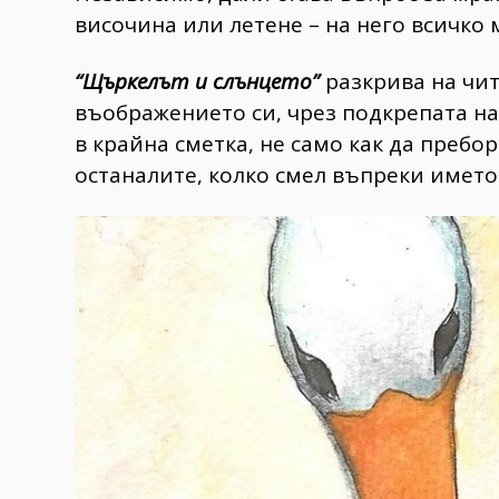
височина или летене – на него всичко м
“Щъркелът и слънцето”
разкрива на чит
въображението си, чрез подкрепата н
в крайна сметка, не само как да пребор
останалите, колко смел въпреки името