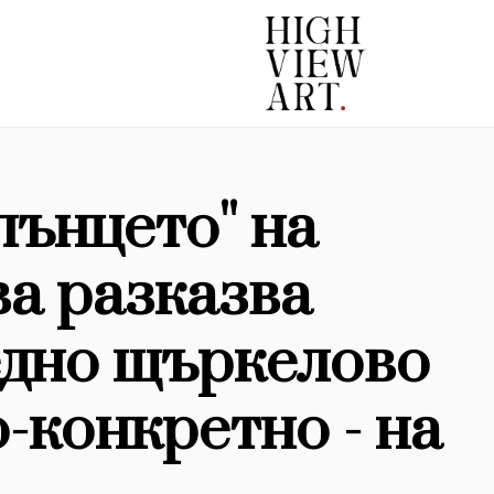
лънцето'' на
а разказва
едно щъркелово
-конкретно - на