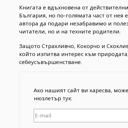
Книгата е вдъхновена от действителн
България, но по-голямата част от нея
автора да подари незабравимо и поле
читатели, но и на техните родители.
Защото Страхливчо, Кокорчо и Скоклив
който изпитва интерес към природата
себеусъвършенстване.
Ако нашият сайт ви харесва, мож
нюзлетър тук: