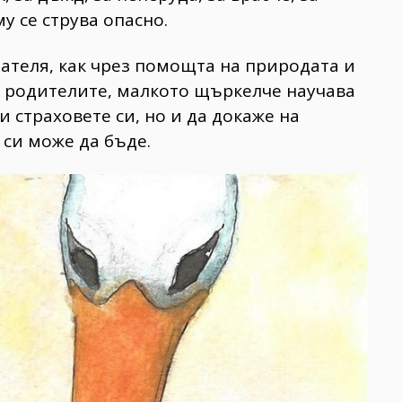
у се струва опасно.
ателя, как чрез помощта на природата и
а родителите, малкото щъркелче научава
и страховете си, но и да докаже на
 си може да бъде.