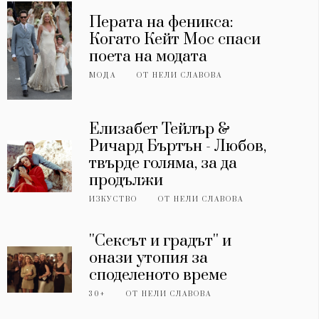
Перата на феникса:
Когато Кейт Мос спаси
поета на модата
МОДА
ОТ
НЕЛИ СЛАВОВА
Елизабет Тейлър &
Ричард Бъртън - Любов,
твърде голяма, за да
продължи
ИЗКУСТВО
ОТ
НЕЛИ СЛАВОВА
''Сексът и градът'' и
онази утопия за
споделеното време
30+
ОТ
НЕЛИ СЛАВОВА