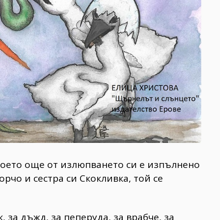
което още от излюпването си е изпълнено
орчо и сестра си Скокливка, той се
 за дъжд, за пеперуда, за врабче, за