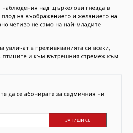
и наблюдения над щъркелови гнезда в
 е плод на въображението и желанието на
зно четиво не само на най-младите
а увличат в преживяванията си всеки,
, птиците и към вътрешния стремеж към
ете да се абонирате за седмичния ни