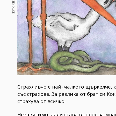
Страхливчо е най-малкото щъркелче, 
със страхове. За разлика от брат си Кок
страхува от всичко.
Независимо, дали става въпрос за мрак,