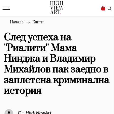
140
Бизнес
1633
Мода
Начало
Книги
16
Dialogue
След успеха на
Изкуство
''Риалити'' Мама
4340
Нинджа и Владимир
Красота
Михайлов пак заедно в
778
заплетена криминална
Дизайн
история
1272
1188
Книги
От
HighViewArt