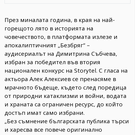
През миналата година, в края на най-
горещото лято в историята на
човечеството, в платформата излезе и
апокалиптичният „Безбряг“ –
аудисериалът на Димитрина Събчева,
избран за победител във втория
национален конкурс на Storytel. С гласа на
актьора Алек Алексиев се пренасяме в
мрачното бъдеще, където след поредица
от природни катаклизми и войни, водата
и храната са ограничен ресурс, до който
достъп имат само избрани.
„Без съмнение българската публика търси
и харесва все повече оригинално