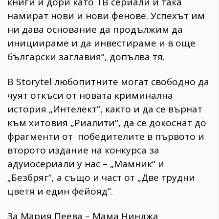
книги и дори като ТВ сериали и така
намират нови и нови фенове. Успехът им
ни дава основание да продължим да
инициираме и да инвестираме и в още
български заглавия“, допълва тя.
В Storytel любопитните могат свободно да
чуят откъси от новата криминална
история „Интелект“, както и да се върнат
към хитовия „Риалити“, да се докоснат до
фрагменти от победителите в първото и
второто издание на конкурса за
адуиосериали у нас – „Мамник“ и
„Безбряг“, а също и част от „Две трудни
цветя и един фейояд“.
За Мария Пеева – Мама Нинджа