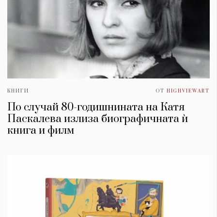
КНИГИ
ОТ
HIGHVIEWART
По случай 80-годишнината на Катя
Паскалева излиза биографичната ѝ
книга и филм