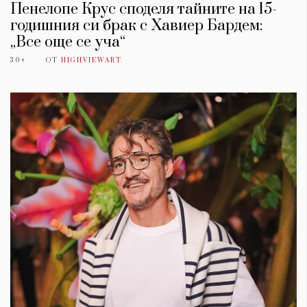
Пенелопе Крус споделя тайните на 15-
годишния си брак с Хавиер Бардем:
„Все още се уча“
30+
ОТ
HIGHVIEWART