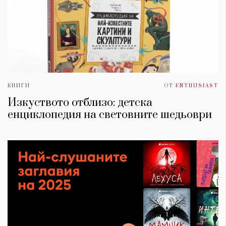
КНИГИ
ОТ
ENTHUSIAST
Изкуството отблизо: детска
енциклопедия на световните шедьоври