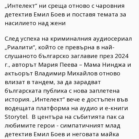
„Интелект“ ни среща отново с чаровния
детектив Емил Боев и поставя темата за
насилието над жени
След успеха на криминалния аудиосериал
„Риалити“, който се превърна в най-
слушаното българско заглавие през 2024
г., авторът Мария Пеева – Мама Нинджа и
актьорът Владимир Михайлов отново
влизат в тандем, за да зарадват
българската публика с нова заплетена
история. „Интелект“ вече е достъпен във
водещата платформа на аудио и е-книги
Storytel. В центъра на събитията пак са
любимите герои - симпатичният млад
детектив Емил Боев и неговата майка