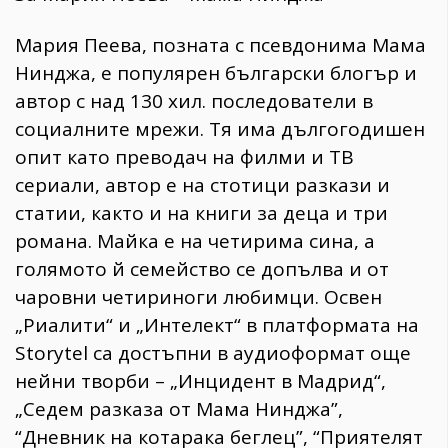
Мария Пеева, позната с псевдонима Мама
Нинджа, е популярен български блогър и
автор с над 130 хил. последователи в
социалните мрежи. Тя има дългогодишен
опит като преводач на филми и ТВ
сериали, автор е на стотици разкази и
статии, както и на книги за деца и три
романа. Майка е на четирима сина, а
голямото й семейство се допълва и от
чаровни четириноги любимци. Освен
„Риалити“ и „Интелект“ в платформата на
Storytel са достъпни в аудиоформат още
нейни творби – „Инцидент в Мадрид“,
„Седем разказа от Мама Нинджа”,
“Дневник на котарака беглец”, “Приятелят