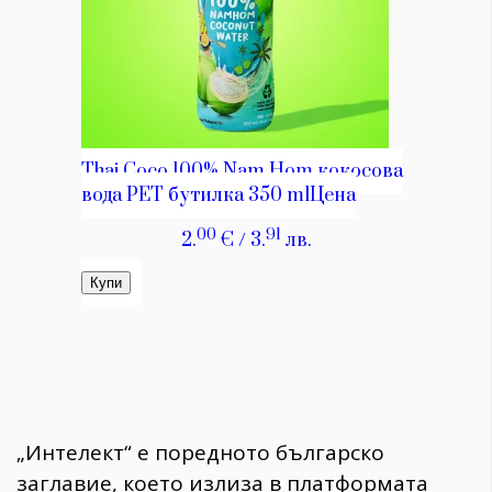
„Интелект“ е поредното българско
заглавие, което излиза в платформата