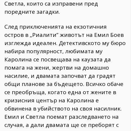
Светла, които са изправени пред
поредните загадки.
След приключенията на екзотичния
остров в „Риалити” животът на Емил Боев
изглежда идеален. Детективското му бюро
набира популярност, любимата му
Каролина се посвещава на каузата да
помага на жени, жертви на домашно
насилие, и двамата започват да градят
общи планове за бъдещето. Всичко обаче
се преобръща, когато една от жените в
кризисния център на Каролина е
обвинена в убийството на своя насилник.
Емил и Светла поемат разследването на
случая, а дали двамата ще се преборят с