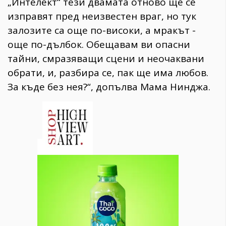
„Интелект“ тези двамата отново ще се
изправят пред неизвестен враг, но тук
залозите са още по-високи, а мракът -
още по-дълбок. Обещавам ви опасни
тайни, смразяващи сцени и неочаквани
обрати, и, разбира се, пак ще има любов.
За къде без нея?“, допълва Мама Нинджа.