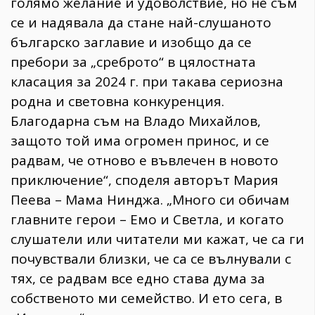
голямо желание и удоволствие, но не съм
се и надявала да стане най-слушаното
българско заглавие и изобщо да се
пребори за „среброто“ в цялостната
класация за 2024 г. при такава сериозна
родна и световна конкуренция.
Благодарна съм на Владо Михайлов,
защото той има огромен принос, и се
радвам, че отново е въвлечен в новото
приключение“, споделя авторът Мария
Пеева – Мама Нинджа. „Много си обичам
главните герои – Емо и Светла, и когато
слушатели или читатели ми кажат, че са ги
почувствали близки, че са се вълнували с
тях, се радвам все едно става дума за
собственото ми семейство. И ето сега, в