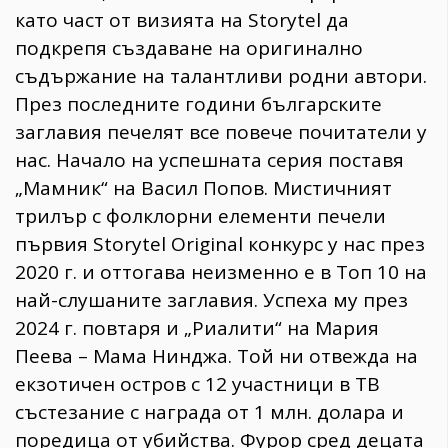
като част от визията на Storytel да
подкрепя създаване на оригинално
съдържание на талантливи родни автори.
През последните години българските
заглавия печелят все повече почитатели у
нас. Начало на успешната серия поставя
„Мамник“ на Васил Попов. Мистичният
трилър с фолклорни елементи печели
първия Storytel Original конкурс у нас през
2020 г. и оттогава неизменно е в Топ 10 на
най-слушаните заглавия. Успеха му през
2024 г. повтаря и „Риалити“ на Мария
Пеева – Мама Нинджа. Той ни отвежда на
екзотичен остров с 12 участници в ТВ
състезание с награда от 1 млн. долара и
поредица от убийства. Фурор сред децата