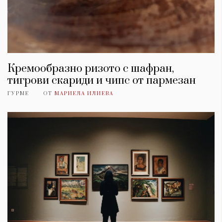
Кремообразно ризото с шафран,
тигрови скариди и чипс от пармезан
ГУРМЕ
ОТ
МАРИЕЛА ИЛИЕВА