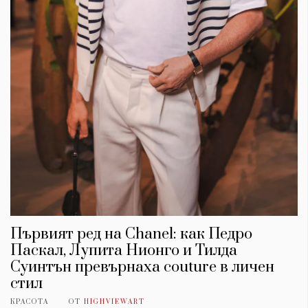
Първият ред на Chanel: как Педро
Паскал, Лупита Нионго и Тилда
Суинтън превърнаха couture в личен
стил
КРАСОТА
ОТ
HIGHVIEWART