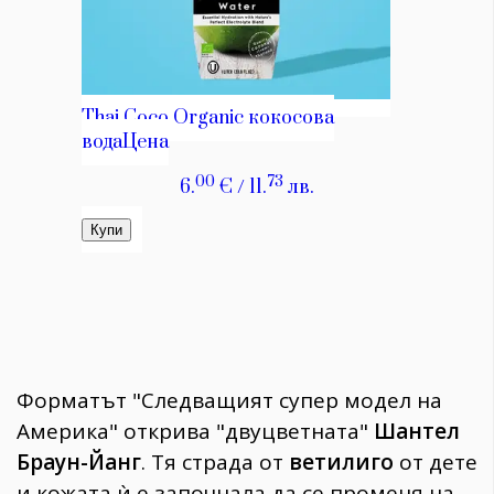
Форматът "Следващият супер модел на
Америка" открива "двуцветната"
Шантел
Браун-Йанг
. Тя страда от
ветилиго
от дете
и кожата ѝ е започнала да се променя на