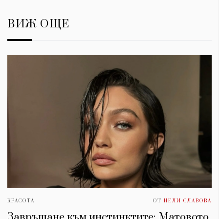
ВИЖ ОЩЕ
КРАСОТА
ОТ
НЕЛИ СЛАВОВА
Завръщане към инстинктите: Матовото