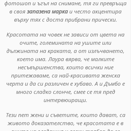
фотошоп и ъгъл на снимане, тя ги превръща
в своя
запазена марка
и често акцентира
върху тях с доста прибрани прически.
Красотата на човек не зависи от цвета на
очите, големината на ушите или
дължината на краката, а от излъчването,
което има. Лаура вярва, че малките
несъвършенства, които всички ние
притежаваме, са най-красивата женска
черта и да си различен е хубаво. А и Дъмбо е
много сладко слонче, смее се тя пред
интервюиращи.
Тези пет жени и съветите, които дават, са
живото доказателство, че красотата е в