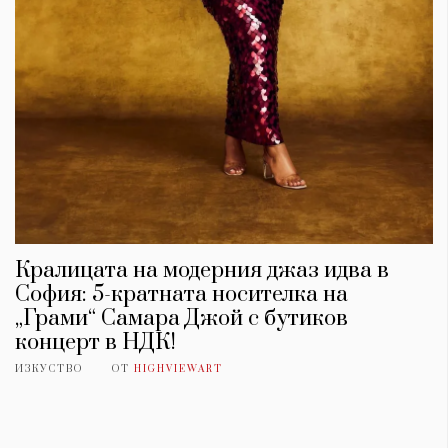
Кралицата на модерния джаз идва в
София: 5-кратната носителка на
КАТЕГОРИИ
ЗА НАС
„Грами“ Самара Джой с бутиков
концерт в НДК!
Wine&Dine
Условия за
Подкасти
ползване
ИЗКУСТВО
ОТ
HIGHVIEWART
Мода
За нас
Dialogue
Реклама
Изкуство
Политика за