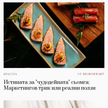
КРАСОТА
ОТ
HIGHVIEWART
Истината за "чудодейната" сьомга:
Маркетингов трик или реални ползи