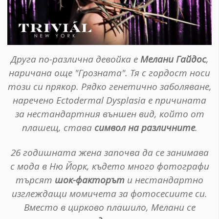
Друга по-различна девойка е
Мелани Гайдос
,
наричана още "Грозната". Тя с гордост носи
този си прякор. Рядко генетично заболяване,
наречено Ectodermal Dysplasia е причината
за нестандартния външен вид, който от
плашещ, става
символ на различните
.
26 годишната жена започва да се занимава
с мода в Ню Йорк, където много фотографи
търсят
шок-факторът
и нестандартно
изглеждащи момичета за фотосесиите си.
Вместо в цирково плашило, Мелани се