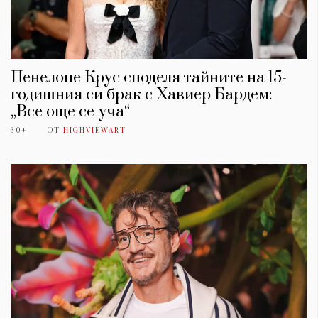
Пенелопе Крус споделя тайните на 15-
годишния си брак с Хавиер Бардем:
„Все още се уча“
30+
ОТ
HIGHVIEWART