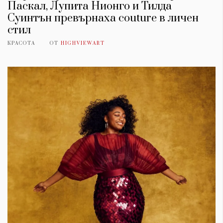
Паскал, Лупита Нионго и Тилда
Суинтън превърнаха couture в личен
стил
КРАСОТА
ОТ
HIGHVIEWART