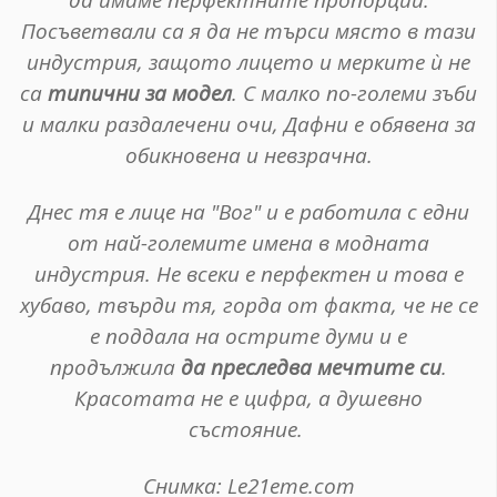
да имаме перфектните пропорции.
Посъветвали са я да не търси място в тази
индустрия, защото лицето и мерките ѝ не
са
типични за модел
. С малко по-големи зъби
и малки раздалечени очи, Дафни е обявена за
обикновена и невзрачна.
Днес тя е лице на "Вог" и е работила с едни
от най-големите имена в модната
индустрия. Не всеки е перфектен и това е
хубаво, твърди тя, горда от факта, че не се
е поддала на острите думи и е
продължила
да преследва мечтите си
.
Красотата не е цифра, а душевно
състояние.
Снимка: Le21eme.com