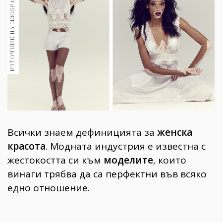
ИЗТОЧНИК НА ИЗОБРАЖЕНИЕ:
1970
30+
1710
Гурме
Пътувай
237
389
Здраве
Gentlemen
Всички знаем дефиницията за
женска
382
красота
. Модната индустрия е известна с
жестокостта си към
моделите
, които
Wellness
винаги трябва да са перфектни във всяко
1817
едно отношение.
ПОСЛЕДВАЙТЕ
НИ