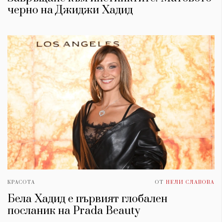
черно на Джиджи Хадид
КРАСОТА
ОТ
НЕЛИ СЛАВОВА
Бела Хадид е първият глобален
посланик на Prada Beauty