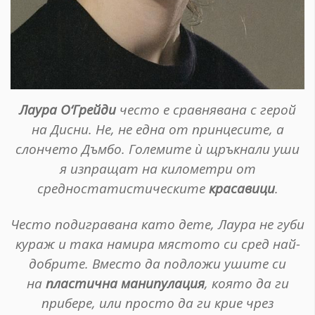
Лаура О‘Грейди
често е сравнявана с герой
на Дисни. Не, не една от принцесите, а
слончето Дъмбо. Големите ѝ щръкнали уши
я изпращат на километри от
средностатистическите
красавици
.
Често подигравана като дете, Лаура не губи
кураж и така намира мястото си сред най-
добрите. Вместо да подложи ушите си
на
пластична манипулация
, която да ги
прибере, или просто да ги крие чрез