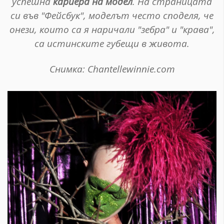
успешна
кариера на модел
. На страницата
си във "Фейсбук", моделът често споделя, че
онези, които са я наричали "зебра" и "крава",
са истинските губещи в живота.
Снимка: Chantellewinnie.com