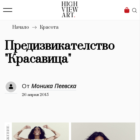
139
Бизнес
1633
Мода
Начало
Красота
16
Dialogue
Предизвикателство
Изкуство
"Красавица"
4340
Красота
От
Моника Пеевска
777
26 април 2015
Дизайн
1272
1188
Книги