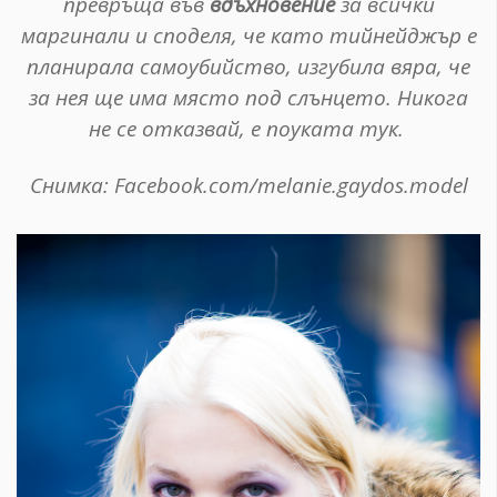
превръща във
вдъхновение
за всички
маргинали и споделя, че като тийнейджър е
планирала самоубийство, изгубила вяра, че
за нея ще има място под слънцето. Никога
не се отказвай, е поуката тук.
Снимка: Facebook.com/melanie.gaydos.model