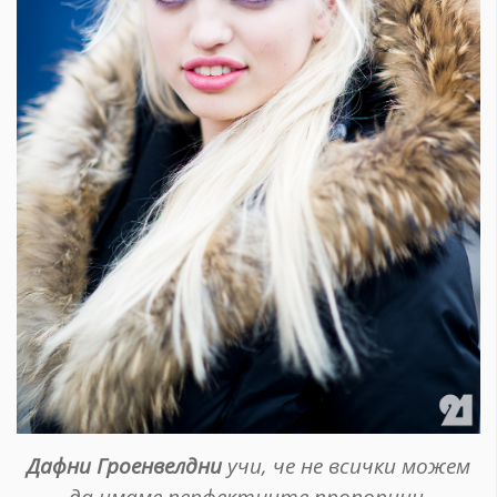
Дафни Гроенвелдни
учи, че не всички можем