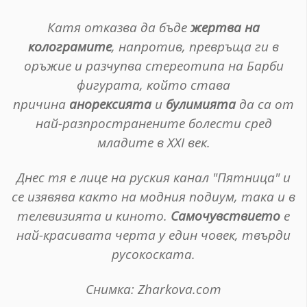
Катя отказва да бъде
жертва на
колограмите
, напротив, превръща ги в
оръжие и разчупва стереотипа на Барби
фигурата, който става
причина
анорексията
и
булимията
да са от
най-разпространените болести сред
младите в XXI век.
Днес тя е лице на руския канал "Пятница" и
се изявява както на модния подиум, така и в
телевизията и киното.
Самочувствието
е
най-красивата черта у един човек, твърди
русокоската.
Снимка: Zharkova.com