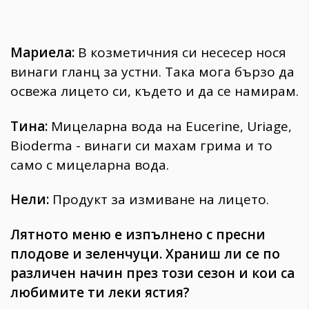
Мариела:
В козметичния си несесер нося
винаги гланц за устни. Така мога бързо да
освежа лицето си, където и да се намирам.
Тина:
Мицеларна вода на Eucerine, Uriage,
Bioderma - винаги си махам грима и то
само с мицеларна вода.
Нели:
Продукт за измиване на лицето.
Лятното меню е изпълнено с пресни
плодове и зеленчуци. Храниш ли се по
различен начин през този сезон и кои са
любимите ти леки ястия?