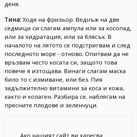
деня.
Тина:
Ходя на фризьор. Веднъж на две
седмици си слагам ампула или за косопад,
или за хидратация, или за блясък. В
началото на лятото се подстригвам и след
последното море - отново. Опитвам да не
връзвам често косата си, защото това
повече я изтощава. Винаги слагам маска
било то с измиване, или без. Пия
задължително витамини за коса и кожа,
както и колаген. Разбира се, наблягам на
пресните плодове и зеленчуци.
Ако нашият сайт ви харесва,