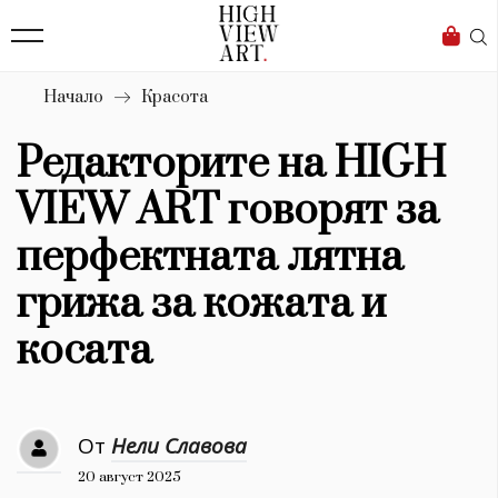
139
Бизнес
1633
Мода
Начало
Красота
16
Dialogue
Редакторите на HIGH
Изкуство
VIEW ART говорят за
4340
перфектната лятна
Красота
грижа за кожата и
777
косата
Дизайн
1272
От
Нели Славова
1188
Книги
20 август 2025