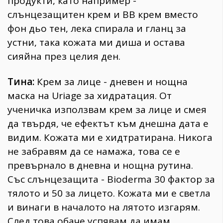
продукти, като например -
слънцезащитен крем и ВВ крем вместо
фон дьо тен, лека спирала и гланц за
устни, така кожата ми диша и остава
сияйна през целия ден.
Тина:
Крем за лице - дневен и нощна
маска на Uriage за хидратация. От
ученичка използвам крем за лице и смея
да твърдя, че ефектът към днешна дата е
видим. Кожата ми е хидтратирана. Никога
не забравям да се намажа, това се е
превърнало в дневна и нощна рутина.
Със слънцезащита - Bioderma 30 фактор за
тялото и 50 за лицето. Кожата ми е светла
и винаги в началото на лятото изгарям.
След това обаче успявам да имам