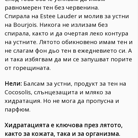
равномерен тен без червенина.
Спирала на Estee Lauder и молив за устни
на Bourjois. Никога не излизам без
спирала, както и да очертая леко контура
на устните. Лятото обикновено имам тен и
не слагам фон дьо тен в ежедневието си. А
и така избягвам да ми се запушват порите
от горещината.
Нели:
Балсам за устни, продукт за тен на
Cocosolis, слънцезащита и мляко за
хидратация. Но не мога да пропусна и
парфюм.
Хидратацията е ключова през лятото,
както за кожата, така и за организма.