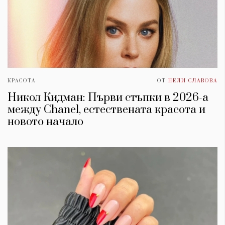
Красота
поверителност
Цветно
ModerenDom
Гурме
Пътувай
Wellness
СЛЕДВАЙТЕ НИ
КРАСОТА
ОТ
НЕЛИ СЛАВОВА
Facebook
Instagram
Twitter
Pinterest
Никол Кидман: Първи стъпки в 2026-а
YouTube
Spotify
Soundcloud
между Chanel, естествената красота и
новото начало
Ако нашият сайт ви харесва, можете да се абонирате за
седмичния ни нюзлетър тук:
© 2026, HighViewArt | Всички права запазени