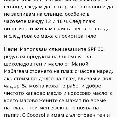
слънце, гледам да се въртя постоянно и да
не заспивам на слънце, особено в
часовете между 12 и 16 ч. След плаж
винаги се измивам с чиста несолена вода
и след това се мажа с лосион за тяло.
Нели:
Използвам слънцезащита SPF 30,
редувам продукти на Cocosolis - за
шоколадов тен и масло от Маной.
Избягвам стоенето на плаж с часове наред,
ако стоим по-дълго на плаж, влизам и под
чадър. За моята кожа не работи добре
чистото какаово масло и кокосово масло, с
което масово жените се мажат по време
на плаж - при мен ефектът е поява на
пъпки. С Cocosolis имам дълготраен тен и