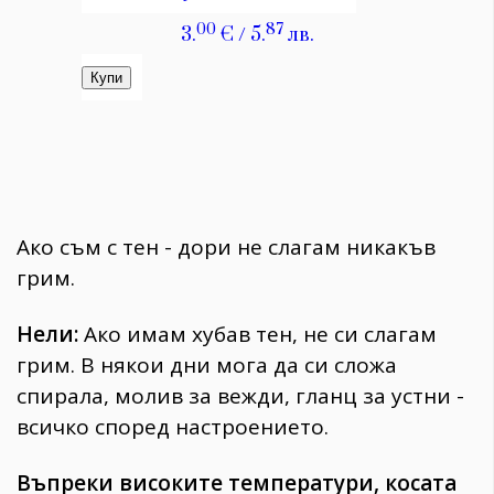
Ако съм с тен - дори не слагам никакъв
грим.
Нели:
Ако имам хубав тен, не си слагам
грим. В някои дни мога да си сложа
спирала, молив за вежди, гланц за устни -
всичко според настроението.
Въпреки високите температури, косата