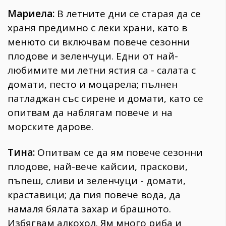
Мариела:
В летните дни се старая да се
храня предимно с леки храни, като в
менюто си включвам повече сезонни
плодове и зеленчуци. Едни от най-
любимите ми летни ястия са - салата с
домати, песто и моцарела; пълнен
патладжан със сирене и домати, като се
опитвам да наблягам повече и на
морските дарове.
Тина:
Опитвам се да ям повече сезонни
плодове, най-вече кайсии, праскови,
пъпеш, сливи и зеленчуци - домати,
краставици; да пия повече вода, да
намаля бялата захар и брашното.
Избягвам алкохол. Ям много риба и