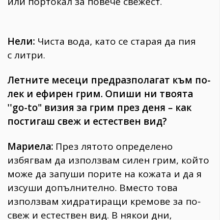
или портокал за повече свежест.
Нели:
Чиста вода, като се старая да пия
с литри.
Летните месеци предразполагат към по-
лек и ефирен грим. Опиши ни твоята
''go-to" визия за грим през деня – как
постигаш свеж и естествен вид?
Мариела:
През лятото определено
избягвам да използвам силен грим, който
може да запуши порите на кожата и да я
изсуши допълнително. Вместо това
използвам хидратиращи кремове за по-
свеж и естествен вид. В някои дни,