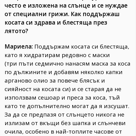
често е изложена на слънце и се нуждае
от специални грижи. Как поддържаш
косата си здрава и блестяща през
лятото?
Мариела:
Поддържам косата си блестяща,
като я хидратирам редовно с маски
(три пъти седмично нанасям маска за коса
по дължините и добавям няколко капки
арганово олио за повече блясък и
сияйност на косата си) и се старая да не
използвам сешоар и преса за коса, тъй
като те допълнително могат да я изсушат.
За да се предпазя от слънцето никога не
излизам от вкъщи без шапка и слънчеви
очила, особено в най-топлите часове от