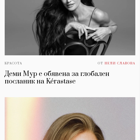
КРАСОТА
ОТ
НЕЛИ СЛАВОВА
Деми Мур е обявена за глобален
посланик на Kérastase
КАТЕГОРИИ
ЗА НАС
Wine&Dine
Условия за
Подкасти
ползване
Мода
За нас
Dialogue
Реклама
Изкуство
Политика за