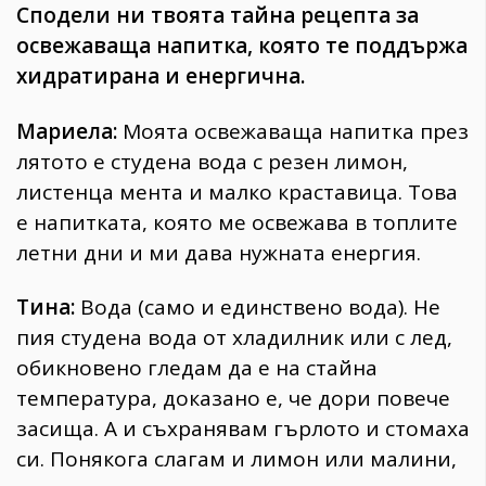
Сподели ни твоята тайна рецепта за
освежаваща напитка, която те поддържа
хидратирана и енергична.
Мариела:
Моята освежаваща напитка през
лятото е студена вода с резен лимон,
листенца мента и малко краставица. Това
е напитката, която ме освежава в топлите
летни дни и ми дава нужната енергия.
Тина:
Вода (само и единствено вода). Не
пия студена вода от хладилник или с лед,
обикновено гледам да е на стайна
температура, доказано е, че дори повече
засища. А и съхранявам гърлото и стомаха
си. Понякога слагам и лимон или малини,