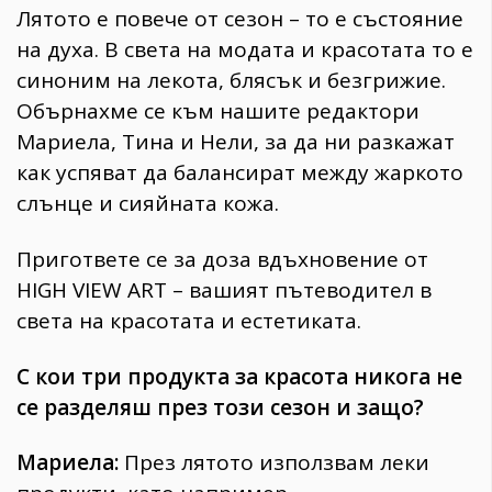
Лятото е повече от сезон – то е състояние
на духа. В света на модата и красотата то е
синоним на лекота, блясък и безгрижие.
Обърнахме се към нашите редактори
Мариела, Тина и Нели, за да ни разкажат
как успяват да балансират между жаркото
слънце и сияйната кожа.
Пригответе се за доза вдъхновение от
HIGH VIEW ART – вашият пътеводител в
света на красотата и естетиката.
С кои три продукта за красота никога не
се разделяш през този сезон и защо?
Мариела:
През лятото използвам леки