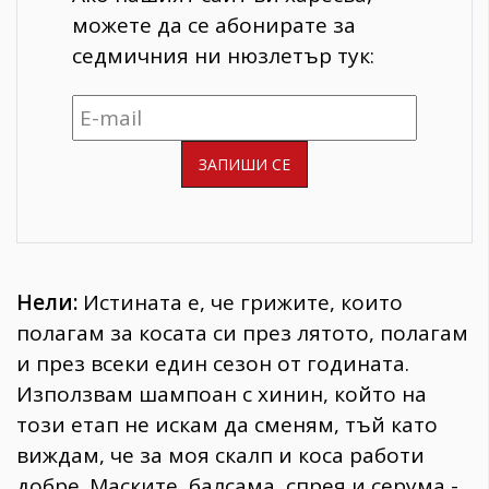
можете да се абонирате за
седмичния ни нюзлетър тук:
Нели:
Истината е, че грижите, които
полагам за косата си през лятото, полагам
и през всеки един сезон от годината.
Използвам шампоан с хинин, който на
този етап не искам да сменям, тъй като
виждам, че за моя скалп и коса работи
добре. Маските, балсама, спрея и серума -