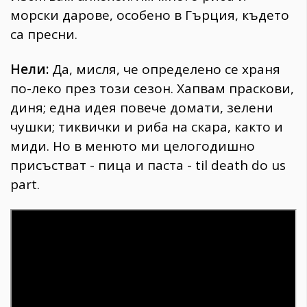
морски дарове, особено в Гърция, където
са пресни.
Нели:
Да, мисля, че определено се храня
по-леко през този сезон. Хапвам праскови,
диня; една идея повече домати, зелени
чушки; тиквички и риба на скара, както и
миди. Но в менюто ми целогодишно
присъстват - пица и паста - til death do us
part.