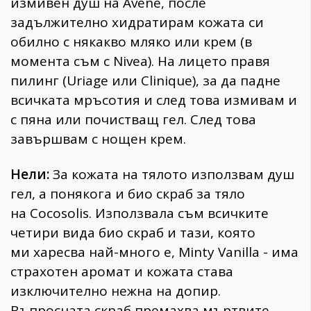
измивен душ на Avene, после
задължително хидратирам кожата си
обилно с някакво мляко или крем (в
момента съм с Nivea). На лицето правя
пилинг (Uriage или Clinique), за да падне
всичката мръсотия и след това измивам и
с пяна или почистващ гел. След това
завършвам с нощен крем.
Нели:
За кожата на тялото използвам душ
гел, а понякога и био скраб за тяло
на Cocosolis. Използвала съм всичките
четири вида био скраб и тази, която
ми харесва най-много e, Minty Vanilla - има
страхотен аромат и кожата става
изключително нежна на допир.
Въпросната скраб премахва мъртвите