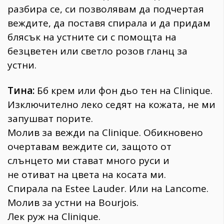
разбира се, си позволявам да подчертая
веждите, да поставя спирала и да придам
блясък на устните си с помощта на
безцветен или светло розов гланц за
устни.
Тина:
Бб крем или фон дьо тен на Clinique.
Изключително леко седят на кожата, не ми
запушват порите.
Молив за вежди na Clinique. Обикновено
очертавам веждите си, защото от
слънцето ми стават много руси и
не отиват на цвета на косата ми.
Спирала na Estee Lauder. Или на Lancome.
Молив за устни на Bourjois.
Лек руж на Clinique.