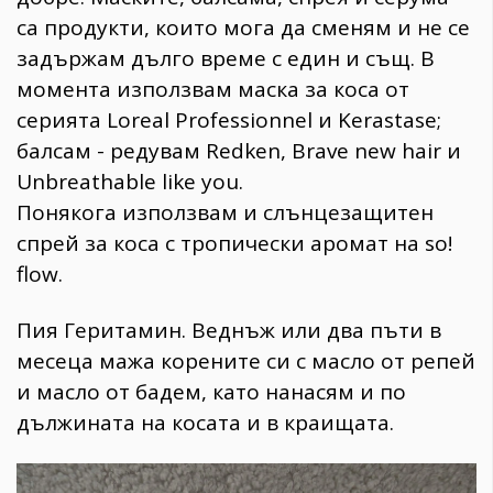
са продукти, които мога да сменям и не се
задържам дълго време с един и същ. В
момента използвам маска за коса от
серията Loreal Рrofessionnel и Kerastase;
балсам - редувам Redken, Brave new hair и
Unbreathable like you.
Понякога използвам и слънцезащитен
спрей за коса с тропически аромат на so!
flow.
Пия Геритамин. Веднъж или два пъти в
месеца мажа корените си с масло от репей
и масло от бадем, като нанасям и по
дължината на косата и в краищата.