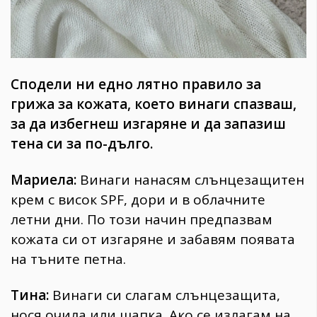
Сподели ни едно лятно правило за
грижа за кожата, което винаги спазваш,
за да избегнеш изгаряне и да запазиш
тена си за по-дълго.
Мариела:
Винаги нанасям слънцезащитен
крем с висок SPF, дори и в облачните
летни дни. По този начин предпазвам
кожата си от изгаряне и забавям появата
на тъните петна.
Тина:
Винаги си слагам слънцезащита,
нося очила или шапка. Ако се излагам на