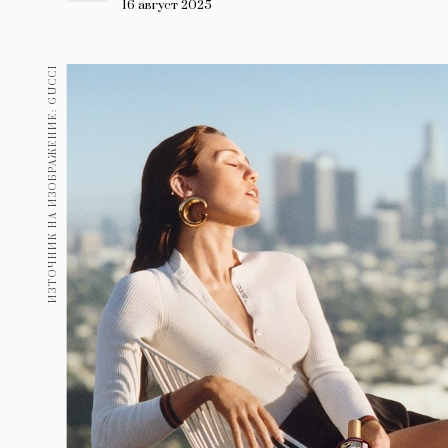
Гурме
16 август 2025
237
Пътувай
ИЗТОЧНИК НА ИЗОБРАЖЕНИЕ: GUCCI
389
Здраве
Gentlemen
382
1817
Wellness
ПОСЛЕДВАЙТЕ
НИ