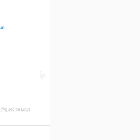
am.
 (@guccibeauty)