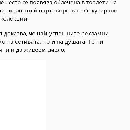
че често се появява облечена в тоалети на
официалното ѝ партньорство е фокусирано
 колекции.
i доказва, че най-успешните рекламни
о на сетивата, но и на душата. Те ни
чни и да живеем смело.