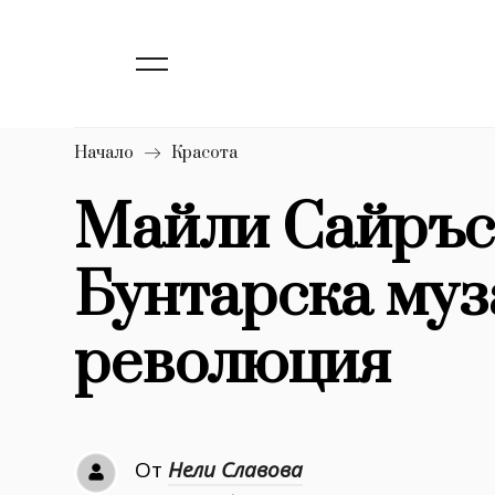
139
Бизнес
1633
Мода
16
Dialogue
Начало
Красота
Изкуство
Майли Сайръс 
4340
Бунтарска муз
777
Красота
1272
Дизайн
революция
1188
Книги
1970
30+
От
Нели Славова
1710