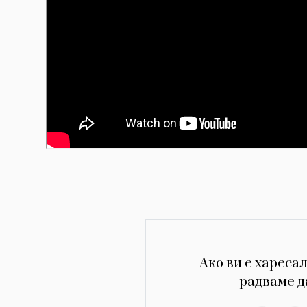
Ако ви е харесал
радваме д