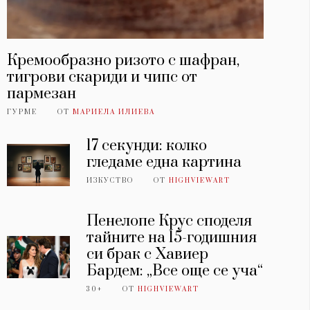
Кремообразно ризото с шафран,
тигрови скариди и чипс от
пармезан
ГУРМЕ
ОТ
МАРИЕЛА ИЛИЕВА
17 секунди: колко
гледаме една картина
ИЗКУСТВО
ОТ
HIGHVIEWART
Пенелопе Крус споделя
тайните на 15-годишния
си брак с Хавиер
Бардем: „Все още се уча“
30+
ОТ
HIGHVIEWART