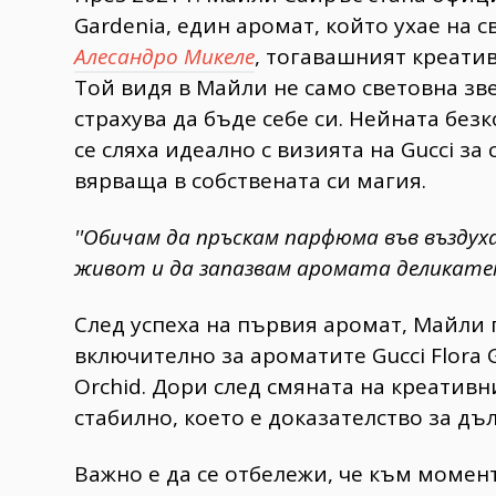
Gardenia, един аромат, който ухае на 
Алесандро Микеле
, тогавашният креатив
Той видя в Майли не само световна зве
страхува да бъде себе си. Нейната бе
се сляха идеално с визията на Gucci з
вярваща в собствената си магия.
''Обичам да пръскам парфюма във въздуха
живот и да запазвам аромата деликатен'
След успеха на първия аромат, Майли 
включително за ароматите Gucci Flora G
Orchid. Дори след смяната на креатив
стабилно, което е доказателство за дъ
Важно е да се отбележи, че към момен