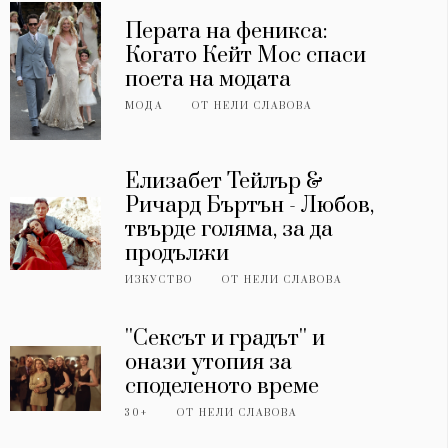
Перата на феникса:
Когато Кейт Мос спаси
поета на модата
МОДА
ОТ
НЕЛИ СЛАВОВА
Елизабет Тейлър &
Ричард Бъртън - Любов,
твърде голяма, за да
продължи
ИЗКУСТВО
ОТ
НЕЛИ СЛАВОВА
''Сексът и градът'' и
онази утопия за
споделеното време
30+
ОТ
НЕЛИ СЛАВОВА