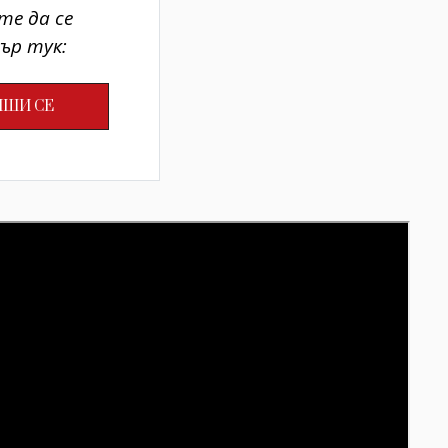
те да се
ър тук: