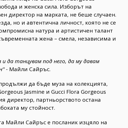
свобода и женска сила. Изборът на
ен директор на марката, не беше случаен.
зда, но и автентична личност, която не се
зкомпромисна натура и артистичен талант
а съвременната жена – смела, независима и
 и да танцувам под него, да му давам
' -
Майли Сайръс.
продължи да бъде муза на колекцията,
orgeous Jasmine и Gucci Flora Gorgeous
ния директор, партньорството остана
лбоката му стойност.
та Майли Сайръс е посланик изцяло на