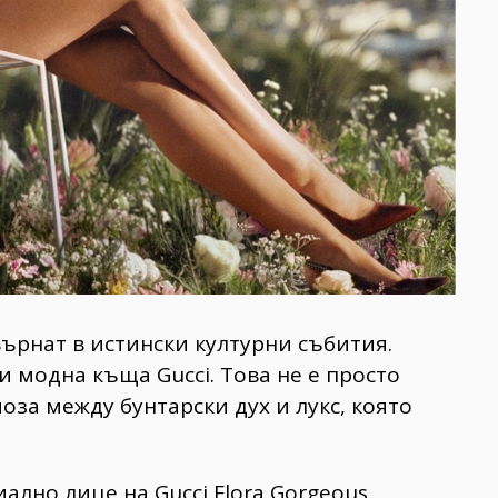
върнат в истински културни събития.
и модна къща Gucci. Това не е просто
оза между бунтарски дух и лукс, която
ално лице на Gucci Flora Gorgeous