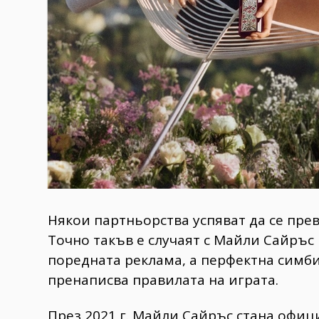
Някои партньорства успяват да се пре
Точно такъв е случаят с Майли Сайръс 
поредната реклама, а перфектна симби
пренаписва правилата на играта.
През 2021 г. Майли Сайръс стана офици