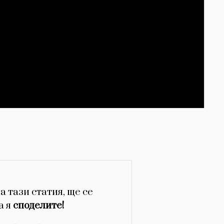
а тази статия, ще се
а я
споделите!