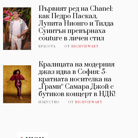
Първият ред на Chanel:
как Педро Паскал,
Лупита Нионго и Тилда
Суинтън превърнаха
couture в личен стил
КРАСОТА
ОТ
HIGHVIEWART
Кралицата на модерния
джаз идва в София: 5-
кратната носителка на
„Грами“ Самара Джой с
бутиков концерт в НДК!
ИЗКУСТВО
ОТ
HIGHVIEWART