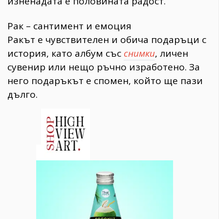
изненадата е половината радост.
Рак – сантимент и емоция
Ракът е чувствителен и обича подаръци с
история, като албум със
снимки
, личен
сувенир или нещо ръчно изработено. За
него подаръкът е спомен, който ще пази
дълго.