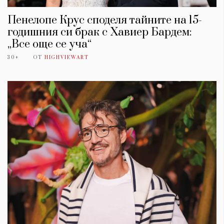
Пенелопе Крус споделя тайните на 15-
годишния си брак с Хавиер Бардем:
„Все още се уча“
30+
ОТ
HIGHVIEWART