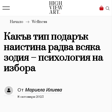
139
Бизнес
1633
Мода
Начало
Wellness
16
Dialogue
Какъв тип подарък
Изкуство
наистина радва всяка
4339
зодия – психология на
Красота
избора
777
Дизайн
От
Мариела Илиева
1272
8 октомври 2025
1188
Книги