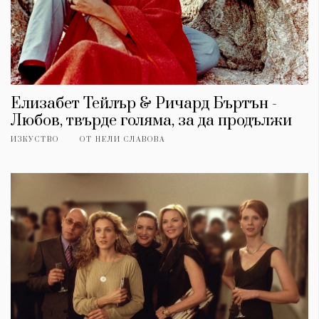
Елизабет Тейлър & Ричард Бъртън -
Любов, твърде голяма, за да продължи
ИЗКУСТВО
ОТ
НЕЛИ СЛАВОВА
КАТЕГОРИИ
ЗА НАС
Wine&Dine
Условия за
Подкасти
ползване
Мода
За нас
Dialogue
Реклама
Изкуство
Политика за