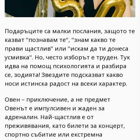
Подаръците са малки послания, защото те
казват ''познавам те'', ''знам какво те
прави щастлив'' или ''искам да ти донеса
усмивка''. Но, често изборът е труден. Тук
идва на помощ психологията и разбира
се, зодията! Звездите подсказват какво
носи истинска радост на всеки характер.
Овен – приключение, а не предмет
Овенът е импулсивен и жаден за
адреналин. Най-щастлив е от
преживявания, като билети за концерт,
спортно събитие или екстремна