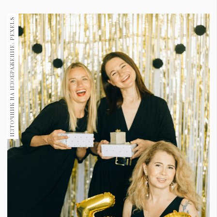
1970
30+
ИЗТОЧНИК НА ИЗОБРАЖЕНИЕ: PEXELS
1709
Гурме
Пътувай
237
389
Здраве
Gentlemen
382
Wellness
1816
ПОСЛЕДВАЙТЕ
НИ