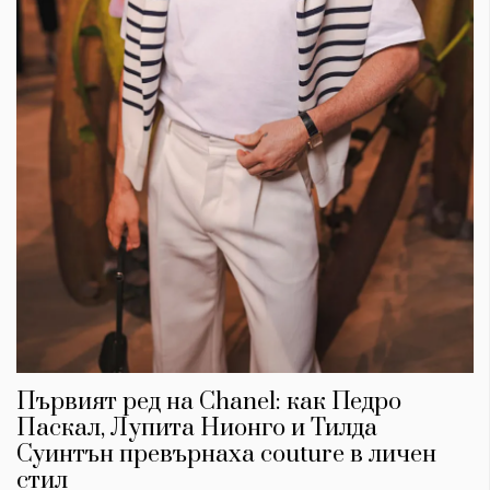
Първият ред на Chanel: как Педро
Паскал, Лупита Нионго и Тилда
Суинтън превърнаха couture в личен
стил