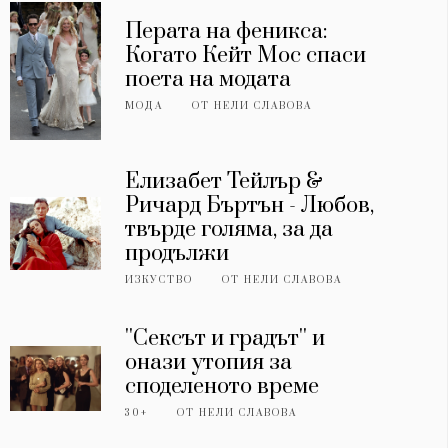
Перата на феникса:
Когато Кейт Мос спаси
поета на модата
МОДА
ОТ
НЕЛИ СЛАВОВА
Елизабет Тейлър &
Ричард Бъртън - Любов,
твърде голяма, за да
продължи
ИЗКУСТВО
ОТ
НЕЛИ СЛАВОВА
''Сексът и градът'' и
онази утопия за
споделеното време
30+
ОТ
НЕЛИ СЛАВОВА