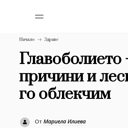
139
Бизнес
1633
Мода
16
Dialogue
Начало
Здраве
Изкуство
Главоболието 
4340
причини и лес
777
Красота
1272
Дизайн
го облекчим
1188
Книги
1970
30+
От
Мариела Илиева
1710