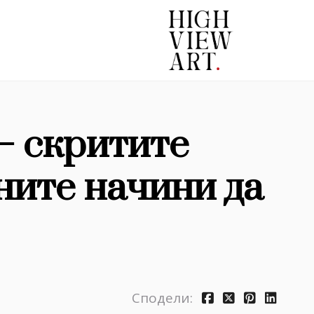
– скритите
ните начини да
Сподели: