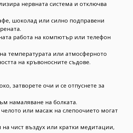
илизира нервната система и отключва
афе, шоколад или силно подправени
рената.
ната работа на компютър или телефон
 на температурата или атмосферното
остта на кръвоносните съдове.
ко, затворете очи и се отпуснете за
ъм намаляване на болката.
 челото или масаж на слепоочието могат
.
и на чист въздух или кратки медитации,