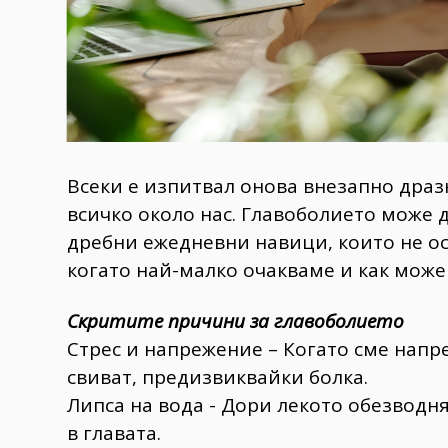
Всеки е изпитвал онова внезапно драз
всичко около нас. Главоболието може д
дребни ежедневни навици, които не ос
когато най-малко очакваме и как може
Скритите причини за главоболието
Стрес и напрежение – Когато сме напр
свиват, предизвиквайки болка.
Липса на вода - Дори лекото обезводн
в главата.