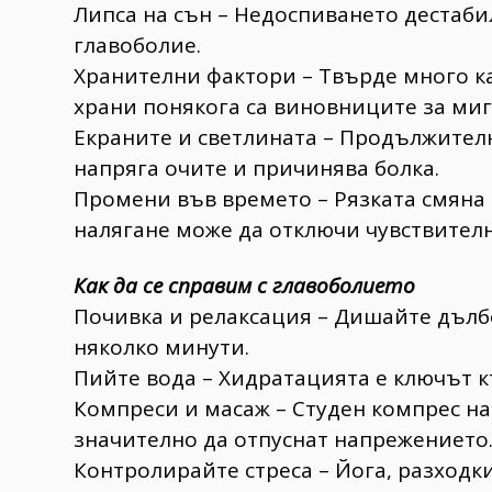
Липса на сън – Недоспиването дестаб
главоболие.
Хранителни фактори – Твърде много к
храни понякога са виновниците за миг
Екраните и светлината – Продължител
напряга очите и причинява болка.
Промени във времето – Рязката смяна
налягане може да отключи чувствителн
Как да се справим с главоболието
Почивка и релаксация – Дишайте дълбо
няколко минути.
Пийте вода – Хидратацията е ключът к
Компреси и масаж – Студен компрес на
значително да отпуснат напрежението
Контролирайте стреса – Йога, разходк