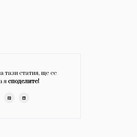
а тази статия, ще се
а я
споделите!