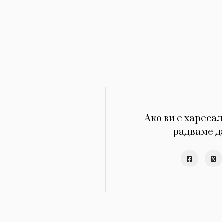
Ако ви е харесал
радваме д