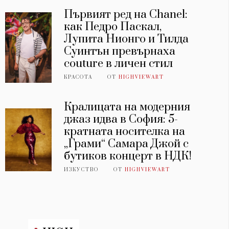
Първият ред на Chanel:
как Педро Паскал,
Лупита Нионго и Тилда
Суинтън превърнаха
couture в личен стил
КРАСОТА
ОТ
HIGHVIEWART
Кралицата на модерния
джаз идва в София: 5-
кратната носителка на
„Грами“ Самара Джой с
бутиков концерт в НДК!
ИЗКУСТВО
ОТ
HIGHVIEWART