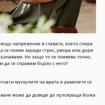
нещо напрежение в главата, което спира
а се появи заради стрес, умора или дори
ъзнаваме. Но защо то се появява точно,
м да се справим бързо с него?
егнати мускулите на врата и раменете се
яване може да доведе до пулсираща болка