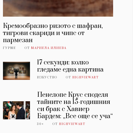
Кремообразно ризото с шафран,
тигрови скариди и чипс от
пармезан
ГУРМЕ
ОТ
МАРИЕЛА ИЛИЕВА
17 секунди: колко
гледаме една картина
ИЗКУСТВО
ОТ
HIGHVIEWART
Пенелопе Крус споделя
тайните на 15-годишния
си брак с Хавиер
Бардем: „Все още се уча“
30+
ОТ
HIGHVIEWART