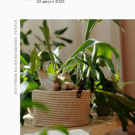
Гурме
25 август 2025
237
Пътувай
ИЗТОЧНИК НА ИЗОБРАЖЕНИЕ: PEXELS
389
Здраве
Gentlemen
382
1817
Wellness
ПОСЛЕДВАЙТЕ
НИ