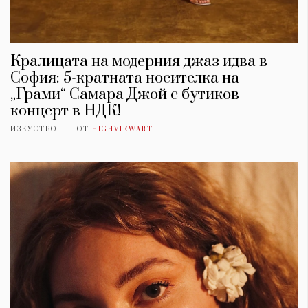
Кралицата на модерния джаз идва в
София: 5-кратната носителка на
„Грами“ Самара Джой с бутиков
концерт в НДК!
ИЗКУСТВО
ОТ
HIGHVIEWART