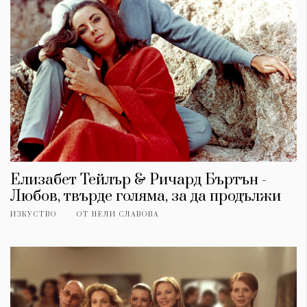
Елизабет Тейлър & Ричард Бъртън -
Любов, твърде голяма, за да продължи
ИЗКУСТВО
ОТ
НЕЛИ СЛАВОВА