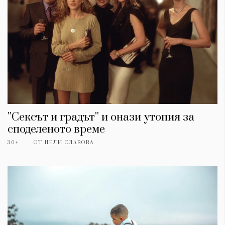
''Сексът и градът'' и онази утопия за
споделеното време
30+
ОТ
НЕЛИ СЛАВОВА