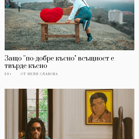
Защо ''по-добре късно" всъщност е
твърде късно
30+
ОТ
НЕЛИ СЛАВОВА
КАТЕГОРИИ
ЗА НАС
Wine&Dine
Условия за
Подкасти
ползване
Мода
За нас
Dialogue
Реклама
Изкуство
Политика за