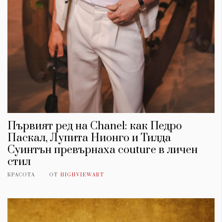
Първият ред на Chanel: как Педро
Паскал, Лупита Нионго и Тилда
Суинтън превърнаха couture в личен
стил
КРАСОТА
ОТ
HIGHVIEWART