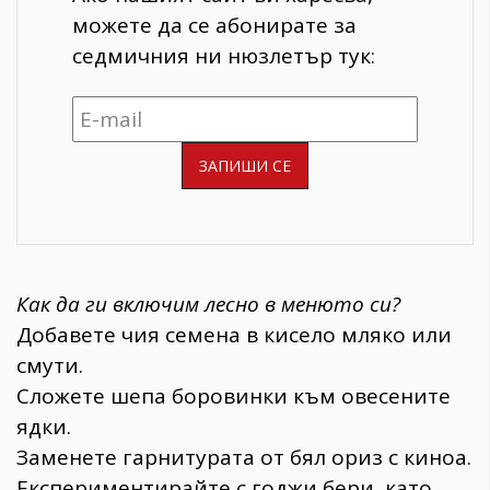
можете да се абонирате за
седмичния ни нюзлетър тук:
Как да ги включим лесно в менюто си?
Добавете чия семена в кисело мляко или
смути.
Сложете шепа боровинки към овесените
ядки.
Заменете гарнитурата от бял ориз с киноа.
Експериментирайте с годжи бери, като