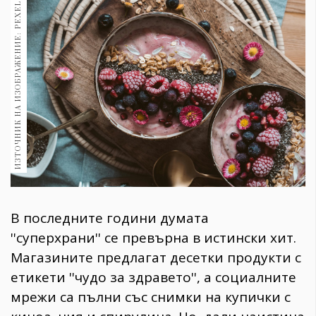
ИЗТОЧНИК НА ИЗОБРАЖЕНИЕ: PEXELS
1970
30+
1709
Гурме
Пътувай
237
389
Здраве
Gentlemen
382
В последните години думата
Wellness
''суперхрани'' се превърна в истински хит.
1816
Магазините предлагат десетки продукти с
етикети ''чудо за здравето'', а социалните
мрежи са пълни със снимки на купички с
ПОСЛЕДВАЙТЕ
НИ