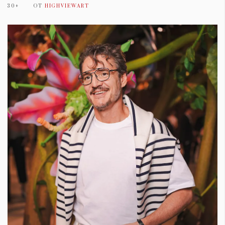
30+
ОТ
HIGHVIEWART