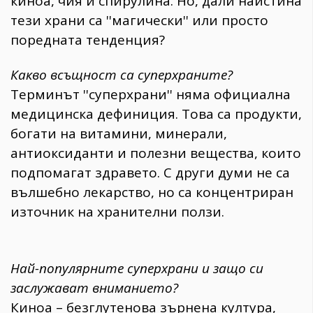
киноа, чия и спирулина. Но, дали наистина
тези храни са ''магически'' или просто
поредната тенденция?
Какво всъщност са суперхраните?
Терминът ''суперхрани'' няма официална
медицинска дефиниция. Това са продукти,
богати на витамини, минерали,
антиоксиданти и полезни вещества, които
подпомагат здравето. С други думи не са
вълшебно лекарство, но са концентриран
източник на хранителни ползи.
Най-популярните суперхрани и защо си
заслужават вниманието?
Киноа – безглутенова зърнена култура,