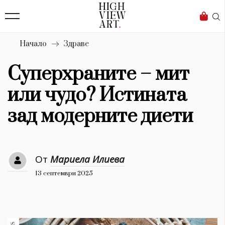
138
Бизнес
1633
Мода
Начало
Здраве
16
Dialogue
Суперхраните – мит
Изкуство
или чудо? Истината
4339
зад модерните диети
Красота
777
От
Мариела Илиева
Дизайн
13 септември 2025
1272
1188
Книги