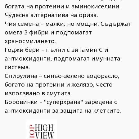
богата на протеини и аминокиселини.
Чудесна алтернатива на ориза.
Чия семена – малки, но мощни. Съдържат
омега 3 фибри и подпомагат
храносмилането.
Годжи бери – пълни с витамин С и
антиоксиданти, подпомагат имунната
система.
Спирулина – синьо-зелено водорасло,
богато на протеини и желязо, често
използвано в смутита.
Боровинки – ''суперхрана'' заредена с
антиоксиданти за защита на клетките.