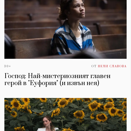
30+
ОТ
НЕЛИ СЛАВОВА
Господ: Най-мистериозният главен
герой в "Еуфория" (и извън нея)