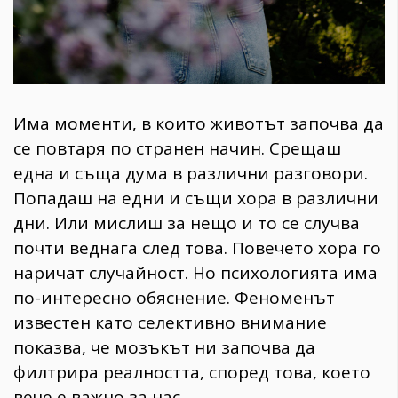
Има моменти, в които животът започва да
се повтаря по странен начин. Срещаш
една и съща дума в различни разговори.
Попадаш на едни и същи хора в различни
дни. Или мислиш за нещо и то се случва
почти веднага след това. Повечето хора го
наричат случайност. Но психологията има
по-интересно обяснение. Феноменът
известен като селективно внимание
показва, че мозъкът ни започва да
филтрира реалността, според това, което
вече е важно за нас.