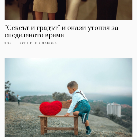
''Сексът и градът'' и онази утопия за
споделеното време
30+
ОТ
НЕЛИ СЛАВОВА