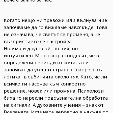
Когато нещо ни тревожи или вълнува ние
започваме да го виждаме навсякъде. Това
не означава, че светът се променя, а че
възприятието се настройва.
Но има и друг слой, по-тих, по-
интуитивен. Много хора споделят, че в
определени периоди от живота си
започват да усещат странна ''напрегната
логика'' в събитията около тях. Като, че ли
всичко ги насочва към конкретно
решение, човек или промяна. Психолози
биха го нарекли подсъзнателна обработка
на сигнали. А духовните учения – знак от
Вселената. Истината вероятно е някъде по