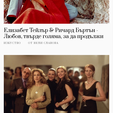
Елизабет Тейлър & Ричард Бъртън -
Любов, твърде голяма, за да продължи
ИЗКУСТВО
ОТ
НЕЛИ СЛАВОВА