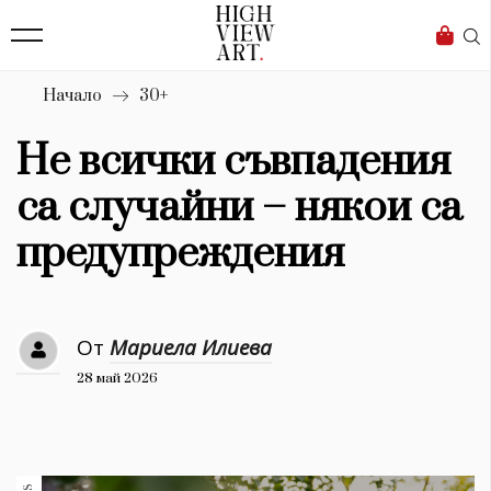
139
Бизнес
1633
Мода
Начало
30+
16
Dialogue
Не всички съвпадения
Изкуство
са случайни – някои са
4340
предупреждения
Красота
777
От
Мариела Илиева
Дизайн
28 май 2026
1272
1188
Книги