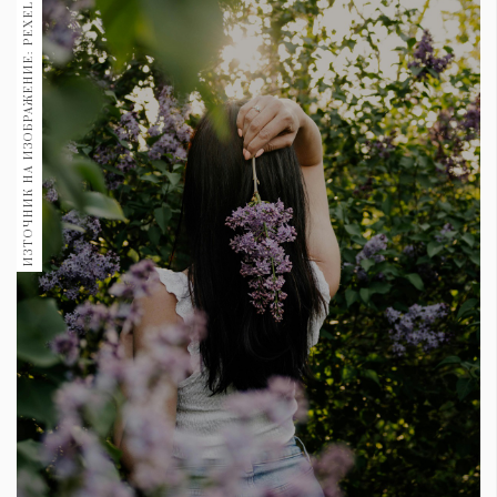
ИЗТОЧНИК НА ИЗОБРАЖЕНИЕ: PEXELS
1970
30+
1710
Гурме
Пътувай
237
389
Здраве
Gentlemen
382
Wellness
1817
ПОСЛЕДВАЙТЕ
НИ