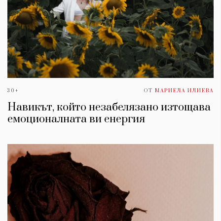
30+
ОТ
МАРИЕЛА ИЛИЕВА
Навикът, който незабелязано изтощава
емоционалната ви енергия