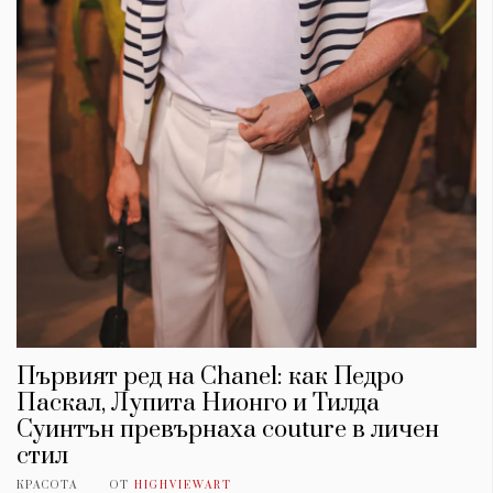
Първият ред на Chanel: как Педро
Паскал, Лупита Нионго и Тилда
Суинтън превърнаха couture в личен
стил
КРАСОТА
ОТ
HIGHVIEWART