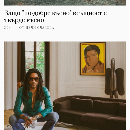
Защо ''по-добре късно" всъщност е
твърде късно
30+
ОТ
НЕЛИ СЛАВОВА