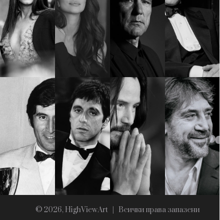
Красота
поверителност
Цветно
ModerenDom
Гурме
Пътувай
Wellness
СЛЕДВАЙТЕ НИ
Facebook
Instagram
Twitter
Pinterest
YouTube
Spotify
Soundcloud
Ако нашият сайт ви харесва, можете да се абонирате за
седмичния ни нюзлетър тук:
© 2026, HighViewArt | Всички права запазени