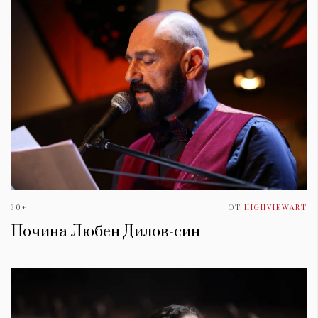
30+
ОТ
HIGHVIEWART
Почина Любен Дилов-син