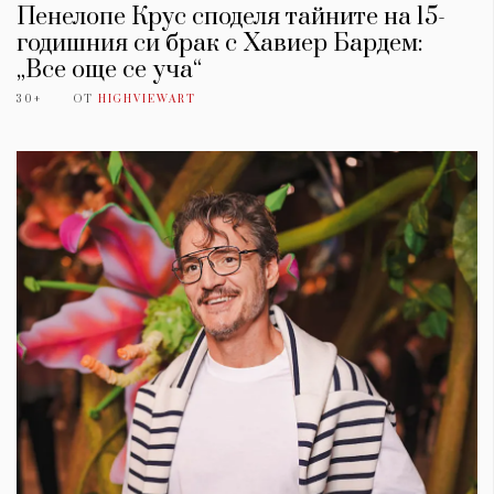
Пенелопе Крус споделя тайните на 15-
годишния си брак с Хавиер Бардем:
„Все още се уча“
30+
ОТ
HIGHVIEWART