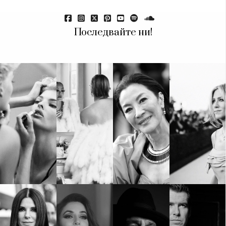
Последвайте ни!
КАТЕГОРИИ
ЗА НАС
Wine&Dine
Условия за
Подкасти
ползване
Мода
За нас
Dialogue
Реклама
Изкуство
Политика за