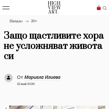
139
Бизнес
1633
Мода
Начало
30+
16
Dialogue
Защо щастливите хора
Изкуство
не усложняват живота
4340
си
Красота
777
От
Мариела Илиева
Дизайн
22 май 2026
1272
1188
Книги