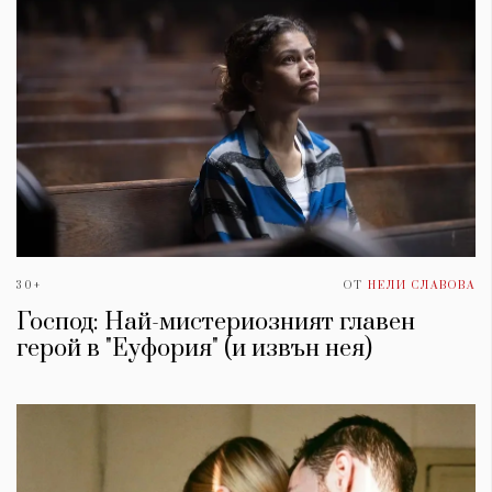
30+
ОТ
НЕЛИ СЛАВОВА
Господ: Най-мистериозният главен
герой в "Еуфория" (и извън нея)