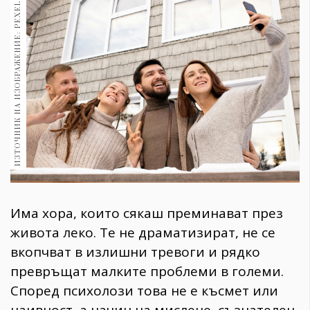
ИЗТОЧНИК НА ИЗОБРАЖЕНИЕ: PEXELS
1970
30+
1710
Гурме
Пътувай
237
389
Здраве
Gentlemen
382
Има хора, които сякаш преминават през
Wellness
живота леко. Те не драматизират, не се
1817
вкопчват в излишни тревоги и рядко
превръщат малките проблеми в големи.
Според психолози това не е късмет или
ПОСЛЕДВАЙТЕ
НИ