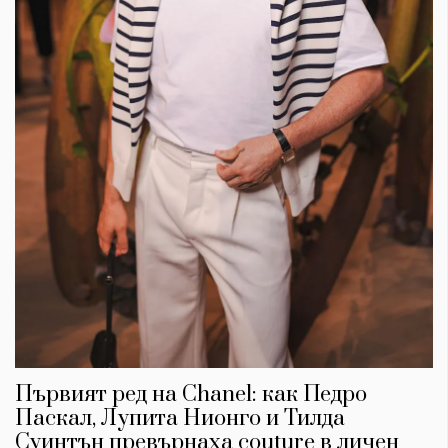
Първият ред на Chanel: как Педро
Паскал, Лупита Нионго и Тилда
Суинтън превърнаха couture в личен