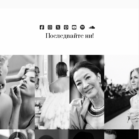
Красота
поверителност
Цветно
ModerenDom
Гурме
Пътувай
Wellness
Последвайте ни!
СЛЕДВАЙТЕ НИ
Facebook
Instagram
Twitter
Pinterest
YouTube
Spotify
Soundcloud
Ако нашият сайт ви харесва, можете да се абонирате за
седмичния ни нюзлетър тук:
© 2026, HighViewArt | Всички права запазени