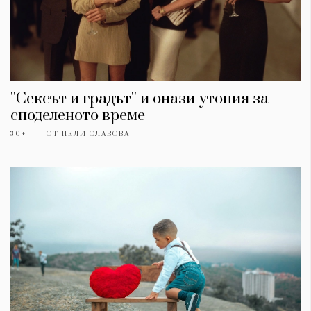
''Сексът и градът'' и онази утопия за
споделеното време
30+
ОТ
НЕЛИ СЛАВОВА