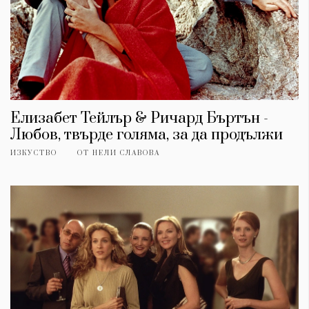
Елизабет Тейлър & Ричард Бъртън -
Любов, твърде голяма, за да продължи
ИЗКУСТВО
ОТ
НЕЛИ СЛАВОВА