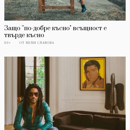
Защо ''по-добре късно" всъщност е
твърде късно
30+
ОТ
НЕЛИ СЛАВОВА