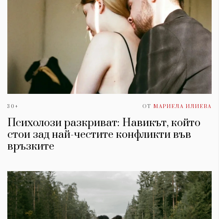
30+
ОТ
МАРИЕЛА ИЛИЕВА
Психолози разкриват: Навикът, който
стои зад най-честите конфликти във
връзките