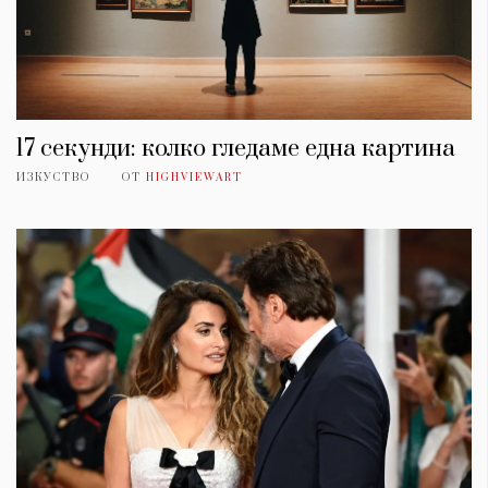
17 секунди: колко гледаме една картина
ИЗКУСТВО
ОТ
HIGHVIEWART