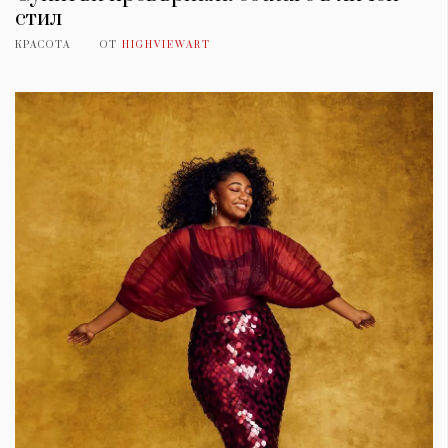
стил
КРАСОТА
ОТ
HIGHVIEWART