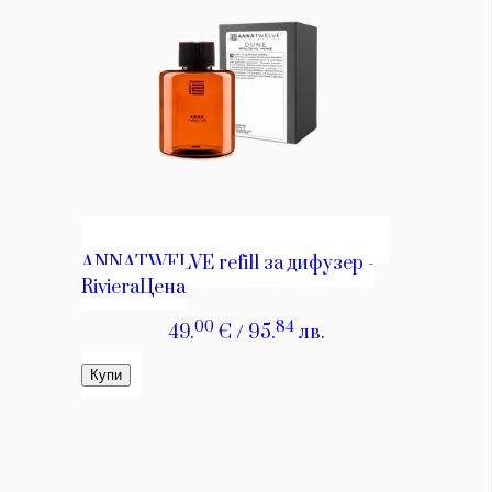
КАТЕГОРИИ
ЗА НАС
Wine&Dine
Условия за
Подкасти
ползване
Мода
За нас
Dialogue
Реклама
Изкуство
Политика за