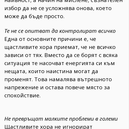
наивност, а начин на мислене, съзнателен
избор да не се усложнява онова, което
може да бъде просто.
Те не се опитват да контролират всичко
Една от основните причини е, че
щастливите хора приемат, че не всичко
зависи от тях. Вместо да се борят с всяка
ситуация те насочват енергията си към
нещата, които наистина могат да
променят. Това намалява вътрешното
напрежение и остава повече място за
спокойствие.
Не превръщат малките проблеми в големи
Щастливите хора не игнорират