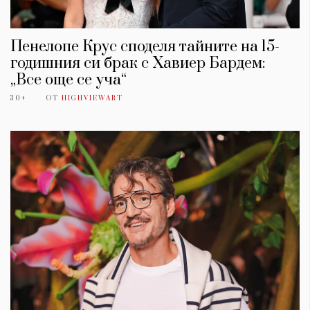
Пенелопе Крус споделя тайните на 15-
годишния си брак с Хавиер Бардем:
„Все още се уча“
30+
ОТ
HIGHVIEWART