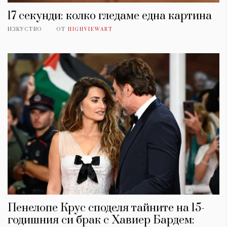
17 секунди: колко гледаме една картина
ИЗКУСТВО
ОТ
HIGHVIEWART
Пенелопе Крус споделя тайните на 15-
годишния си брак с Хавиер Бардем: