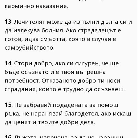
кармично наказание.
13.
Лечителят може да изпълни дълга си и
да излекува болния. Aко страдалецът е
готов, идва смъртта, която в случая е
самоубийството.
14.
Стори добро, ако си сигурен, че ще
бъде осъзнато и е твоя вътрешна
потребност. Отказаното добро ти носи
страдания, които е трудно да осъзнаеш.
15.
Не забравяй подадената за помощ
ръка, не наранявай благодетел, ако искаш
да ценят и твоите добри дела.
16.
Лъжата, изречена, за да не нараниш