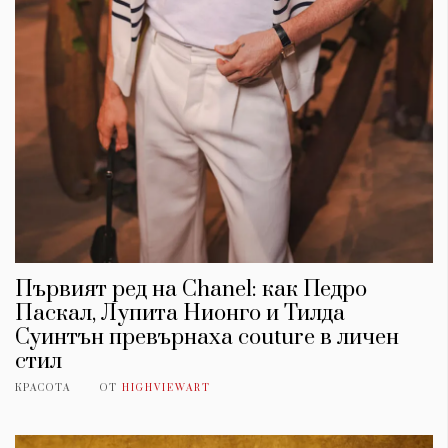
Първият ред на Chanel: как Педро
Паскал, Лупита Нионго и Тилда
Суинтън превърнаха couture в личен
стил
КРАСОТА
ОТ
HIGHVIEWART