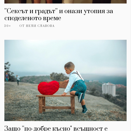
''Сексът и градът'' и онази утопия за
споделеното време
30+
ОТ
НЕЛИ СЛАВОВА
Защо ''по-добре късно" всъщност е