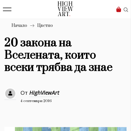
139
Бизнес
1633
Мода
Начало
Цветно
16
Dialogue
20 закона на
Изкуство
Вселената, които
4340
всеки трябва да знае
Красота
777
От
HighViewArt
Дизайн
4 септември 2016
1272
1188
Книги