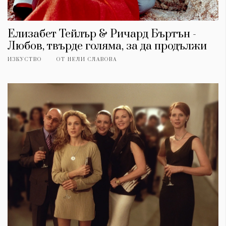
Елизабет Тейлър & Ричард Бъртън -
Любов, твърде голяма, за да продължи
ИЗКУСТВО
ОТ
НЕЛИ СЛАВОВА