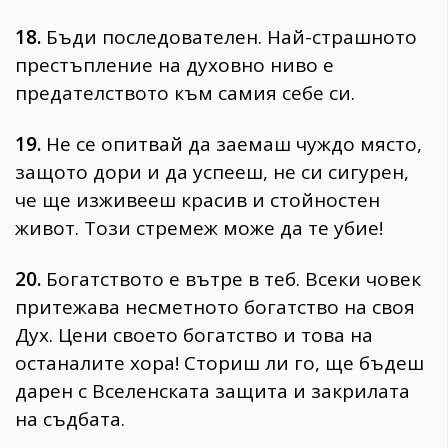
18.
Бъди последователен. Най-страшното
престъпление на духовно ниво е
предателството към самия себе си.
19.
Не се опитвай да заемаш чуждо място,
защото дори и да успееш, не си сигурен,
че ще изживееш красив и стойностен
живот. Този стремеж може да те убие!
20.
Богатството е вътре в теб. Всеки човек
притежава несметното богатство на своя
Дух. Цени своето богатство и това на
останалите хора! Сториш ли го, ще бъдеш
дарен с Вселенската защита и закрилата
на съдбата.