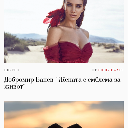
ЦВЕТНО
ОТ
HIGHVIEWART
Добромир Банев: ''Жената е емблема за
живот''