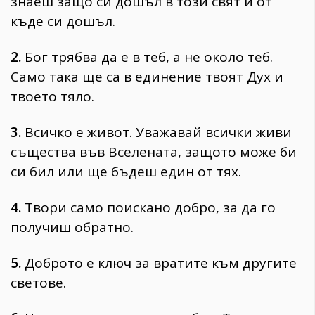
знаеш защо си дошъл в този свят и от
къде си дошъл.
2.
Бог трябва да е в теб, а не около теб.
Само така ще са в единение твоят Дух и
твоето тяло.
3.
Всичко е живот. Уважавай всички живи
същества във Вселената, защото може би
си бил или ще бъдеш един от тях.
4.
Твори само поискано добро, за да го
получиш обратно.
5.
Доброто е ключ за вратите към другите
светове.