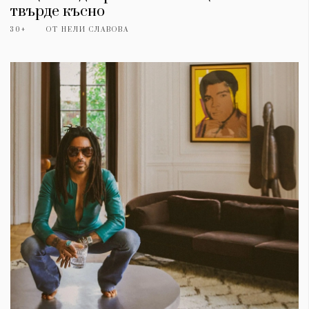
твърде късно
30+
ОТ
НЕЛИ СЛАВОВА
КАТЕГОРИИ
ЗА НАС
Wine&Dine
Условия за
Подкасти
ползване
Мода
За нас
Dialogue
Реклама
Изкуство
Политика за