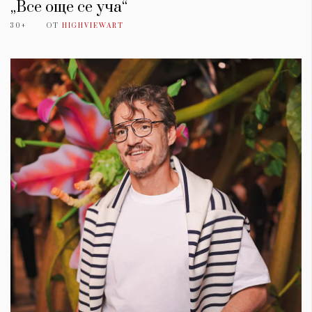
„Все още се уча“
30+
ОТ
HIGHVIEWART