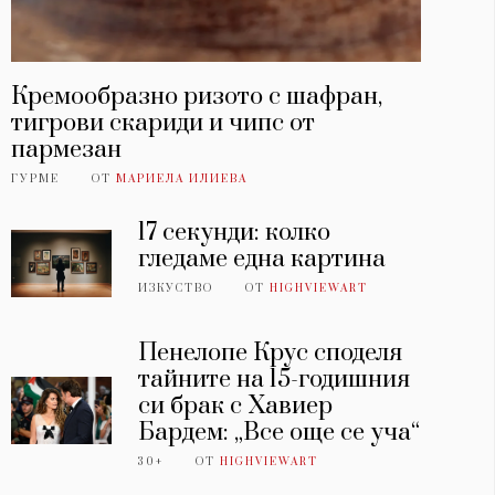
Кремообразно ризото с шафран,
тигрови скариди и чипс от
пармезан
ГУРМЕ
ОТ
МАРИЕЛА ИЛИЕВА
17 секунди: колко
гледаме една картина
ИЗКУСТВО
ОТ
HIGHVIEWART
Пенелопе Крус споделя
тайните на 15-годишния
си брак с Хавиер
Бардем: „Все още се уча“
30+
ОТ
HIGHVIEWART