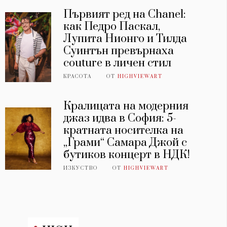
Първият ред на Chanel:
как Педро Паскал,
Лупита Нионго и Тилда
Суинтън превърнаха
couture в личен стил
КРАСОТА
ОТ
HIGHVIEWART
Кралицата на модерния
джаз идва в София: 5-
кратната носителка на
„Грами“ Самара Джой с
бутиков концерт в НДК!
ИЗКУСТВО
ОТ
HIGHVIEWART