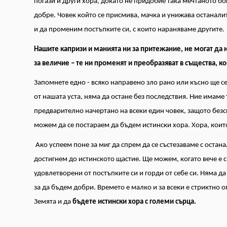
погази и други хора, докато не придобие така мечтаното бог
добре. Човек който се присмива, мачка и унижава останали
и да променим постъпките си, с които нараняваме другите.
Нашите капризи и манията ни за притежание, не могат да 
за величие – те ни променят и преобразяват в същества,
ко
Запомнете едно - всяко направено зло рано или късно ще се
от нашата уста, няма да остане без последствия. Ние имаме 
предварително начертано на всеки един човек, защото безсм
можем да се постараем да бъдем истински хора. Хора, които 
Ако успеем поне за миг да спрем да се състезаваме с остан
достигнем до истинското щастие. Ще можем, когато вече е с
удовлетворени от постъпките си и горди от себе си. Няма да
за да бъдем добри. Времето е малко и за всеки е стриктно 
Земята и да
бъдете истински хора с големи сърца.