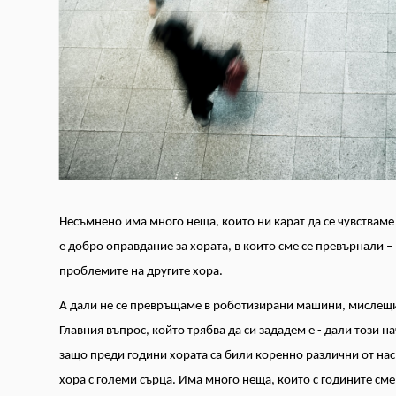
Несъмнено има много неща, които ни карат да се чувстваме
е добро оправдание за хората, в които сме се превърнали 
проблемите на другите хора.
А дали не се превръщаме в роботизирани машини, мислещи 
Главния въпрос, който трябва да си зададем е - дали този 
защо преди години хората са били коренно различни от нас
хора с големи сърца. Има много неща, които с годините с