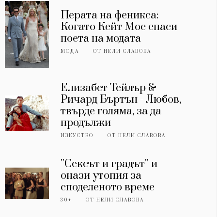
Перата на феникса:
Когато Кейт Мос спаси
поета на модата
МОДА
ОТ
НЕЛИ СЛАВОВА
Елизабет Тейлър &
Ричард Бъртън - Любов,
твърде голяма, за да
продължи
ИЗКУСТВО
ОТ
НЕЛИ СЛАВОВА
''Сексът и градът'' и
онази утопия за
споделеното време
30+
ОТ
НЕЛИ СЛАВОВА