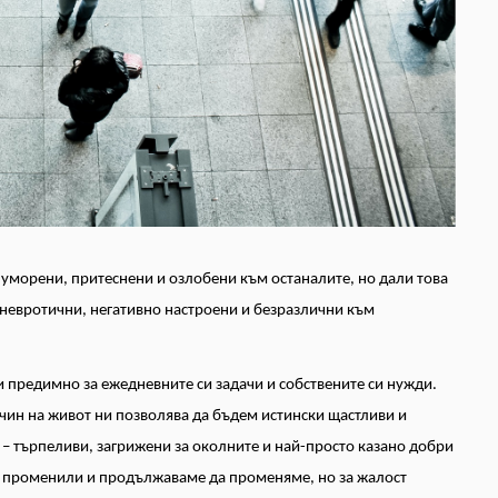
 уморени, притеснени и озлобени към останалите, но дали това
– невротични, негативно настроени и безразлични към
предимно за ежедневните си задачи и собствените си нужди.
начин на живот ни позволява да бъдем истински щастливи и
 – търпеливи, загрижени за околните и най-просто казано добри
ме променили и продължаваме да променяме, но за жалост