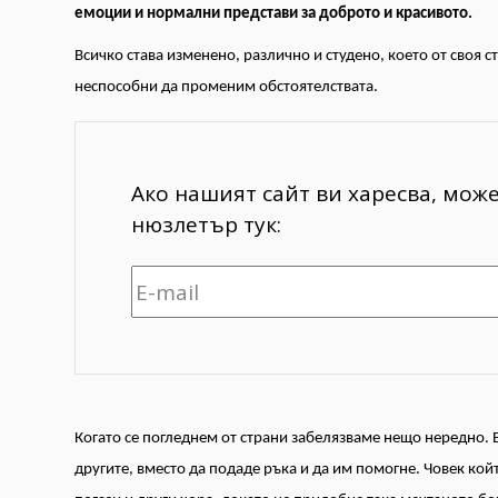
емоции и нормални представи за доброто и красивото.
Всичко става изменено, различно и студено, което от своя с
неспособни да променим обстоятелствата.
Ако нашият сайт ви харесва, мож
нюзлетър тук:
Когато се погледнем от страни забелязваме нещо нередно. 
другите, вместо да подаде ръка и да им помогне. Човек кой