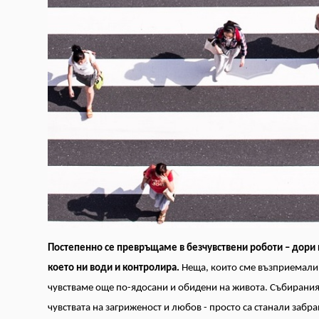
Постепенно се превръщаме в безчувствени роботи – дори и 
което ни води и контролира.
Неща, които сме възприемали за
чувстваме още по-ядосани и обидени на живота. Събираният
чувствата на загриженост и любов - просто са станали забра