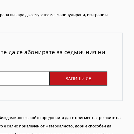
трана ни кара да се чувстваме: манипулирани, изиграни и
ете да се абонирате за седмичния ни
Виждаме човек, който предпочита да се присмее на грешките на
то е силно привлечен от материалното, дори е способен да