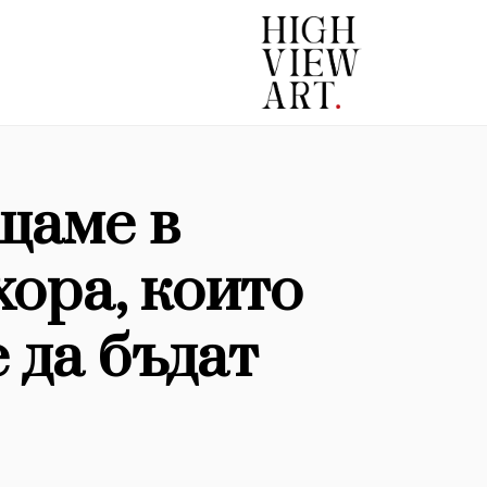
щаме в
хора, които
 да бъдат