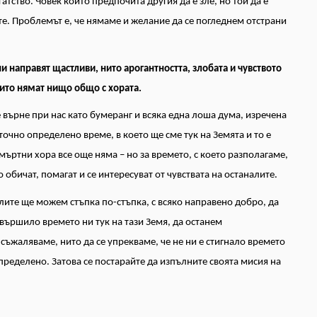
атство. Човек който предпочита другия да е зле, но той да е
те. Проблемът е, че нямаме и желание да се погледнем отстрани
ни направят щастливи,
нито арогантността,
злобата и чувството
ито нямат нищо общо с хората.
 върне при нас като бумеранг и всяка една лоша дума, изречена
точно определено време, в което ще сме тук на Земята и то е
ъртни хора все още няма – но за времето, с което разполагаме,
обичат, помагат и се интересуват от чувствата на останалите.
алите ще можем стъпка по-стъпка, с всяко направено добро, да
вършило времето ни тук на тази Земя, да останем
 съжаляваме, нито да се упрекваме, че не ни е стигнало времето
определено. Затова се постарайте да изпълните своята мисия на