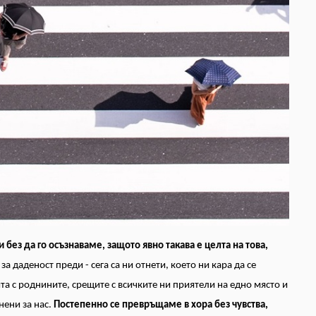
без да го осъзнаваме, защото явно такава е целта на това,
 даденост преди - сега са ни отнети, което ни кара да се
а с роднините, срещите с всичките ни приятели на едно място и
нени за нас.
Постепенно се превръщаме в хора без чувства,