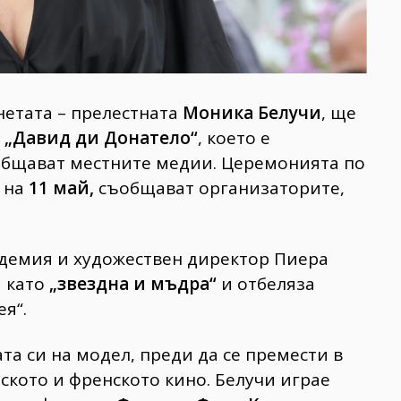
нетата – прелестната
Моника Белучи
, ще
а
„Давид ди Донатело“
, което е
ъобщават местните медии. Церемонията по
и на
11 май,
съобщават организаторите,
демия и художествен директор Пиера
 като
„звездна и мъдра“
и отбеляза
я“.
та си на модел, преди да се премести в
ското и френското кино. Белучи играе