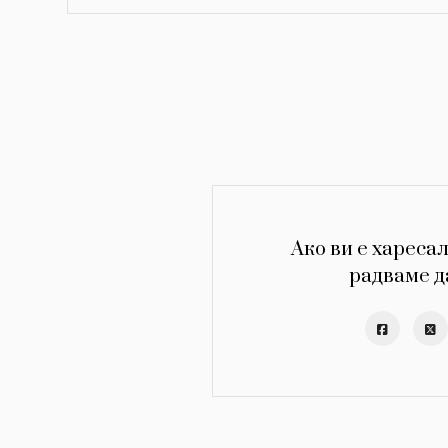
Ако ви е харесал
радваме д