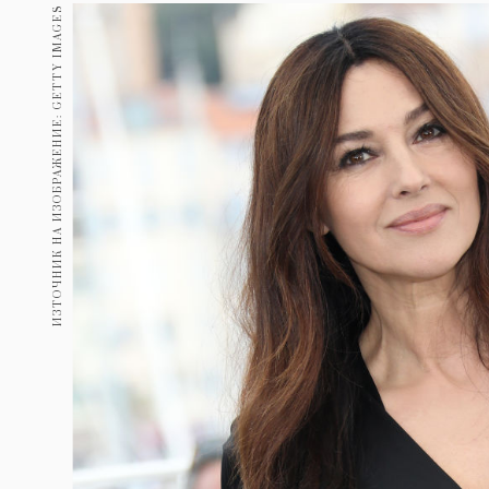
Гурме
ИЗТОЧНИК НА ИЗОБРАЖЕНИЕ: GETTY IMAGES
237
Пътувай
389
Здраве
Gentlemen
382
1817
Wellness
ПОСЛЕДВАЙТЕ
НИ