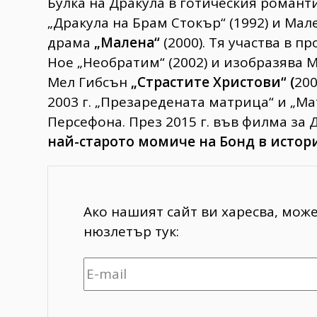
Булка на Дракула в готическия роман
„Дракула на Брам Стокър“ (1992) и Ма
драма
„Малена“
(2000). Тя участва в 
Ное „Необратим“ (2002) и изобразява 
Мел Гибсън
„Страстите Христови“ (
200
2003 г. „Презаредената матрица“ и „М
Персефона. През 2015 г. във филма за 
най-старото момиче на Бонд в истор
Ако нашият сайт ви харесва, мож
нюзлетър тук: