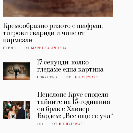
Кремообразно ризото с шафран,
тигрови скариди и чипс от
пармезан
ГУРМЕ
ОТ
МАРИЕЛА ИЛИЕВА
17 секунди: колко
гледаме една картина
ИЗКУСТВО
ОТ
HIGHVIEWART
Пенелопе Крус споделя
тайните на 15-годишния
си брак с Хавиер
Бардем: „Все още се уча“
30+
ОТ
HIGHVIEWART