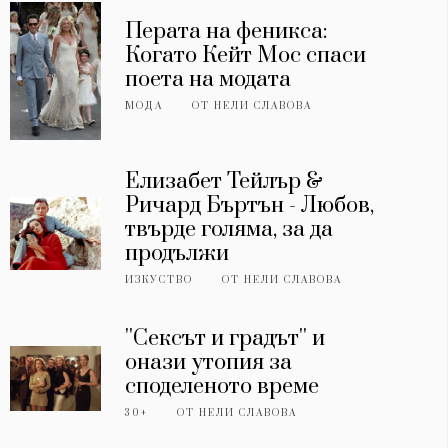
Перата на феникса:
Когато Кейт Мос спаси
поета на модата
МОДА
ОТ
НЕЛИ СЛАВОВА
Елизабет Тейлър &
Ричард Бъртън - Любов,
твърде голяма, за да
продължи
ИЗКУСТВО
ОТ
НЕЛИ СЛАВОВА
''Сексът и градът'' и
онази утопия за
споделеното време
30+
ОТ
НЕЛИ СЛАВОВА