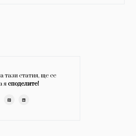
а тази статия, ще се
а я
споделите!