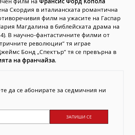
тичен филм на
Франсис Форд Копола
лена Скордия в италианската романтична
противоречивия филм на ужасите на Гаспар
Мария Магдалина в библейската драма на
4). В научно-фантастичните филми от
атричните революции“ тя играе
Джеймс Бонд „Спектър“ тя се превърна в
ията на франчайза.
ете да се абонирате за седмичния ни