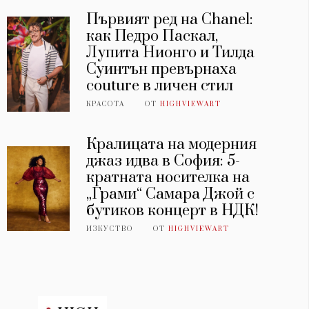
Първият ред на Chanel:
как Педро Паскал,
Лупита Нионго и Тилда
Суинтън превърнаха
couture в личен стил
КРАСОТА
ОТ
HIGHVIEWART
Кралицата на модерния
джаз идва в София: 5-
кратната носителка на
„Грами“ Самара Джой с
бутиков концерт в НДК!
ИЗКУСТВО
ОТ
HIGHVIEWART