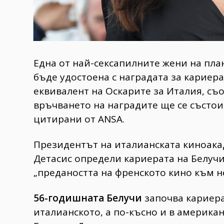
Една от най-сексапилните жени на пла
бъде удостоена с наградата за кариер
еквивалент на Оскарите за Италия, с
връчването на наградите ще се състо
цитирани от ANSA.
Президентът на италианската киноака
Детасис определи кариерата на Белучи
„предаността на френското кино към не
56-годишната Белучи
започва кариера
италианското, а по-късно и в американ