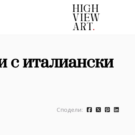
 с италиански
Сподели: