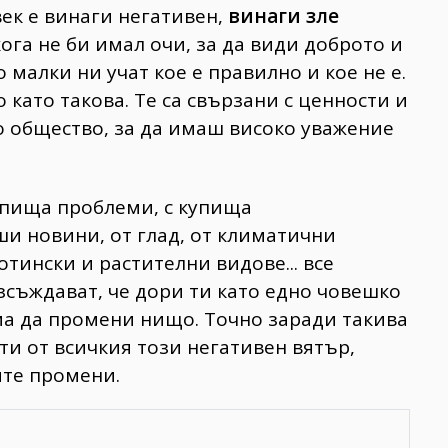
ек е винаги негативен,
винаги зле
ога не би имал очи, за да види доброто и
 малки ни учат кое е правилно и кое не е.
 като такова. Те са свързани с ценности и
то общество, за да имаш високо уважение
 купища проблеми, с купища
ши новини, от глад, от климатични
тински и растителни видове... все
зсъждават, че дори ти като едно човешко
ма да промени нищо. Точно заради такива
ти от всичкия този негативен вятър,
ите промени.