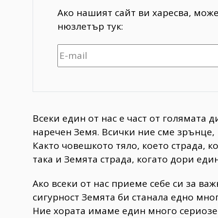
Ако нашият сайт ви харесва, мож
нюзлетър тук:
Всеки един от нас е част от голямата
наречен Земя. Всички ние сме зрънце, п
Както човешкото тяло, което страда, к
така и Земята страда, когато дори еди
Ако всеки от нас приеме себе си за важ
сигурност Земята би станала едно мног
Ние хората имаме един много сериозен