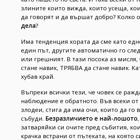
злините които вижда, които усеща, кои
да говорят и да вършат добро? Колко о
дела
?
Има тенденция хората да сме като едно
един път, другите автоматично го след
или грешният. В тази посока аз мисля,
стане навик, ТРЯБВА да стане навик. Ка
хубав край.
Въпреки всички тези, че човек се раж
наблюдение е обратното. Във всеки от 
злодеи, стига да има очи, които да го 
събуди.
Безразличието е най-лошото
затваряйки си очите пред събития, ко
крачка встрани от пътеката, на която с