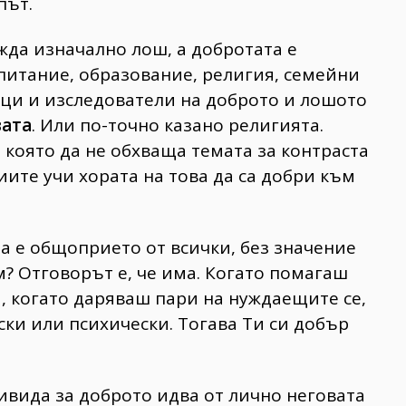
път.
ажда изначално лош, а добротата е
питание, образование, религия, семейни
ици и изследователи на доброто и лошото
ата
. Или по-точно казано религията.
 която да не обхваща темата за контраста
иите учи хората на това да са добри към
да е общоприето от всички, без значение
м? Отговорът е, че има. Когато помагаш
а, когато даряваш пари на нуждаещите се,
ки или психически. Тогава Ти си добър
ивида за доброто идва от лично неговата