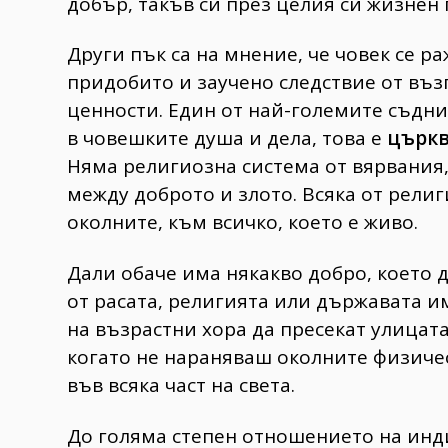
добър, такъв си през целия си жизнен 
Други пък са на мнение, че човек се р
придобито и заучено следствие от въз
ценности. Един от най-големите съдн
в човешките душа и дела, това е
църкв
Няма религиозна система от вярвания,
между доброто и злото. Всяка от религ
околните, към всичко, което е живо.
Дали обаче има някакво добро, което 
от расата, религията или държавата и
на възрастни хора да пресекат улицат
когато не нараняваш околните физичес
във всяка част на света.
До голяма степен отношението на инд