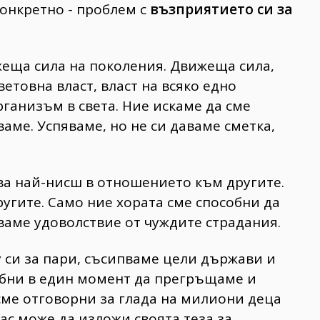
конкретно - проблем с
възприятието си за
ижеща сила на поколения. Движеща сила,
ветовна власт, власт на всяко едно
ганизъм в света. Ние искаме да сме
аме. Успяваме, но не си даваме сметка,
ва най-нисш в отношението към другите.
ругите. Само ние хората сме способни да
тваме удоволствие от чуждите страдания.
 си за пари, съсипваме цели държави и
собни в един момент да прегръщаме и
 сме отговорни за глада на милиони деца
нас може да изложи своята теза за