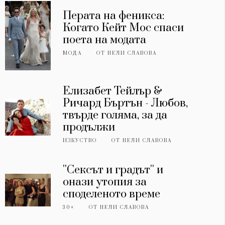
Перата на феникса:
Когато Кейт Мос спаси
поета на модата
МОДА
ОТ
НЕЛИ СЛАВОВА
Елизабет Тейлър &
Ричард Бъртън - Любов,
твърде голяма, за да
продължи
ИЗКУСТВО
ОТ
НЕЛИ СЛАВОВА
''Сексът и градът'' и
онази утопия за
споделеното време
30+
ОТ
НЕЛИ СЛАВОВА