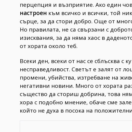
перцепция и възприятие. Ако един чов
настроен
към всичко и всички, той ник
сърце, за да стори добро. Още от много
Но правилата, не са свързани с доброто
изисквания, за да няма хаос в дадено
от хората около теб.
Всеки ден, всеки от нас се сблъсква с
несправедливост. Светът е залят от ло
промени, убийства, изтребване на живо
негативни новини. Много от хората ра
същество да сториш добрина, това ня
хора с подобно мнение, обаче сме зале
който не духа в посока на положителн