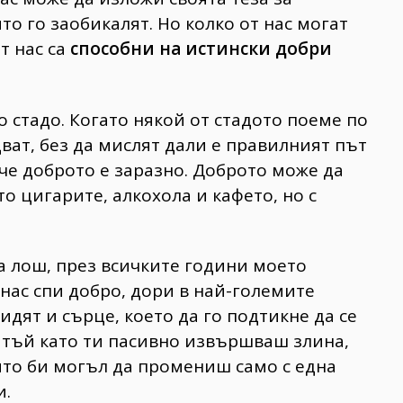
то го заобикалят. Но колко от нас могат
т нас са
способни на истински добри
 стадо. Когато някой от стадото поеме по
ват, без да мислят дали е правилният път
 че доброто е заразно. Доброто може да
то цигарите, алкохола и кафето, но с
да лош, през всичките години моето
нас спи добро, дори в най-големите
видят и сърце, което да го подтикне да се
, тъй като ти пасивно извършваш злина,
ито би могъл да промениш само с една
и.