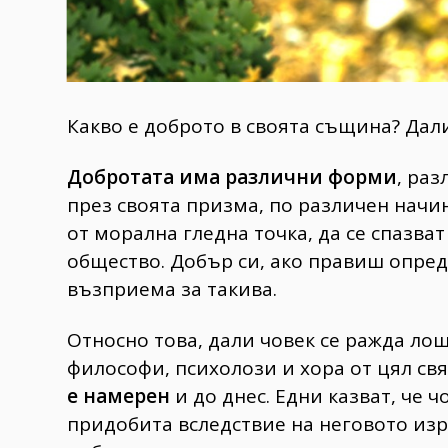
Какво е доброто в своята същина? Дал
Добротата има различни форми
, ра
през своята призма, по различен начи
от морална гледна точка, да се спазва
общество. Добър си, ако правиш опре
възприема за такива.
Относно това, дали човек се ражда ло
философи, психолози и хора от цял свя
е намерен
и до днес. Едни казват, че чо
придобита вследствие на неговото изр