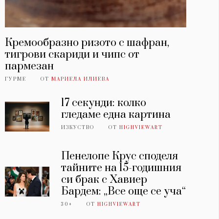
Кремообразно ризото с шафран,
тигрови скариди и чипс от
пармезан
ГУРМЕ
ОТ
МАРИЕЛА ИЛИЕВА
17 секунди: колко
гледаме една картина
ИЗКУСТВО
ОТ
HIGHVIEWART
Пенелопе Крус споделя
тайните на 15-годишния
си брак с Хавиер
Бардем: „Все още се уча“
30+
ОТ
HIGHVIEWART