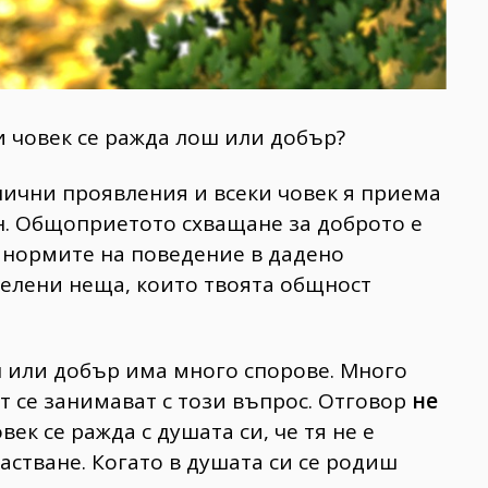
и човек се ражда лош или добър?
злични проявления и всеки човек я приема
н. Общоприетото схващане за доброто е
т нормите на поведение в дадено
делени неща, които твоята общност
ш или добър има много спорове. Много
т се занимават с този въпрос. Отговор
не
век се ражда с душата си, че тя не е
астване. Когато в душата си се родиш