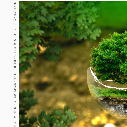
Гурме
ИЗТОЧНИК НА ИЗОБРАЖЕНИЕ: СНИМКА: EJAUGSBURG / PIXABAY.COM
237
Пътувай
389
Здраве
Gentlemen
382
1817
Wellness
ПОСЛЕДВАЙТЕ
НИ