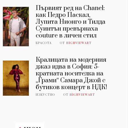
Първият ред на Chanel:
как Педро Паскал,
Лупита Нионго и Тилда
Суинтън превърнаха
couture в личен стил
КРАСОТА
ОТ
HIGHVIEWART
Кралицата на модерния
джаз идва в София: 5-
кратната носителка на
„Грами“ Самара Джой с
бутиков концерт в НДК!
ИЗКУСТВО
ОТ
HIGHVIEWART