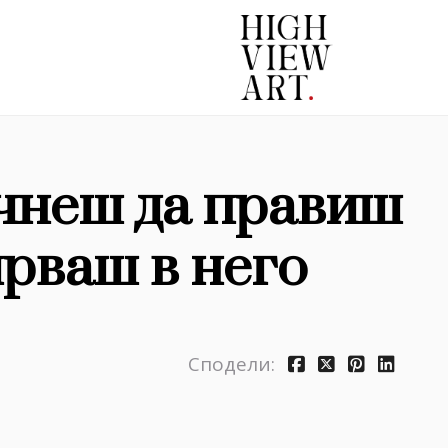
чнеш да правиш
ярваш в него
Сподели: