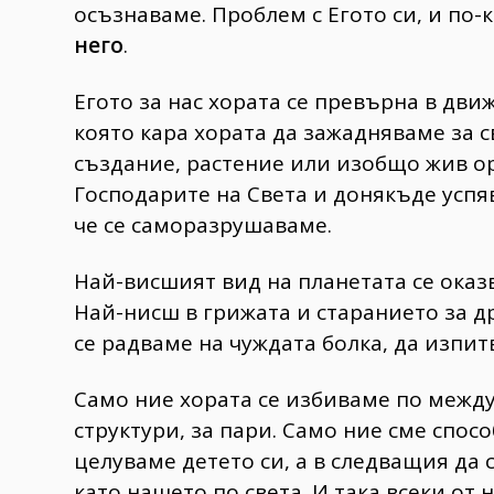
осъзнаваме. Проблем с Егото си, и по-
него
.
Егото за нас хората се превърна в дв
която кара хората да зажадняваме за с
създание, растение или изобщо жив ор
Господарите на Света и донякъде успяв
че се саморазрушаваме.
Най-висшият вид на планетата се оказ
Най-нисш в грижата и старанието за д
се радваме на чуждата болка, да изпи
Само ние хората се избиваме по между
структури, за пари. Само ние сме спо
целуваме детето си, а в следващия да
като нашето по света. И така всеки от 