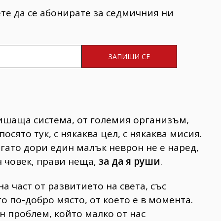
ете да се абонирате за седмичния ни
 дишаща система, от големия организъм,
осято тук, с някаква цел, с някаква мисия.
огато дори един малък неврон не е наред,
н човек, прави неща,
за да я руши
.
на част от развитието на света, със
о по-добро място, от което е в момента.
 проблем, който малко от нас