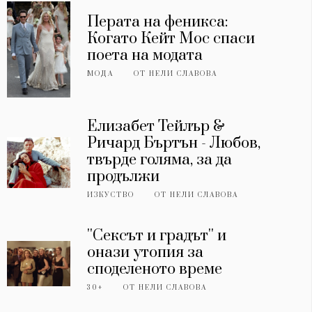
Перата на феникса:
Когато Кейт Мос спаси
поета на модата
МОДА
ОТ
НЕЛИ СЛАВОВА
Елизабет Тейлър &
Ричард Бъртън - Любов,
твърде голяма, за да
продължи
ИЗКУСТВО
ОТ
НЕЛИ СЛАВОВА
''Сексът и градът'' и
онази утопия за
споделеното време
30+
ОТ
НЕЛИ СЛАВОВА