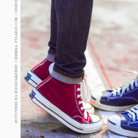
ИЗТОЧНИК НА ИЗОБРАЖЕНИЕ: СНИМКА: PIXABAY.COM / FERIONA_BOOM
Гурме
237
Пътувай
389
Здраве
Gentlemen
382
1817
Wellness
ПОСЛЕДВАЙТЕ
НИ