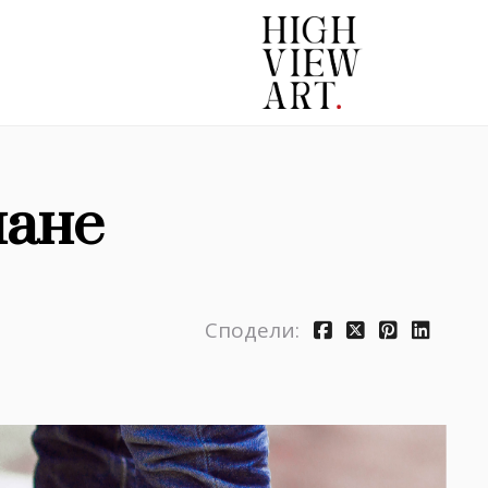
чане
Сподели: