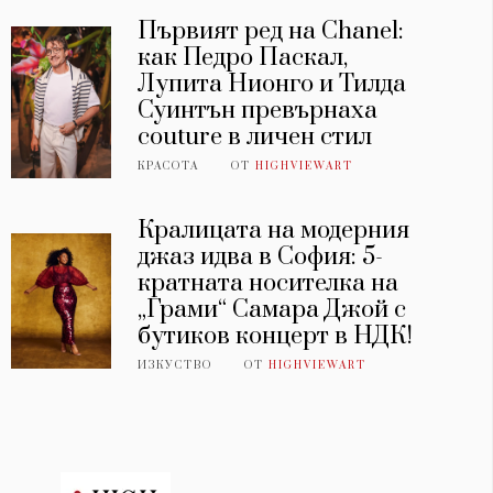
Първият ред на Chanel:
как Педро Паскал,
Лупита Нионго и Тилда
Суинтън превърнаха
couture в личен стил
КРАСОТА
ОТ
HIGHVIEWART
Кралицата на модерния
джаз идва в София: 5-
кратната носителка на
„Грами“ Самара Джой с
бутиков концерт в НДК!
ИЗКУСТВО
ОТ
HIGHVIEWART