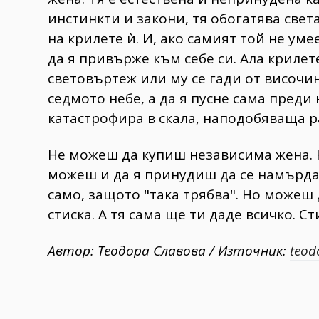
инстинкти и закони, тя обогатява света
на крилете ѝ. И, ако самият той не уме
да я привърже към себе си. Ала крилете
световъртеж или му се гади от височин
седмото небе, а да я пусне сама преди 
катастрофира в скала, наподобяваща р
Не можеш да купиш независима жена. 
можеш и да я принудиш да се намърда
само, защото "така трябва". Но можеш 
стиска. А тя сама ще ти даде всичко. Ст
Автор: Теодора Славова / Източник:
teod