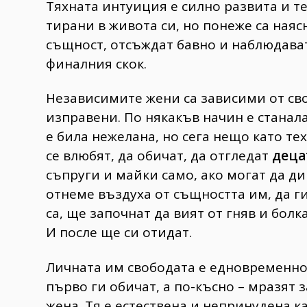
Тяхната интуиция е силно развита и т
тирани в живота си, но понеже са наяс
същност, отсъждат бавно и наблюдават
финалния скок.
Независимите жени са зависими от сво
изправени. По някакъв начин е станала
е била нежелана, но сега нещо като те
се влюбят, да обичат, да отгледат
деца
съпруги и майки само, ако могат да ди
отнеме въздуха от същността им, да г
са, ще започнат да вият от гняв и болк
И после ще си отидат.
Личната им свободата е едновременно
първо ги обичат, а по-късно – мразят з
жена. Тя е естествена и непринудена к