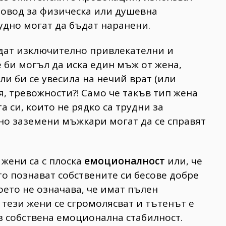
повод за физическа или душевна
рудно могат да бъдат наранени.
дат изключително привлекателни и
е би могъл да иска един мъж от жена,
ли би се увесила на нечий врат (или
я, тревожности?! Само че такъв тип жена
а си, които не рядко са трудни за
но заземени мъжкари могат да се справят
 жени са с плоска
емоционалност
или, че
то познават собствените си бесове добре
оето не означава, че имат пълен
 тези жени се сгромолясват и тътенът е
з собствена емоционална стабилност.