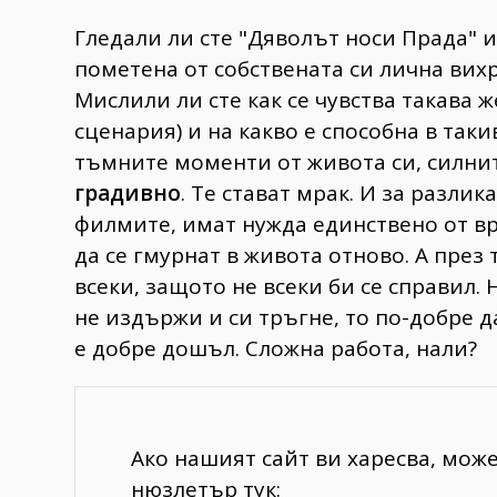
Гледали ли сте "Дяволът носи Прада" 
пометена от собствената си лична вих
Мислили ли сте как се чувства такава
сценария) и на какво е способна в так
тъмните моменти от живота си, силни
градивно
. Те стават мрак. И за разли
филмите, имат нужда единствено от вр
да се гмурнат в живота отново. А през
всеки, защото не всеки би се справил.
не издържи и си тръгне, то по-добре д
е добре дошъл. Сложна работа, нали?
Ако нашият сайт ви харесва, мож
нюзлетър тук: