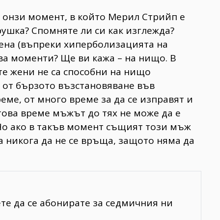
и онзи момент, в който Мерил Стрийп е
рушка? Спомняте ли си как изглежда?
 жена (въпреки хиперболизацията на
ива моменти? Ще ви кажа – на нищо. В
те жени не са способни на нищо
ка от бързото възстановяване във
еме, от много време за да се изправят и
 това време мъжът до тях не може да е
 Но ако в такъв момент същият този мъж
а никога да не се връща, защото няма да
ете да се абонирате за седмичния ни