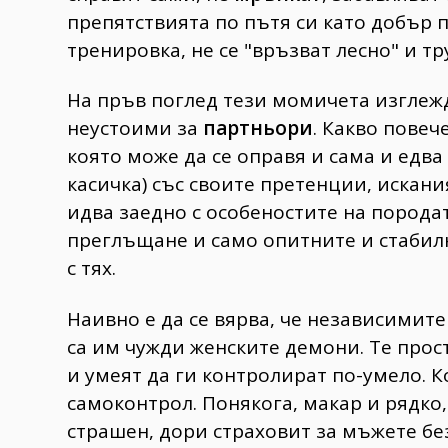
препятствията по пътя си като добър 
тренировка, не се "връзват лесно" и т
На пръв поглед тези момичета изглеж
неустоими за
партньори
. Какво повеч
която може да се оправя и сама и едва 
касичка) със своите претенции, искани
идва заедно с особеностите на породат
преглъщане и само опитните и стабил
с тях.
Наивно е да се вярва, че независимите
са им чужди женските демони. Те прос
и умеят да ги контролират по-умело. К
самоконтрол. Понякога, макар и рядко,
страшен, дори страховит за мъжете бе