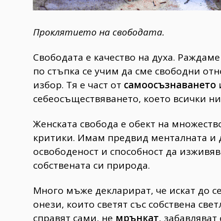
Проклятието на свободата.
Свободата е качество на духа. Раждаме 
по стъпка се учим да сме свободни отн
избор. Тя е част от
самоосъзнаването
себеосъществяването, което всички ни
Женската свобода е обект на множеств
критики. Имам предвид менталната и 
освободеност и способност да изживява
собствената си природа.
Много мъже декларират, че искат до се
онези, които светят със собствена свет
справят сами, не
мрънкат
, забавляват