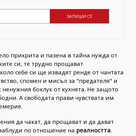
ело прикрита и пазена в тайна нужда от
ките си, те трудно прощават
коло себе си ще извадят ренде от чантата
увство, спомен и мисъл за "предателя" и
с ненужния боклук от кухнята. Не защото
ободни. А свободата прави чувствата им
емерие.
ения да чакат, да прощават и да дават
 заблуди по отношение на
реалността
.