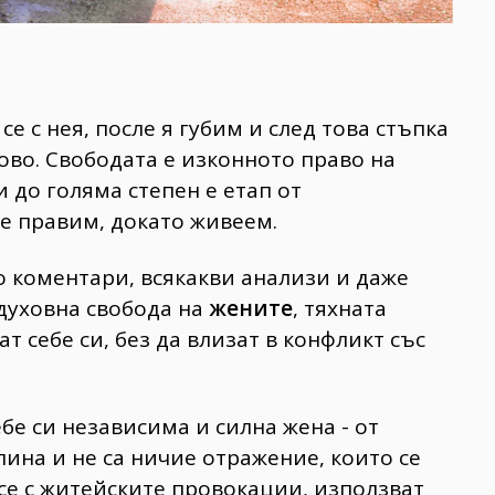
се с нея, после я губим и след това стъпка
ово. Свободата е изконното право на
и до голяма степен е етап от
е правим, докато живеем.
о коментари, всякакви анализи и даже
духовна свобода на
жените
, тяхната
т себе си, без да влизат в конфликт със
бе си независима и силна жена - от
лина и не са ничие отражение, които се
 се с житейските провокации, използват