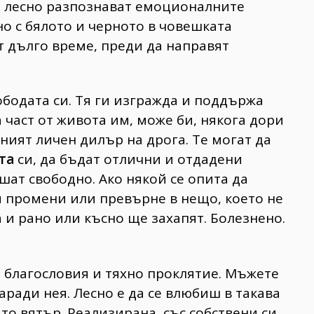
е лесно разпознават емоционалните
но с бялото и черното в човешката
 дълго време, преди да направят
бодата си. Тя ги изгражда и поддържа
 част от живота им, може би, някога дори
хният личен дилър на дрога. Те могат да
та
си, да бъдат отлични и отдадени
шат свободно. Ако някой се опита да
и промени или превърне в нещо, което не
а и рано или късно ще захапят. Болезнено.
 благословия и тяхно проклятие. Мъжете
аради нея. Лесно е да се влюбиш в такава
ато вятър. Реализирана, със собствени си