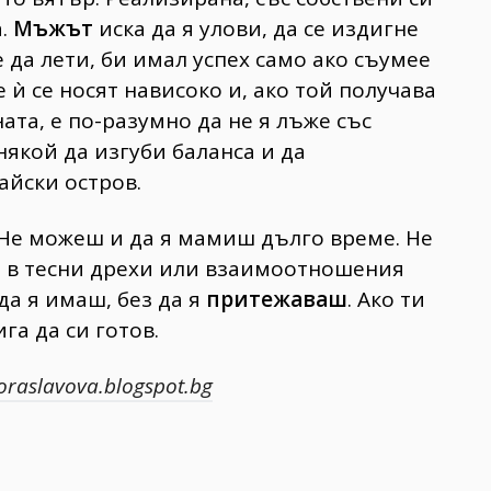
.
Мъжът
иска да я улови, да се издигне
е да лети, би имал успех само ако съумее
 ѝ се носят нависоко и, ако той получава
ата, е по-разумно да не я лъже със
някой да изгуби баланса и да
айски остров.
Не можеш и да я мамиш дълго време. Не
 в тесни дрехи или взаимоотношения
да я имаш, без да я
притежаваш
. Ако ти
ига да си готов.
oraslavova.blogspot.bg