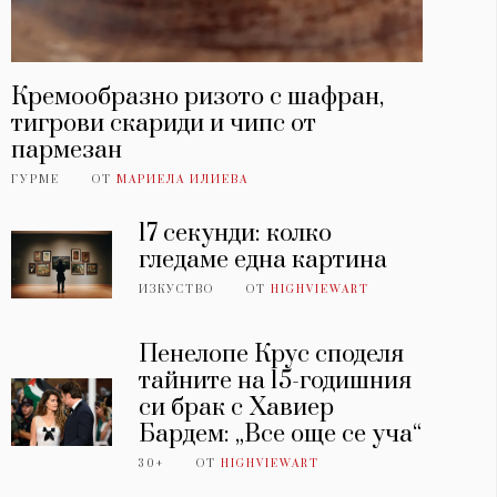
Кремообразно ризото с шафран,
тигрови скариди и чипс от
пармезан
ГУРМЕ
ОТ
МАРИЕЛА ИЛИЕВА
17 секунди: колко
гледаме една картина
ИЗКУСТВО
ОТ
HIGHVIEWART
Пенелопе Крус споделя
тайните на 15-годишния
си брак с Хавиер
Бардем: „Все още се уча“
30+
ОТ
HIGHVIEWART