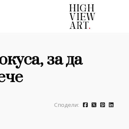
куса, за да
ече
Сподели: