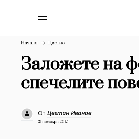
139
Бизнес
1633
Мода
16
Dialogue
Начало
Цветно
Изкуство
Заложете на фо
4339
спечелите пов
777
Красота
1272
Дизайн
1188
Книги
От
Цветан Иванов
1970
30+
21 ноември 2015
1709