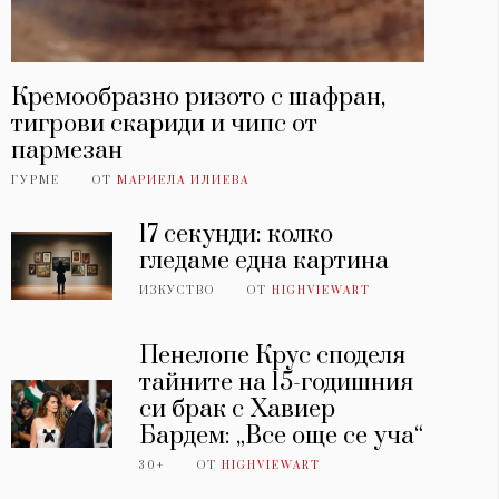
Кремообразно ризото с шафран,
тигрови скариди и чипс от
пармезан
ГУРМЕ
ОТ
МАРИЕЛА ИЛИЕВА
17 секунди: колко
гледаме една картина
ИЗКУСТВО
ОТ
HIGHVIEWART
Пенелопе Крус споделя
тайните на 15-годишния
си брак с Хавиер
Бардем: „Все още се уча“
30+
ОТ
HIGHVIEWART