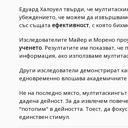
Едуард Халоуел твърди, че мултитаски
убеждението, че можем да извършвам
със същата
ефективност
, с която бих
Изследователите Майер и Морено проу
ученето
. Резултатите им показват, че
информация, ако използваме мултитас
Други изследователи демонстрират ка
едновременно влошава академичнит
Не на последно място, мултитаскингът
дадена дейност. За да извлечем повеч
"потопим" в дейността. Тоест, да фок
единствен стимул.