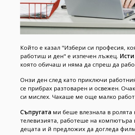
Който е казал "Избери си професия, ко
работиш и ден" е изпечен лъжец.
Исти
която обичаш и няма да спреш да рабо
Онзи ден след като приключи работния
се прибрах разтоварен и освежен. Очак
си мислех. Чакаше ме още малко работ
Съпругата
ми беше влезнала в ролята
телевизията, работеше на компютъра 
децата и й предложих да догледа филм