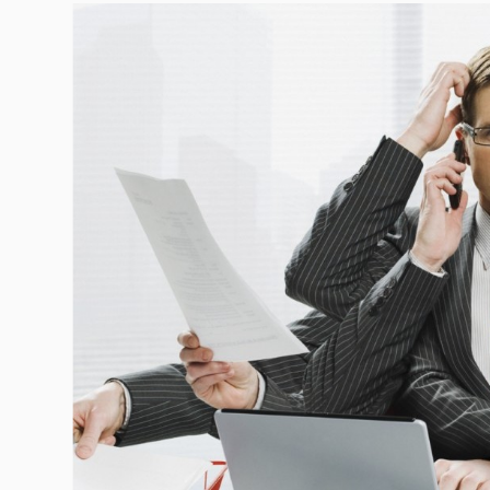
Гурме
237
Пътувай
389
Здраве
Gentlemen
382
1816
Wellness
ПОСЛЕДВАЙТЕ
НИ