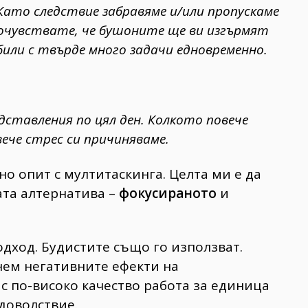
 Като следствие забравяме и/или пропускаме
почувствате, че бушоните ще ви изгърмят
били с твърде много задачи едновременно.
дставления по цял ден. Колкото повече
ече стрес си причиняваме.
о опит с мултитаскинга. Целта ми е да
ата алтернатива –
фокусираното
и
одход. Будистите също го използват.
нем негативните ефекти на
с по-високо качество работа за единица
доволствие.