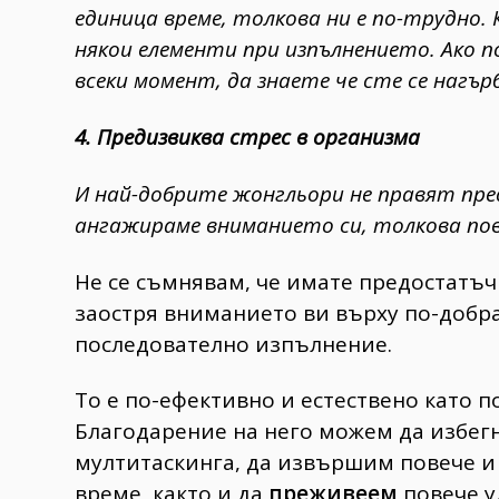
единица време, толкова ни е по-трудно.
някои елементи при изпълнението. Ако 
всеки момент, да знаете че сте се нагър
4. Предизвиква стрес в организма
И най-добрите жонгльори не правят пре
ангажираме вниманието си, толкова пов
Не се съмнявам, че имате предостатъчн
заостря вниманието ви върху по-добр
последователно изпълнение.
То е по-ефективно и естествено като п
Благодарение на него можем да избег
мултитаскинга, да извършим повече и 
време, както и да
преживеем
повече у