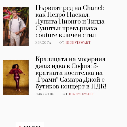
Първият ред на Chanel:
как Педро Паскал,
Лупита Нионго и Тилда
Суинтън превърнаха
couture в личен стил
КРАСОТА
ОТ
HIGHVIEWART
Кралицата на модерния
джаз идва в София: 5-
кратната носителка на
„Грами“ Самара Джой с
бутиков концерт в НДК!
ИЗКУСТВО
ОТ
HIGHVIEWART