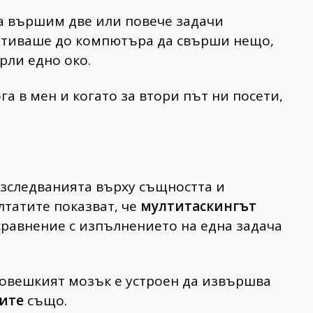
да вършим две или повече задачи
 отиваше до компютъра да свърши нещо,
ърли едно око.
а в мен и когато за втори път ни посети,
 изследванията върху същността и
лтатите показват, че
мултитаскингът
 сравнение с изпълнението на една задача
човешкият мозък е устроен да извършва
ите
също.