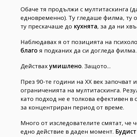
Обаче тя продължи с мултитаскинга (
едновременно). Ту гледаше филма, ту
ту прескачаше до
кухнята
, за да ни хв
Наблюдавах я от позицията на психолог
благо
я подканих да си догледа филма.
Действах
умишлено
. Защото...
През 90-те години на XX век започват
ограниченията на мултитаскинга. Резу
като подход не е толкова ефективен в
за концентриран период от време.
Много от изследователите смятат, че 
едно действие в даден момент.
Будист