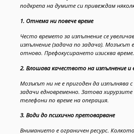
подкрепа на думите си привеждам някол
1. Отнема ни повече време
Често времето за изпълнение се увелича
изпълнение (задача по задача). Мозъкът е
отново. Префокусирането изисква време.
2. Влошава качеството на изпълнение и
Мозъкът ни не е пригоден да изпълнява 
задачи едновременно. Затова хирурзите
телефони по време на операция.
3. Води до психично претоварване
Вниманието е ограничен ресурс. Колкот