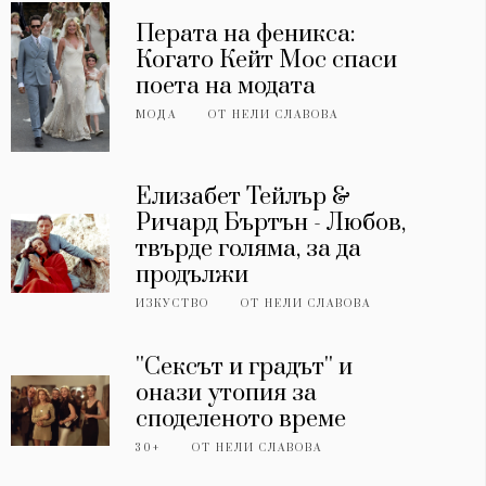
Перата на феникса:
Когато Кейт Мос спаси
поета на модата
МОДА
ОТ
НЕЛИ СЛАВОВА
Елизабет Тейлър &
Ричард Бъртън - Любов,
твърде голяма, за да
продължи
ИЗКУСТВО
ОТ
НЕЛИ СЛАВОВА
''Сексът и градът'' и
онази утопия за
споделеното време
30+
ОТ
НЕЛИ СЛАВОВА