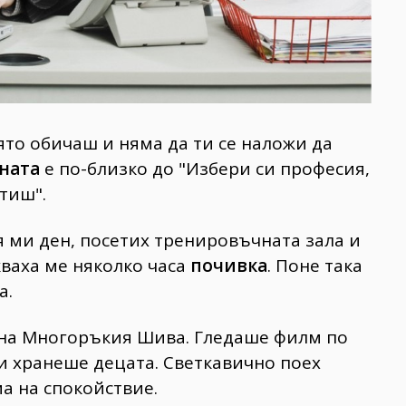
ято обичаш и няма да ти се наложи да
ната
е по-близко до "Избери си професия,
тиш".
 ми ден, посетих тренировъчната зала и
ваха ме няколко часа
почивка
. Поне така
а.
 на Многоръкия Шива. Гледаше филм по
и хранеше децата. Светкавично поех
а на спокойствие.