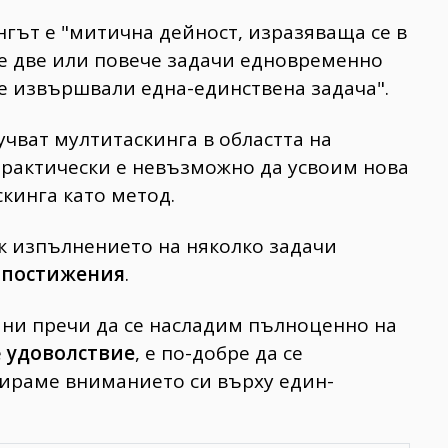
нгът е "митична дейност, изразяваща се в
е две или повече задачи едновременно
ме извършвали една-единствена задача".
чват мултитаскинга в областта на
 практически е невъзможно да усвоим нова
кинга като метод.
к изпълнението на няколко задачи
е
постижения
.
 ни пречи да се насладим пълноценно на
е
удоволствие
, е по-добре да се
усираме вниманието си върху един-