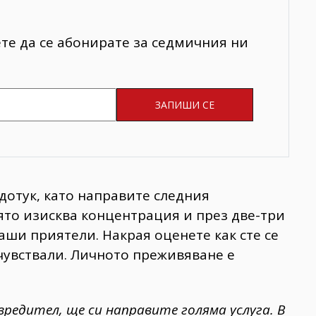
ете да се абонирате за седмичния ни
дотук, като направите следния
която изисква концентрация и през две-три
аши приятели. Накрая оценете как сте се
очувствали. Личното преживяване е
редител, ще си направите голяма услуга. В