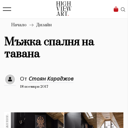
139
Бизнес
1633
Мода
Начало
Дизайн
16
Dialogue
Мъжка спалня на
Изкуство
тавана
4340
Красота
От
Стоян Караджов
777
18 ноември 2017
Дизайн
1272
1188
Книги