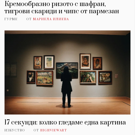
Кремообразно ризото с шафран,
тигрови скариди и чипс от пармезан
ГУРМЕ
ОТ
МАРИЕЛА ИЛИЕВА
17 секунди: колко гледаме една картина
ИЗКУСТВО
ОТ
HIGHVIEWART