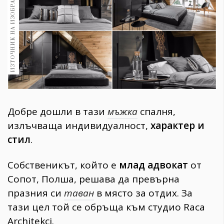
ИЗТОЧНИК НА ИЗОБРАЖЕНИЕ:
1970
30+
1710
Гурме
Пътувай
237
389
Здраве
Добре дошли в тази
мъжка
спалня,
Gentlemen
излъчваща индивидуалност,
характер и
382
стил
.
Wellness
Собственикът, който е
млад адвокат
от
1817
Сопот, Полша, решава да превърна
празния си
таван
в място за отдих. За
тази цел той се обръща към студио Raca
ПОСЛЕДВАЙТЕ
Architekci.
НИ