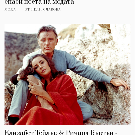
спаси поета на модата
МОДА
ОТ
НЕЛИ СЛАВОВА
КАТЕГОРИИ
ЗА НАС
Wine&Dine
Условия за
Подкасти
ползване
Мода
За нас
Dialogue
Реклама
Изкуство
Политика за
Елизабет Тейлър & Ричард Бъртън -