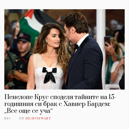
Пенелопе Крус споделя тайните на 15-
годишния си брак с Хавиер Бардем:
„Все още се уча“
30+
ОТ
HIGHVIEWART