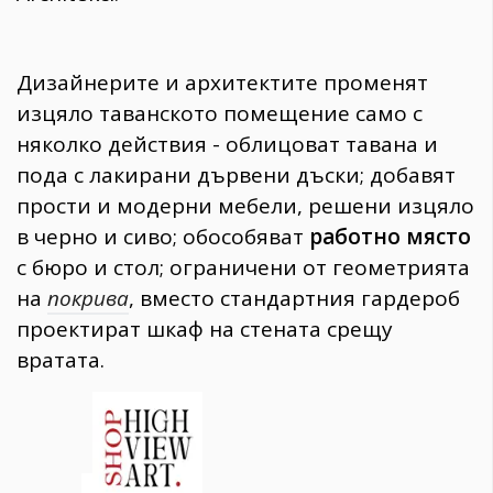
Дизайнерите и архитектите променят
изцяло таванското помещение само с
няколко действия - облицоват тавана и
пода с лакирани дървени дъски; добавят
прости и модерни мебели, решени изцяло
в черно и сиво; обособяват
работно място
с бюро и стол; ограничени от геометрията
на
покрива
, вместо стандартния гардероб
проектират шкаф на стената срещу
вратата.