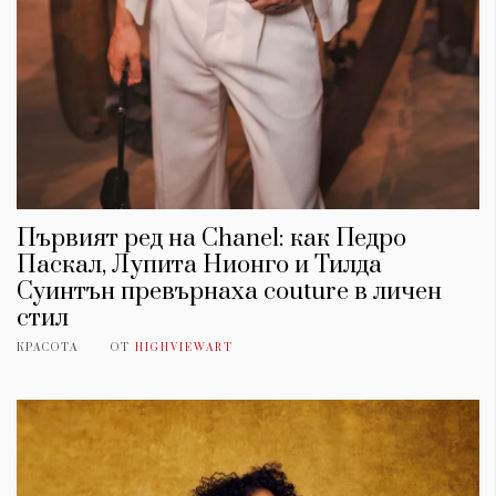
Първият ред на Chanel: как Педро
Паскал, Лупита Нионго и Тилда
Суинтън превърнаха couture в личен
стил
КРАСОТА
ОТ
HIGHVIEWART