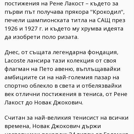
постижения на Рене Лакост – където за
първи път получава прякора ''Крокодил'',
печели шампионската титла на САЩ през
1926 и 1927 г. и където му хрумва идеята
да изобрети поло ризата.
Днес, от същата легендарна фондация,
Lacoste лансира тази колекция от своя
флагман на Пето авеню, въплъщавайки
амбициите си на най-големия пазар на
спортно облекло в света и отбелязвайки
век отлични постижения в тениса, от Рене
Лакост до Новак Джокович.
Считан за най-великия тенисист на всички
времена, Новак Джокович държи