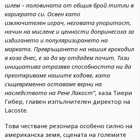
шлем – половината от общия брой титли в
кариерата си. Освен като
изключителен играч, неговата упоритост,
начин на мислене и ценности допринесоха за
издигането и популяризирането на
марката. Превръщането на нашия крокодил
в коза днес, е за да му отдадем почит. Тази
инициатива отразява способността ни да
преоткриваме нашите кодове, като
същевременно оставаме верни на
наследството на Рене Лакост'',
каза Тиери
Гибер, главен изпълнителен директор на
Lacoste.
Това честване резонира особено силно на
американска земя, сцената на големите