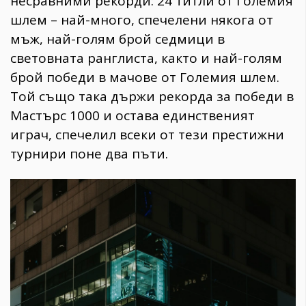
несравними рекорди: 24 титли от Големия
шлем – най-много, спечелени някога от
мъж, най-голям брой седмици в
световната ранглиста, както и най-голям
брой победи в мачове от Големия шлем.
Той също така държи рекорда за победи в
Мастърс 1000 и остава единственият
играч, спечелил всеки от тези престижни
турнири поне два пъти.