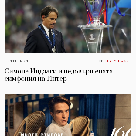
GENTLEMEN
ОТ
HIGHVIEWART
Симоне Индзаги и недовършената
симфония на Интер