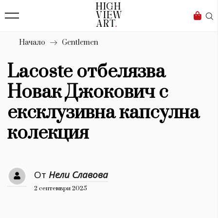
139
Бизнес
1633
Мода
Начало
Gentlemen
16
Dialogue
Lacoste отбелязва
Изкуство
Новак Джокович с
4340
ексклузивна капсулна
Красота
колекция
777
Дизайн
От
Нели Славова
1272
2 септември 2025
1188
Книги