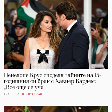
Пенелопе Крус споделя тайните на 15-
годишния си брак с Хавиер Бардем:
„Все още се уча“
30+
ОТ
HIGHVIEWART