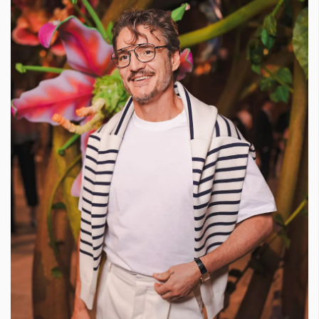
КАТЕГОРИИ
ЗА НАС
Wine&Dine
Условия за
Подкасти
ползване
Мода
За нас
Dialogue
Реклама
Изкуство
Политика за