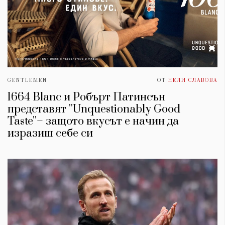
GENTLEMEN
ОТ
НЕЛИ СЛАВОВА
1664 Blanc и Робърт Патинсън
представят ''Unquestionably Good
Taste''– защото вкусът е начин да
изразиш себе си