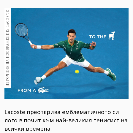
1970
30+
ИЗТОЧНИК НА ИЗОБРАЖЕНИЕ: LACOSTE
1710
Гурме
Пътувай
237
389
Здраве
Gentlemen
382
Wellness
1817
Lacoste преоткрива емблематичното си
лого в почит към най-великия тенисист на
ПОСЛЕДВАЙТЕ
всички времена.
НИ