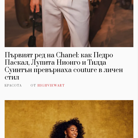
Красота
поверителност
Цветно
ModerenDom
Гурме
Пътувай
Wellness
СЛЕДВАЙТЕ НИ
Facebook
Instagram
Twitter
Pinterest
Първият ред на Chanel: как Педро
Паскал, Лупита Нионго и Тилда
YouTube
Spotify
Soundcloud
Суинтън превърнаха couture в личен
стил
Ако нашият сайт ви харесва, можете да се абонирате за
КРАСОТА
ОТ
HIGHVIEWART
седмичния ни нюзлетър тук:
© 2026, HighViewArt | Всички права запазени