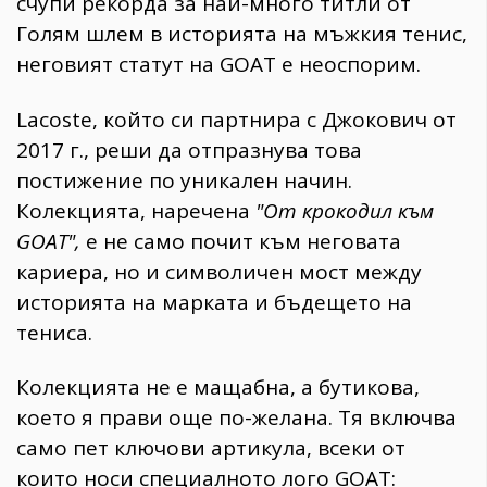
счупи рекорда за най-много титли от
Голям шлем в историята на мъжкия тенис,
неговият статут на GOAT е неоспорим.
Lacoste, който си партнира с Джокович от
2017 г., реши да отпразнува това
постижение по уникален начин.
Колекцията, наречена
"От крокодил към
GOAT",
е не само почит към неговата
кариера, но и символичен мост между
историята на марката и бъдещето на
тениса.
Колекцията не е мащабна, а бутикова,
което я прави още по-желана. Тя включва
само пет ключови артикула, всеки от
които носи специалното лого GOAT: