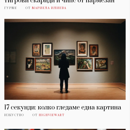
тигрови скариди и чипс от пармезан
ГУРМЕ
ОТ
МАРИЕЛА ИЛИЕВА
17 секунди: колко гледаме една картина
ИЗКУСТВО
ОТ
HIGHVIEWART