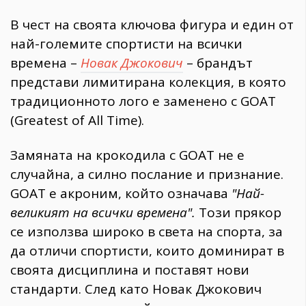
В чест на своята ключова фигура и един от
най-големите спортисти на всички
времена –
Новак Джокович
– брандът
представи лимитирана колекция, в която
традиционното лого е заменено с GOAT
(Greatest of All Time).
Замяната на крокодила с GOAT не е
случайна, а силно послание и признание.
GOAT е акроним, който означава
"Най-
великият на всички времена".
Този прякор
се използва широко в света на спорта, за
да отличи спортисти, които доминират в
своята дисциплина и поставят нови
стандарти. След като Новак Джокович