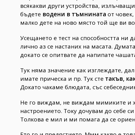
всякакви други устройства, излъчващи 
бъдете
водени в тъмнината
от човек,
малко дете на ново място той ще ви во
Усещането е тест на способността ни д
лично аз се настаних на масата. Думата
докато се опитвате да напипате чашата
Тук няма значение как изглеждате, дал
имате прическа и пр. Тук сте
такъв, ка
Докато чакаме блюдата, със себеседни
Не го виждам, не виждам мимиките и ж
настроението. Току дочувам до себе си
Толкова е мил и ми помага да се ориен
Ето го и предястието. Ммм какво е това.