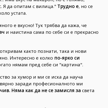
с. Я да опитам с вилица."
Трудно е
, но се
коло устата.
ного е вкусно! Тук трябва да кажа, че
ач
и наистина сама по себе си е прекрасно
 откривам както познати, така и нови
ъмно. Интересно е колко
по-ярко си
огато нямам пред себе си "картина".
ство за хумор и ми се иска да науча
навярно заради професионалното ми
чив. Няма как да не се замисля за
света