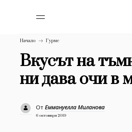
139
Бизнес
1633
Мода
16
Dialogue
Начало
Гурме
Изкуство
Вкусът на тъм
4339
ни дава очи в 
777
Красота
1272
Дизайн
1188
Книги
От
Еммануелла Миланова
1970
30+
6 октомври 2019
1709