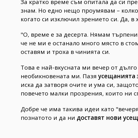
За кратко време съм опитала да си пред
знам. Но едно нещо проумявам – колк
когато си изключил зрението си. Да, в
"О, време е за десерта. Нямам търпени
че не ми е останало много място в стома
оставям и троха в чинията си.
Това е най-вкусната ми вечeр от дълго
необикновената ми. Пазя
усещанията 
иска да затворя очите и ума си, защот
повечето малки прозрения, които ни сп
Добре че има такива идеи като "вечеря
познатото и да ни
доставят нови усе