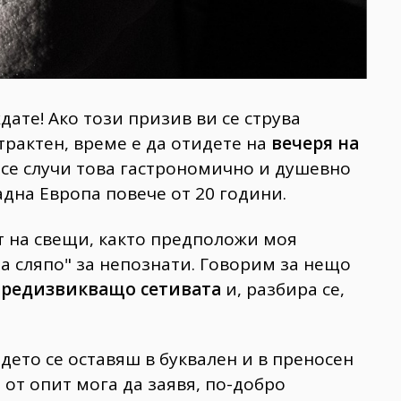
дате! Ако този призив ви се струва
трактен, време е да отидете на
вечеря на
а се случи това гастрономично и душевно
адна Европа повече от 20 години.
нт на свещи, както предположи моя
на сляпо" за непознати. Говорим за нещо
редизвикващо сетивата
и, разбира се,
ъдето се оставяш в буквален и в преносен
 от опит мога да заявя, по-добро