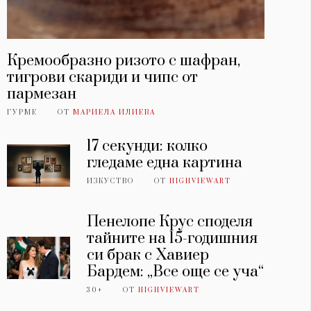
Кремообразно ризото с шафран,
тигрови скариди и чипс от
пармезан
ГУРМЕ
ОТ
МАРИЕЛА ИЛИЕВА
17 секунди: колко
гледаме една картина
ИЗКУСТВО
ОТ
HIGHVIEWART
Пенелопе Крус споделя
тайните на 15-годишния
си брак с Хавиер
Бардем: „Все още се уча“
30+
ОТ
HIGHVIEWART