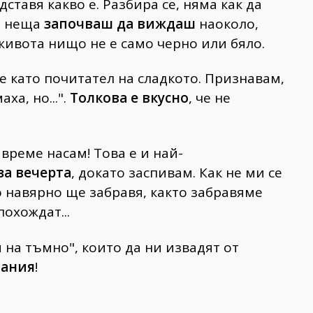
ставя какво е. Разбира се, няма как да
о неща
започваш да виждаш
наоколо,
 живота нищо не е само черно или бяло.
е като почитател на сладкото. Признавам,
ха, но...".
Толкова е вкусно
, че не
 време насам! Това е и най-
за вечерта
, докато заспивам. Как не ми се
о навярно ще забравя, както забравяме
охождат...
 на тъмно", които да ни извадят от
щания
!