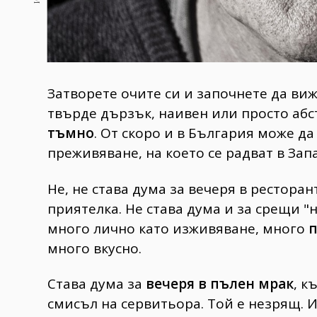
Затворете очите си и започнете да виж
твърде дързък, наивен или просто абс
тъмно
. От скоро и в България може д
преживяване, на което се радват в Зап
Не, не става дума за вечеря в рестора
приятелка. Не става дума и за срещи "
много лично като изживяване, много
п
много вкусно.
Става дума за
вечеря в пълен мрак
, к
смисъл на сервитьора. Той е незрящ. И