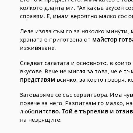
колкото дланта ми. "Ах какъв вкусен со
справям. Е, имам вероятно малко сос о
Леле изяла съм го за няколко минути, м
храната е приготвена от
майстор готв
изживяване.
Следват салатата и основното, в които
вкусове. Вече не мисля за това, че е т
представям
всичко, за което говоря, к
Заговаряме се със сервитьора. Има чув
повече за него. Разпитвам го малко, 
любоп
итство. Той е търпелив и отзив
на незрящите.