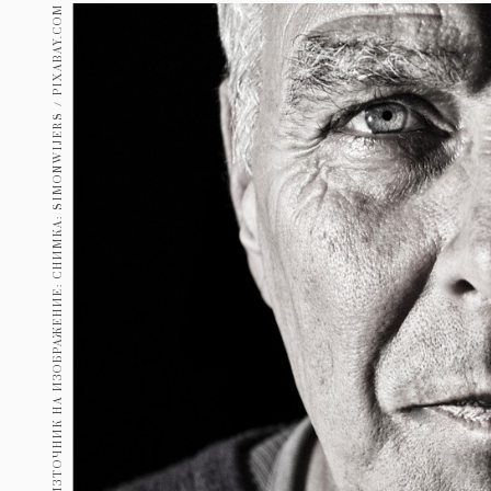
Гурме
ИЗТОЧНИК НА ИЗОБРАЖЕНИЕ: СНИМКА: SIMONWIJERS / PIXABAY.COM
237
Пътувай
389
Здраве
Gentlemen
382
1816
Wellness
ПОСЛЕДВАЙТЕ
НИ