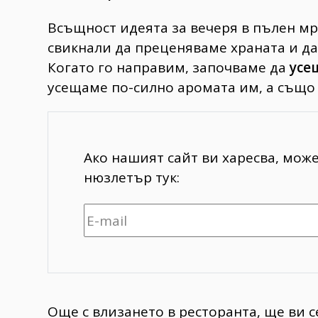
Всъщност идеята за вечеря в пълен мр
свикнали да преценяваме храната и да 
Когато го направим, започваме да
усе
усещаме по-силно аромата им, а също 
Ако нашият сайт ви харесва, мож
нюзлетър тук:
Още с влизането в ресторанта, ще ви с