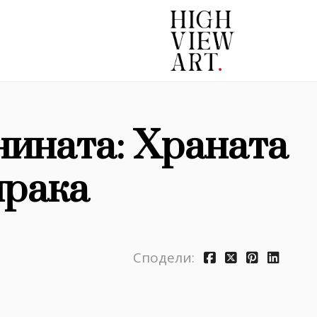
нината: Храната
мрака
Сподели: