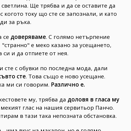
светлина. Ще трябва и да се оставите да
 с когото току що сте се запознали, и като
ди за ръка.
а се
доверяваме
. С голямо нетърпение
 "странно" е меко казано за усещането,
 си и да отпиете от нея.
и сте с обувки по последна мода, дали
къвто сте
. Това също е ново усещане.
ка ми си говорим.
Различно е.
естовете му, трябва да
доловя в гласа му
 мекият глас на нашия сервитьор Панчо.
тирам в тази така непозната обстановка.
.. има вкус на макарон, но е голямо,