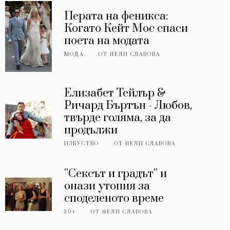
Перата на феникса:
Когато Кейт Мос спаси
поета на модата
МОДА
ОТ
НЕЛИ СЛАВОВА
Елизабет Тейлър &
Ричард Бъртън - Любов,
твърде голяма, за да
продължи
ИЗКУСТВО
ОТ
НЕЛИ СЛАВОВА
''Сексът и градът'' и
онази утопия за
споделеното време
30+
ОТ
НЕЛИ СЛАВОВА