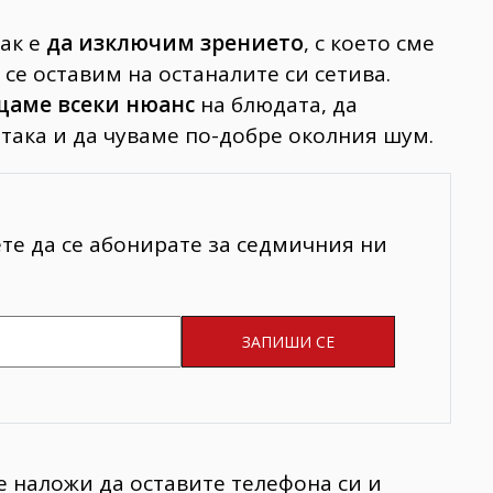
ак е
да изключим зрението
, с което сме
се оставим на останалите си сетива.
щаме всеки нюанс
на блюдата, да
така и да чуваме по-добре околния шум.
ете да се абонирате за седмичния ни
е наложи да оставите телефона си и