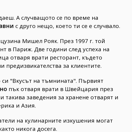
аеш. А случващото се по време на
равни
с друго нещо, което ти се е случвало.
цузина Мишел Рояк. През 1997 г. той
нт в Париж. Две години след успеха на
ица отваря врати ресторант, където
и предизвикателства за клиентите.
 си "Вкусът на тъмнината". Първият
мно
пък отваря врати в Швейцария през
ни такива заведения за хранене отварят и
ерика и Азия.
итатели на кулинарните изкушения могат
както никога досега.