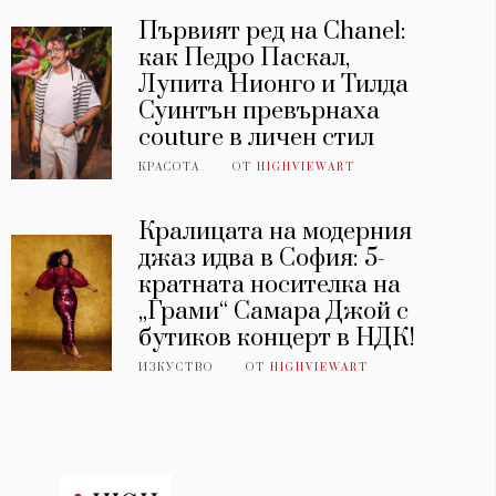
Първият ред на Chanel:
как Педро Паскал,
Лупита Нионго и Тилда
Суинтън превърнаха
couture в личен стил
КРАСОТА
ОТ
HIGHVIEWART
Кралицата на модерния
джаз идва в София: 5-
кратната носителка на
„Грами“ Самара Джой с
бутиков концерт в НДК!
ИЗКУСТВО
ОТ
HIGHVIEWART