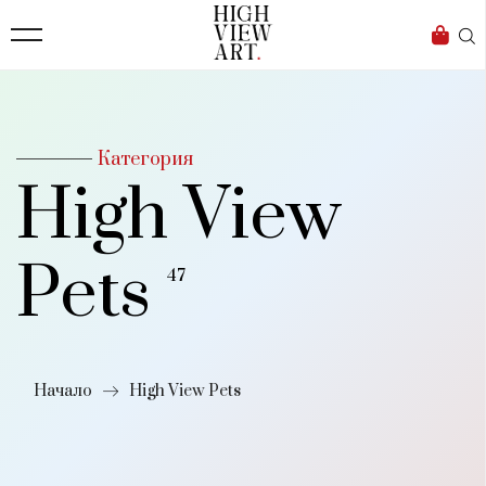
139
Бизнес
1633
Мода
16
Dialogue
Категория
High View
Изкуство
4340
Pets
Красота
47
777
Дизайн
Начало
High View Pets
1272
1188
Книги