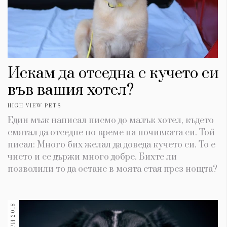
Искам да отседна с кучето си
във вашия хотел?
HIGH VIEW PETS
Един мъж написал писмо до малък хотел, където
смятал да отседне по време на почивката си. Той
писал: Много бих желал да доведа кучето си. То е
чисто и се държи много добре. Бихте ли
позволили то да остане в моята стая през нощта?