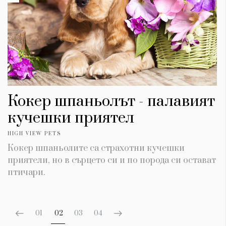
Кокер шпаньолът - палавият
кучешки приятел
HIGH VIEW PETS
Кокер шпаньолите са страхотни кучешки
приятели, но в сърцето си и по порода си остават
птичари.
01
02
03
04