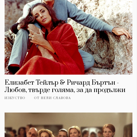
Елизабет Тейлър & Ричард Бъртън -
Любов, твърде голяма, за да продължи
ИЗКУСТВО
ОТ
НЕЛИ СЛАВОВА