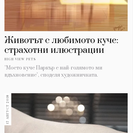
Животът с любимото куче:
страхотни илюстрации
HIGH VIEW PETS
"Моето куче Паркър е най-голямото ми
вдъхновение", споделя художничката.
17 АВГУСТ 2018