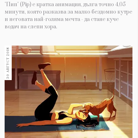
"Пип" (Pip) е кратка анимация, дълга точно 4,05
минути, която разказва за малко бездомно кутре
и неговата най-голяма мечта - да стане куче
водач на слепи хора.
30 АВГУСТ 2018