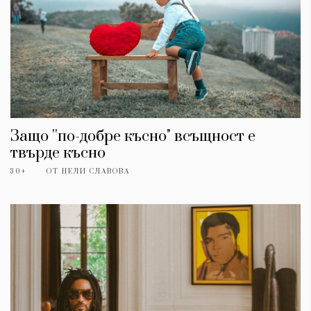
Защо ''по-добре късно" всъщност е
твърде късно
30+
ОТ
НЕЛИ СЛАВОВА