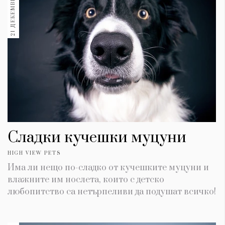
21 ДЕКЕМВРИ 2018
Сладки кучешки муцуни
HIGH VIEW PETS
Има ли нещо по-сладко от кучешките муцуни и
влажните им нослета, които с детско
любопитство са нетърпеливи да подушат всичко!