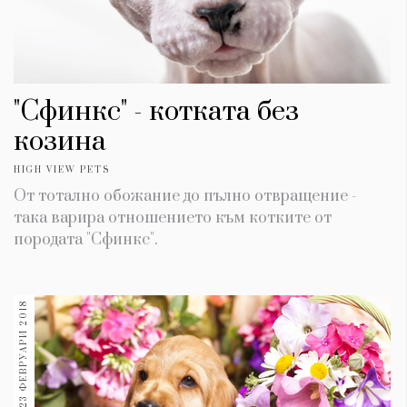
"Сфинкс" - котката без
козина
HIGH VIEW PETS
От тотално обожание до пълно отвращение -
така варира отношението към котките от
породата "Сфинкс".
23 ФЕВРУАРИ 2018