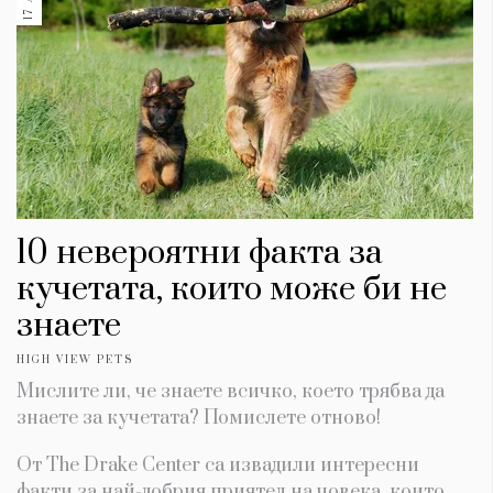
10 невероятни факта за
кучетата, които може би не
знаете
HIGH VIEW PETS
Мислите ли, че знаете всичко, което трябва да
знаете за кучетата? Помислете отново!
От Тhe Drake Center са извадили интересни
факти за най-добрия приятел на човека, които