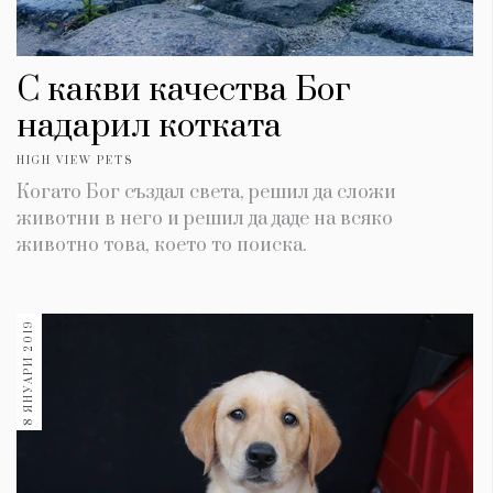
С какви качества Бог
надарил котката
HIGH VIEW PETS
Когато Бог създал света, решил да сложи
животни в него и решил да даде на всяко
животно това, което то поиска.
8 ЯНУАРИ 2019