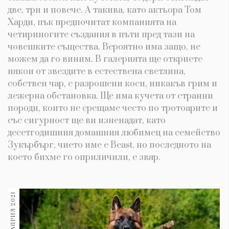
две, три и повече. А такива, като актьора Том
Харди, пък предпочитат компанията на
четириногите създания в пъти пред тази на
човешките същества. Вероятно има защо, не
можем да го виним. В галерията ще откриете
някои от звездите в естествена светлина,
собствен чар, с разрошени коси, никакъв грим и
лежерна обстановка. Ще има кучета от странни
породи, които не срещаме често по тротоарите и
със сигурност ще ви изненадат, като
десетгодишния домашния любимец на семейство
Зукърбърг, чието име е Beast, но последното на
което бихме го оприличили, е звяр.
17 АПРИЛ 2021