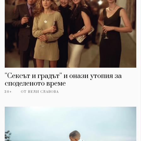
''Сексът и градът'' и онази утопия за
споделеното време
30+
ОТ
НЕЛИ СЛАВОВА