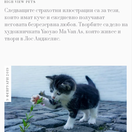
HIGH VIEW PETS
Следващите страхотни илюстрации са за тези,
които имат куче и ежедневно получават
неговата безрезервна любов. Творбите са дело на
художничката Yaoyao Ma Van As, която живее и
твори в Лос Анджелис.
9 ФЕВРУАРИ 2019