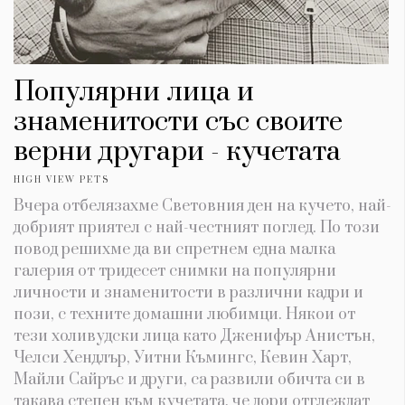
Популярни лица и
знаменитости със своите
верни другари - кучетата
HIGH VIEW PETS
Вчера отбелязахме Световния ден на кучето, най-
добрият приятел с най-честният поглед. По този
повод решихме да ви спретнем една малка
галерия от тридесет снимки на популярни
личности и знаменитости в различни кадри и
пози, с техните домашни любимци. Някои от
тези холивудски лица като Дженифър Анистън,
Челси Хендлър, Уитни Къмингс, Кевин Харт,
Майли Сайръс и други, са развили обичта си в
такава степен към кучетата, че дори отглеждат