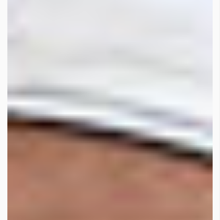
КАТЕГОРИИ
ЗА НАС
Wine&Dine
Условия за
Подкасти
ползване
Мода
За нас
Dialogue
Реклама
Изкуство
Политика за