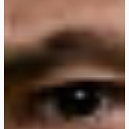
Красота
поверителност
Цветно
ModerenDom
Гурме
Пътувай
Wellness
СЛЕДВАЙТЕ НИ
Facebook
Instagram
Twitter
Pinterest
YouTube
Spotify
Soundcloud
Ако нашият сайт ви харесва, можете да се абонирате за
седмичния ни нюзлетър тук:
© 2026, HighViewArt | Всички права запазени