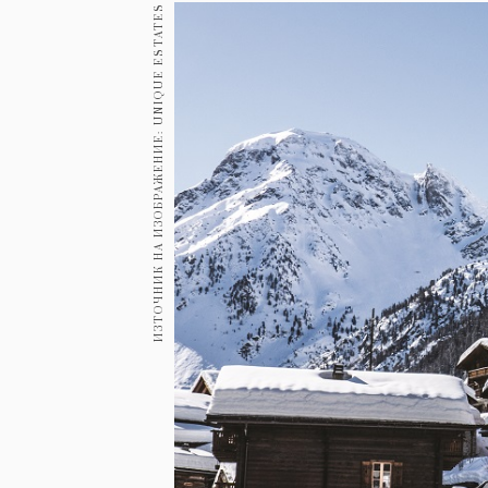
Гурме
ИЗТОЧНИК НА ИЗОБРАЖЕНИЕ: UNIQUE ESTATES
237
Пътувай
389
Здраве
Gentlemen
382
1817
Wellness
ПОСЛЕДВАЙТЕ
НИ