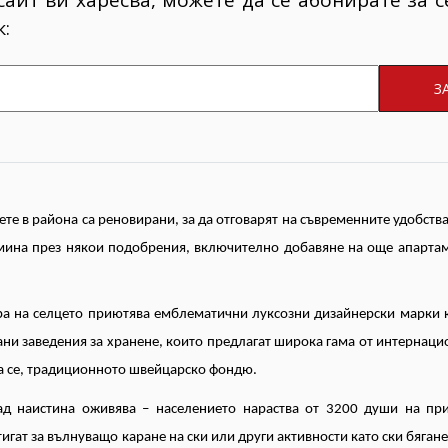
:
те в района са реновирани, за да отговарят на съвременните удобства
мина през някои подобрения, включително добавяне на още апартам
а на селцето приютява емблематични луксозни дизайнерски марки ка
скани заведения за хранене, които предлагат широка гама от интернац
ра се, традиционното швейцарско фондю.
ад наистина оживява – населението нараства от 3200 души на пр
гат за вълнуващо каране на ски или други активности като ски бягане