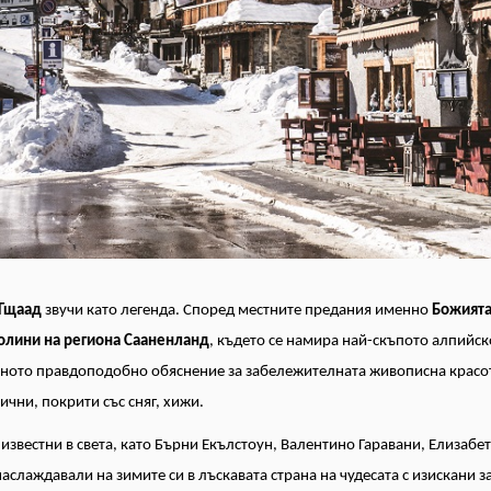
Гщаад
звучи като легенда. Според местните предания именно
Божията
олини на региона Сааненланд
, където се намира най-скъпото алпийск
еното правдоподобно обяснение за забележителната живописна красо
чни, покрити със сняг, хижи.
известни в света, като Бърни Екълстоун, Валентино Гаравани, Елизабе
наслаждавали на зимите си в лъскавата страна на чудесата с изискани з