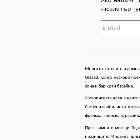
нюзлетър тук
Много от хотелите и домове
Gstaad, който наскоро пре
зона и бар край басейна.
Живописната алея в център
Cartier и изобилие от изи
френска, японска и, разби
През зимните месеци Гща
празниците. Мнозина присти