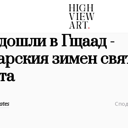
дошли в Гщаад -
рския зимен свя
та
ates
Спод