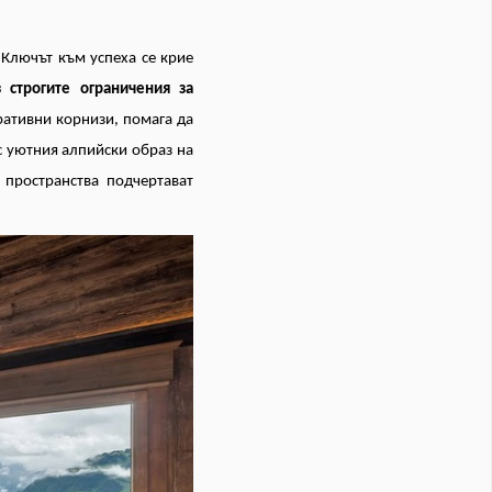
 Ключът към успеха се крие
з строгите ограничения за
ративни корнизи, помага да
 с уютния алпийски образ на
 пространства подчертават