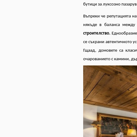
бутици за луксозно пазарув
Въпреки че репутацията на
някъде в баланса между
строителство.
Еднообразие
се съхрани автентичното ус
Гщаад, домовете са класи
очарованието с камини, дъ