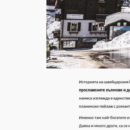
Историята на швейцарския
прославените хълмове и д
намеса изглежда е единств
планински пейзаж с романти
Именно там най-богатите и 
Даяна и много други, са се 