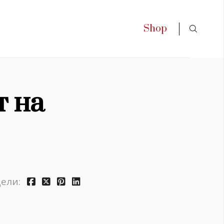
Shop
т на
ели: