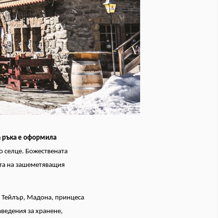
 ръка е оформила
о селце. Божествената
та на зашеметяващия
т Тейлър, Мадона, принцеса
аведения за хранене,