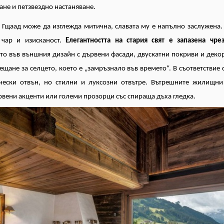
ане и петзвездно настаняване.
 Гщаад може да изглежда митична, славата му е напълно заслужена.
 чар и изисканост.
Елегантността на стария свят е запазена чре
то във външния дизайн с дървени фасади, двускатни покриви и деко
ещане за селцето, което е „замръзнало във времето“. В съответствие
чески отвън, но стилни и луксозни отвътре. Вътрешните жилищни
рвени акценти или големи прозорци със спираща дъха гледка.