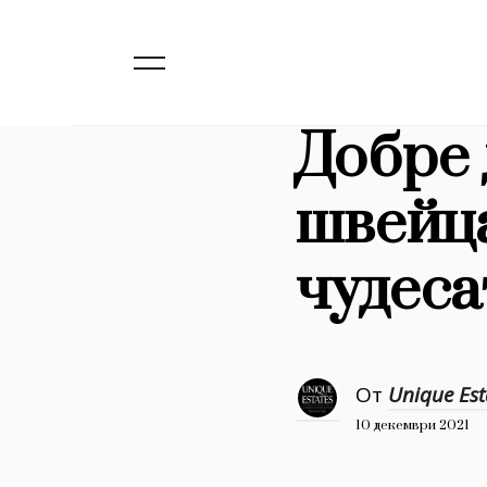
139
Бизнес
1633
Мода
16
Добре 
Dialogue
Изкуство
швейца
4340
чудеса
777
Красота
1272
Дизайн
1188
Книги
От
Unique Est
1970
10 декември 2021
30+
1710