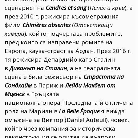
сценарист на
Cendres et sang
(
Пепел и кръв
), а
през 2010 г. режисира късометражния
филм
Chimères absentes
(
Отсъстващи
химери
), който подчертава проблемите,
пред които са изправени ромите на
Европа, кауза-страст за Ардан. През 2016 г.
тя режисира Депардийо като Сталин
в
Диванът на Сталин
, а на театралната
сцена е била режисьор на
Страстта на
Сондхайм
в Париж и
Лейди Макбет
от
Мценск
в Гръцката
национална опера. Последната ѝ отличена
роля на Мариан в
La Belle Époque
я вижда
омъжена за Виктор (Daniel Auteuil), човек,
който чрез компания за историческа
реконструкция се опитва да възроди