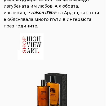
изгубената им любов. А любовта,
изглежда, е
raison d'être
на Ардан, както тя
е обяснявала много пъти в интервюта
през годините.