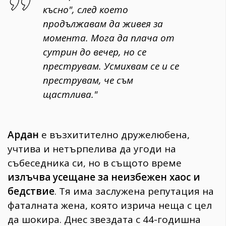
късно", след което
продължавам да живея за
момента. Мога да плача от
сутрин до вечер, но се
преструвам. Усмихвам се и се
преструвам, че съм
щастлива."
Ардан
е възхитително дружелюбена,
учтива и нетърпелива да угоди на
събеседника си, но в същото време
излъчва усещане за неизбежен хаос и
бедствие
. Тя има заслужена репутация на
фаталната жена, която изрича неща с цел
да шокира. Днес звездата с 44-годишна