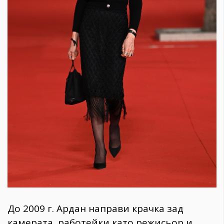
До 2009 г. Ардан направи крачка зад
камерата, работейки като режисьор и