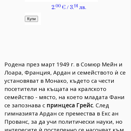
Родена през март 1949 г. в Сомюр Мейн и
Лоара, Франция, Ардан и семейството ѝ се
установяват в Монако, където са чести
посетители на къщата на кралското
семейство - място, на което младата Фани
се запознава с
принцеса Грейс
. След
гимназията Ардан се премества в Екс ан
Прованс, за да учи политически науки, но
интересите ѝ постепенно се насочват към