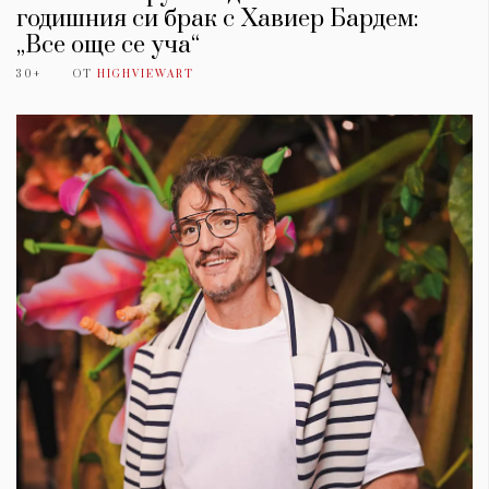
годишния си брак с Хавиер Бардем:
„Все още се уча“
30+
ОТ
HIGHVIEWART