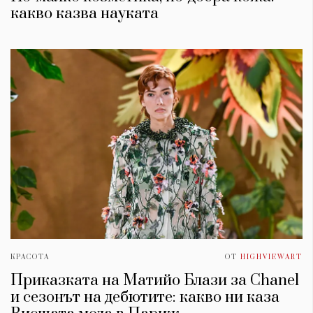
какво казва науката
КРАСОТА
ОТ
HIGHVIEWART
Приказката на Матийо Блази за Chanel
и сезонът на дебютите: какво ни каза