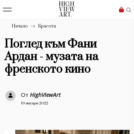
138
Бизнес
1633
Мода
Начало
Красота
16
Dialogue
Поглед към Фани
Изкуство
Ардан - музата на
4338
френското кино
Красота
777
От
HighViewArt
Дизайн
19 януари 2022
1272
1188
Книги