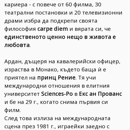
кариера - с повече от 60 филма, 30
театрални постановки и 20 телевизионни
драми избра да подкрепи своята
философия
carpe diem
и вярата си, че
единственото ценно нещо в живота е
любовта
.
Ардан, дъщеря на кавалерийски офицер,
израства в Монако, където баща ѝ е
приятел на
принц Рение
. Тя учи
международни отношения в елитния
университет
Sciences-Po
в
Екс ан Прованс
и бе на 29 г., когато снима първия си
филм.
След това излиза на международната
сцена през 1981 г., играейки заедно с