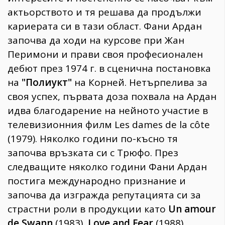
актьорството и тя решава да продължи
кариерата си в тази област. Фани Ардан
започва да ходи на курсове при Жан
Перимони и прави своя професионален
дебют през 1974 г. в сценична постановка
на
"Полиукт"
на Корней. Нетърпелива за
своя успех, първата доза похвала на Ардан
идва благодарение на нейното участие в
телевизионния филм Les dames de la côte
(1979). Няколко години по-късно тя
започва връзката си с Трюфо. През
следващите няколко години Фани Ардан
постига международно признание и
започва да изгражда репутацията си за
страстни роли в продукции като
Un amour
de Swann
(1983),
Love and Fear
(1988),