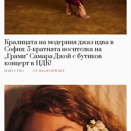
Кралицата на модерния джаз идва в
София: 5-кратната носителка на
„Грами“ Самара Джой с бутиков
концерт в НДК!
ИЗКУСТВО
ОТ
HIGHVIEWART