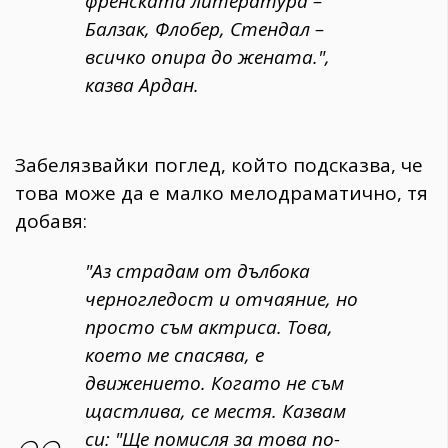
френската литература – ​​
Балзак, Флобер, Стендал –
всичко опира до жената.",
казва Ардан.
Забелязвайки поглед, който подсказва, че
това може да е малко мелодраматично, тя
добавя:
"Аз страдам от дълбока
черногледост и отчаяние, но
просто съм актриса. Това,
което ме спасява, е
движението. Когато не съм
щастлива, се местя. Казвам
си: "Ще помисля за това по-