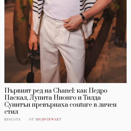
Първият ред на Chanel: как Педро
Паскал, Лупита Нионго и Тилда
Суинтън превърнаха couture в личен
стил
КРАСОТА
ОТ
HIGHVIEWART