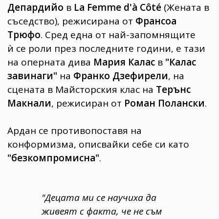
Депардийо
в
La Femme d'à Côté
(Жената в
съседство), режисирана от
Франсоа
Трюфо
. Сред една от най-запомнящите
ѝ се роли през последните години, е тази
на оперната дива
Мария Калас
в
"Калас
завинаги"
на
Франко Дзефирели
, на
сцената в Майсторския клас на
Терънс
Макнали
, режисиран от
Роман Полански
.
Ардан се противопоставя на
конформизма, описвайки себе си като
"безкомпромисна"
.
"Децата ми се научиха да
живеят с факта, че не съм