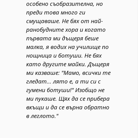
особено съобразителна, но
преди това много ги
смущаваше. Не бях от най-
ранобудните хора и когато
първата ми дъщеря беше
малка, я водих на училище по
нощница и ботуши. Не бях
като другите майки. Дъщеря
ми казваше: "Мамо, всички те
гледат... лято е, а ти си с
гумени ботуши!" Изобщо не
ми пукаше. Щях да се прибера
вкъщи и да се върна обратно
в леглото."