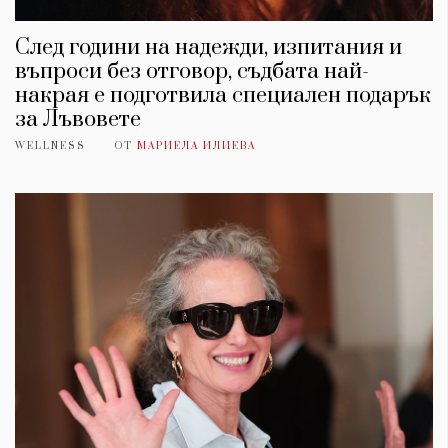
След години на надежди, изпитания и
въпроси без отговор, съдбата най-
накрая е подготвила специален подарък
за Лъвовете
WELLNESS
ОТ
МАРИЕЛА ИЛИЕВА
КАТЕГОРИИ
ЗА НАС
Wine&Dine
Условия за
Подкасти
ползване
Мода
За нас
Dialogue
Реклама
Изкуство
Политика за