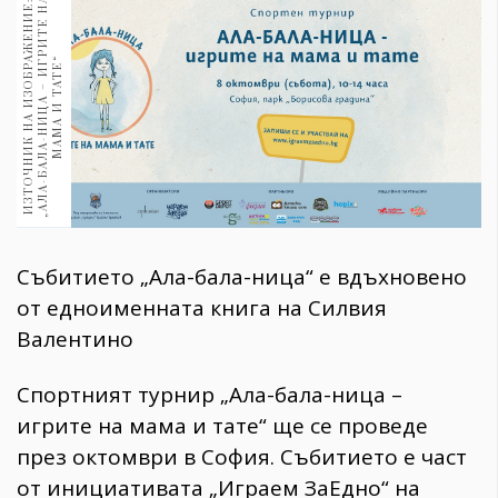
А
И
З
Т
О
Ч
Н
И
К
Н
А
И
З
О
Б
Р
Ж
Е
Н
И
Е
:
„
А
Л
А
-
Б
А
Л
А
-
Н
И
Ц
А
–
И
Г
Р
И
Т
Е
Н
М
А
М
А
И
Т
А
Т
Е
1970
30+
1710
А
“
Гурме
Пътувай
237
389
Здраве
Gentlemen
Събитието „Ала-бала-ница“ е вдъхновено
382
от едноименната книга на Силвия
Валентино
Wellness
Спортният турнир „Ала-бала-ница –
1817
игрите на мама и тате“ ще се проведе
през октомври в София. Събитието е част
ПОСЛЕДВАЙТЕ
от инициативата „Играем ЗаЕдно“ на
НИ