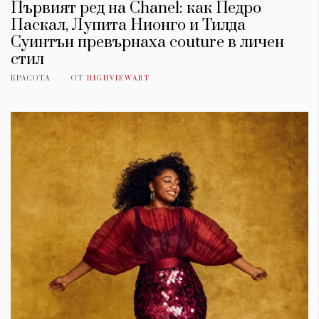
Първият ред на Chanel: как Педро
Паскал, Лупита Нионго и Тилда
Суинтън превърнаха couture в личен
стил
КРАСОТА
ОТ
HIGHVIEWART