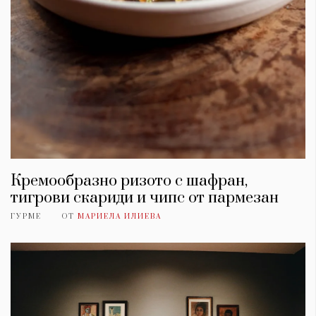
Кремообразно ризото с шафран,
тигрови скариди и чипс от пармезан
ГУРМЕ
ОТ
МАРИЕЛА ИЛИЕВА