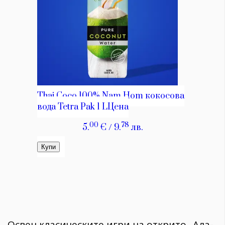
Освен класическите игри на открито „Ала-