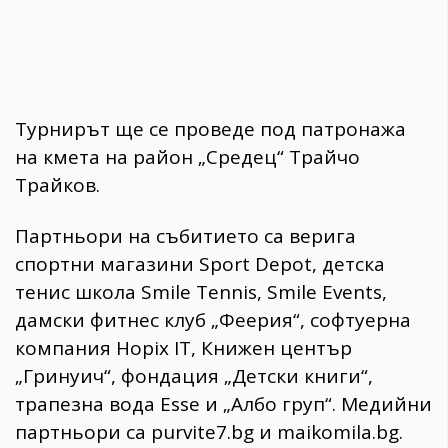
Турнирът ще се проведе под патронажа
на кмета на район „Средец“ Трайчо
Трайков.
Партньори на събитието са верига
спортни магазини Sport Depot, детска
тенис школа Smile Tennis, Smile Events,
дамски фитнес клуб „Феерия“, софтуерна
компания Hopix IT, Книжен център
„Гринуич“, фондация „Детски книги“,
трапезна вода Esse и „Албо груп“. Медийни
партньори са purvite7.bg и maikomila.bg.