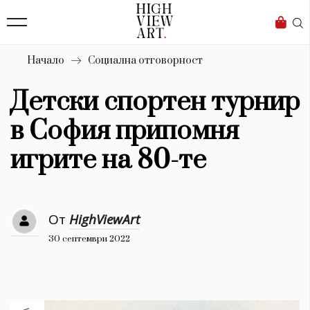
139
Бизнес
1633
Мода
Начало
Социална отговорност
16
Dialogue
Детски спортен турнир
Изкуство
в София припомня
4340
игрите на 80-те
Красота
777
От
HighViewArt
Дизайн
30 септември 2022
1272
1188
Книги