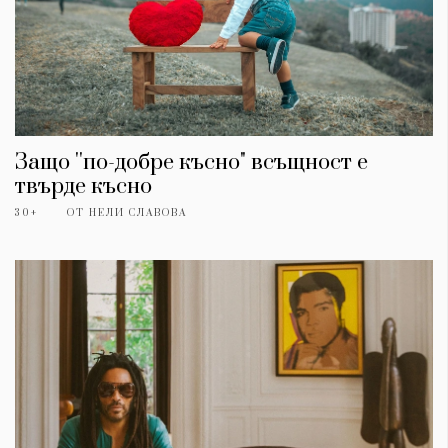
Защо ''по-добре късно" всъщност е
твърде късно
30+
ОТ
НЕЛИ СЛАВОВА
КАТЕГОРИИ
ЗА НАС
Wine&Dine
Условия за
Подкасти
ползване
Мода
За нас
Dialogue
Реклама
Изкуство
Политика за