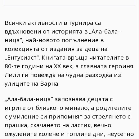
Всички активности в турнира са
вдъхновени от историята в „Ала-бала-
ница“, най-новото попълнение в
колекцията от издания за деца на
„Ентусиаст“. Книгата връща читателите в
80-те години на ХХ век, а главната героиня
Лили ги повежда на чудна разходка из
улиците на Варна.
„Ала-бала-ница“ запознава децата с
игрите от близкото минало, а родителите
с умиление си припомнят за стрелянето с
прашка, скачането на ластик, вечно
ожулените колене и топлите дни, неусетно