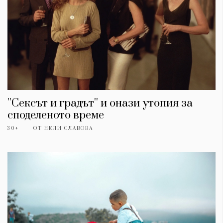
''Сексът и градът'' и онази утопия за
споделеното време
30+
ОТ
НЕЛИ СЛАВОВА