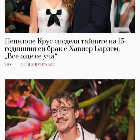
Пенелопе Крус споделя тайните на 15-
годишния си брак с Хавиер Бардем:
„Все още се уча“
30+
ОТ
HIGHVIEWART