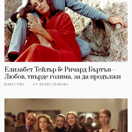
Елизабет Тейлър & Ричард Бъртън -
Любов, твърде голяма, за да продължи
ИЗКУСТВО
ОТ
НЕЛИ СЛАВОВА