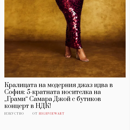
Кралицата на модерния джаз идва в
София: 5-кратната носителка на
„Грами“ Самара Джой с бутиков
концерт в НДК!
ИЗКУСТВО
ОТ
HIGHVIEWART