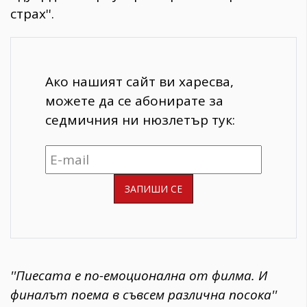
страх''.
Ако нашият сайт ви харесва,
можете да се абонирате за
седмичния ни нюзлетър тук:
''Пиесата е по-емоционална от филма. И
финалът поема в съвсем различна посока''