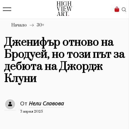
139
Бизнес
1633
Мода
Начало
30+
16
Dialogue
Дженифър отново на
Изкуство
Бродуей, но този път за
4340
дебюта на Джордж
Красота
Клуни
777
Дизайн
От
Нели Славова
1272
7 април 2025
1188
Книги