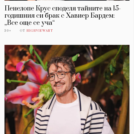
Пенелопе Крус споделя тайните на 15-
годишния си брак с Хавиер Бардем:
„Все още се уча“
30+
ОТ
HIGHVIEWART