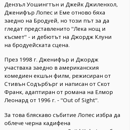
Дензъл Уошингтън и Джейк Джиленхол,
Дженифър Лопес и Еме отново бяха
заедно на Бродуей, но този път за да
гледат представленито ''Лека нощ и
късмет'' - и дебютът на Джордж Клуни
на бродуейската сцена.
През 1998 г. Дженифър и Джордж
участваха заедно в американския
комедиен екшън филм, режисиран от
Стивън Содърбърг и написан от Скот
Франк, адаптиран от романа на Елмор
Леонард от 1996 г. - ''Out of Sight''.
За това бляскаво събитие Лопес избра да
облече черна кадифена