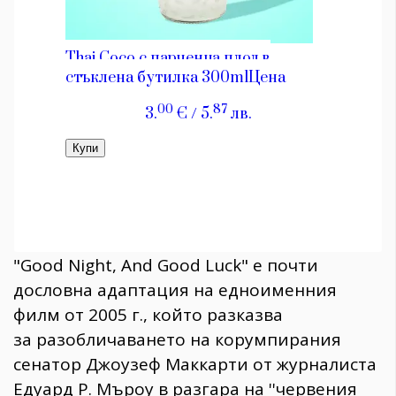
"Good Night, And Good Luck" е почти
дословна адаптация на едноименния
филм от 2005 г., който разказва
за разобличаването на корумпирания
сенатор Джоузеф Маккарти от журналиста
Едуард Р. Мъроу в разгара на ''червения