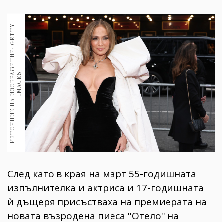
1970
30+
И
З
Т
О
Ч
Н
И
К
Н
А
И
З
О
Б
Р
Ж
Е
Н
И
Е
:
G
E
T
T
Y
I
M
A
G
E
1710
Гурме
Пътувай
237
А
S
389
Здраве
Gentlemen
382
Wellness
След като в края на март 55-годишната
1817
изпълнителка и актриса и 17-годишната
ѝ дъщеря присъстваха на премиерата на
ПОСЛЕДВАЙТЕ
новата възродена пиеса ''Отело'' на
НИ