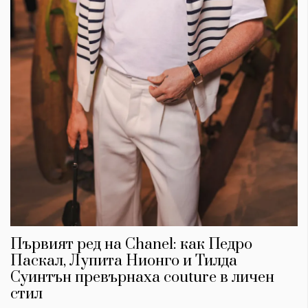
Първият ред на Chanel: как Педро
Паскал, Лупита Нионго и Тилда
Суинтън превърнаха couture в личен
стил