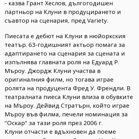
- казва Грант Хеслов, дългогодишен
партньор на Клуни в продуцирането и
съавтор на сценария, пред Variety.
Пиесата е дебют на Клуни в нюйоркския
театър. 63-годишният актьор помага за
адаптирането на сценария за сцената и
изпълнява главната роля на Едуард Р.
Мъроу. Джордж Клуни участва в
оригиналния филм, но тогава играе
ролята на продуцента Фред У. Френдли. В
театралната пиеса Клуни влиза в обувките
на Мъроу. Дейвид Стратърн, който играе
Мъроу във филма, печели номинация за
''Оскар'' за тази роля през 2006 г.
Клуни отчасти е вдъхновен да поеме