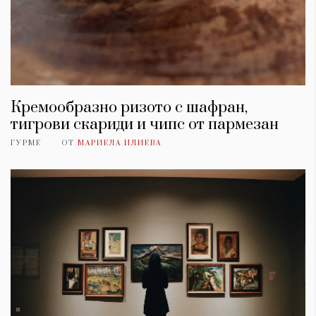
Кремообразно ризото с шафран,
тигрови скариди и чипс от пармезан
ГУРМЕ
ОТ
МАРИЕЛА ИЛИЕВА