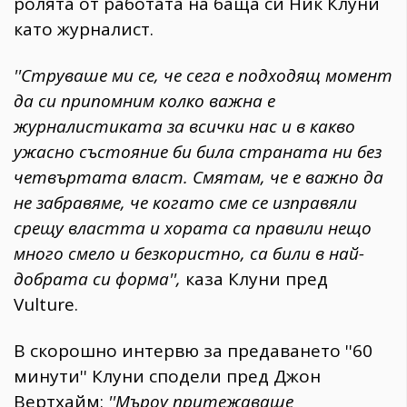
ролята от работата на баща си Ник Клуни
като журналист.
''Струваше ми се, че сега е подходящ момент
да си припомним колко важна е
журналистиката за всички нас и в какво
ужасно състояние би била страната ни без
четвъртата власт. Смятам, че е важно да
не забравяме, че когато сме се изправяли
срещу властта и хората са правили нещо
много смело и безкористно, са били в най-
добрата си форма'',
каза Клуни пред
Vulture.
В скорошно интервю за предаването ''60
минути'' Клуни сподели пред Джон
Вертхайм:
''Мъроу притежаваше