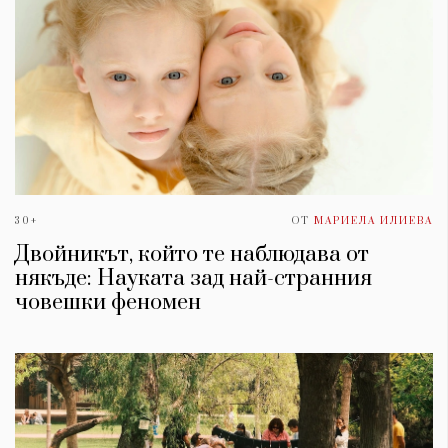
30+
ОТ
МАРИЕЛА ИЛИЕВА
Двойникът, който те наблюдава от
някъде: Науката зад най-странния
човешки феномен