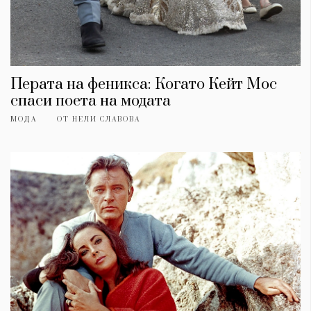
Перата на феникса: Когато Кейт Мос
спаси поета на модата
МОДА
ОТ
НЕЛИ СЛАВОВА
КАТЕГОРИИ
ЗА НАС
Wine&Dine
Условия за
Подкасти
ползване
Мода
За нас
Dialogue
Реклама
Изкуство
Политика за