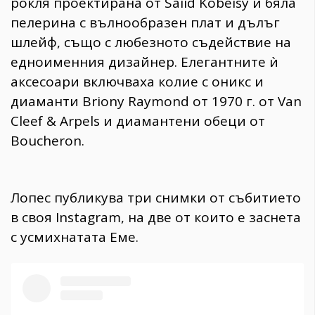
рокля проектирана от Saiid Kobeisy и бяла
пелерина с вълнообразен плат и дълъг
шлейф, също с любезното съдействие на
едноименния дизайнер. Елегантните ѝ
аксесоари включваха колие с оникс и
диаманти Briony Raymond от 1970 г. от Van
Cleef & Arpels и диамантени обеци от
Boucheron.
Лопес публикува три снимки от събитието
в своя Instagram, на две от които е заснета
с усмихнатата Еме.