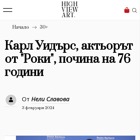
139
Бизнес
1633
Мода
Начало
30+
16
Dialogue
Карл Уидърс, актьорът
Изкуство
от "Роки", почина на 76
4340
години
Красота
777
От
Нели Славова
Дизайн
3 февруари 2024
1272
1188
Книги