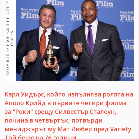
1970
И
З
Т
О
Ч
Н
И
К
Н
А
И
З
О
Б
Р
Ж
Е
Н
И
Е
:
G
E
T
T
Y
I
M
A
G
E
30+
1710
Гурме
А
S
Пътувай
237
389
Здраве
Gentlemen
382
Карл Уидърс, който изпълнява ролята на
Wellness
Аполо Крийд в първите четири филма
1817
за "Роки" срещу Силвестър Сталоун,
почина в четвъртък, потвърди
мениджърът му Мат Любер пред Variety.
ПОСЛЕДВАЙТЕ
НИ
Той беше на 76 години.