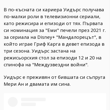
В по-късната си кариера Уидърс получава
по-малки роли в телевизионни сериали,
като режисира и епизоди от тях. Първата
си номинация за "Еми" печели през 2021 г.
за сериала на Disney+ "Мандалорецът", в
който играе Гриф Карга в девет епизода в
три сезона. Уидърс застана на
режисьорския стол за епизоди 12 и 20 на
спинофа на "Междузвездни войни".
Уидърс е преживян от бившата си съпруга
Мери Ан и двамата им сина.