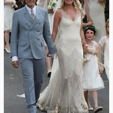
КАТЕГОРИИ
ЗА НАС
Wine&Dine
Условия за
Подкасти
ползване
Мода
За нас
Dialogue
Реклама
Изкуство
Политика за