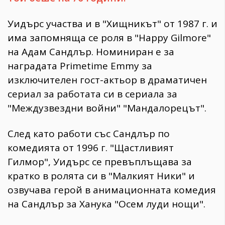
Уидърс участва и в "Хищникът" от 1987 г. и
има запомняща се роля в "Happy Gilmore"
на Адам Сандлър. Номиниран е за
наградата Primetime Emmy за
изключителен гост-актьор в драматичен
сериал за работата си в сериала за
"Междузвездни войни" "Мандалорецът".
След като работи със Сандлър по
комедията от 1996 г. "Щастливият
Гилмор", Уидърс се превъплъщава за
кратко в ролята си в "Малкият Ники" и
озвучава герой в анимационната комедия
на Сандлър за Ханука "Осем луди нощи".