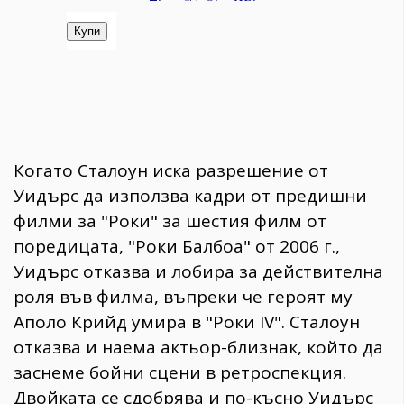
Когато Сталоун иска разрешение от
Уидърс да използва кадри от предишни
филми за "Роки" за шестия филм от
поредицата, "Роки Балбоа" от 2006 г.,
Уидърс отказва и лобира за действителна
роля във филма, въпреки че героят му
Аполо Крийд умира в "Роки IV". Сталоун
отказва и наема актьор-близнак, който да
заснеме бойни сцени в ретроспекция.
Двойката се сдобрява и по-късно Уидърс