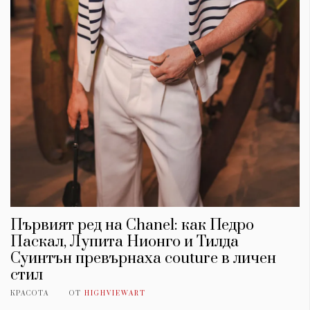
Първият ред на Chanel: как Педро
Паскал, Лупита Нионго и Тилда
Суинтън превърнаха couture в личен
стил
КРАСОТА
ОТ
HIGHVIEWART