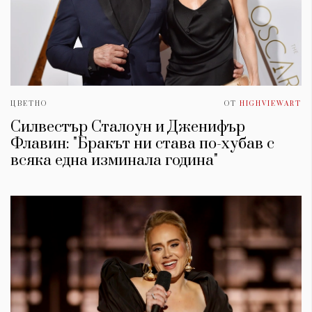
ЦВЕТНО
ОТ
HIGHVIEWART
Силвестър Сталоун и Дженифър
Флавин: "Бракът ни става по-хубав с
всяка една изминала година"