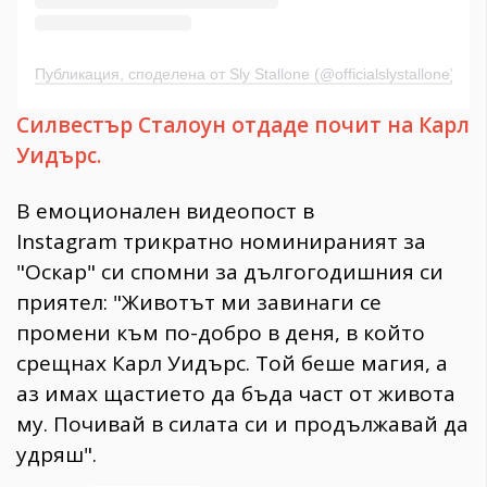
Публикация, споделена от Sly Stallone (@officialslystallone)
Силвестър Сталоун отдаде почит на Карл
Уидърс.
В емоционален видеопост в
Instagram трикратно номинираният за
"Оскар" си спомни за дългогодишния си
приятел: "Животът ми завинаги се
промени към по-добро в деня, в който
срещнах Карл Уидърс. Той беше магия, а
аз имах щастието да бъда част от живота
му. Почивай в силата си и продължавай да
удряш".