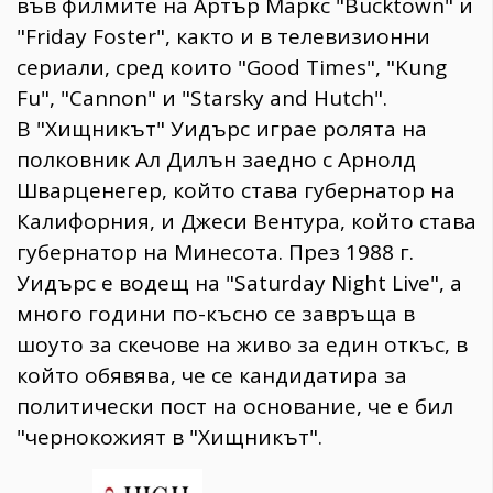
във филмите на Артър Маркс "Bucktown" и
"Friday Foster", както и в телевизионни
сериали, сред които "Good Times", "Kung
Fu", "Cannon" и "Starsky and Hutch".
В "Хищникът" Уидърс играе ролята на
полковник Ал Дилън заедно с Арнолд
Шварценегер, който става губернатор на
Калифорния, и Джеси Вентура, който става
губернатор на Минесота. През 1988 г.
Уидърс е водещ на "Saturday Night Live", а
много години по-късно се завръща в
шоуто за скечове на живо за един откъс, в
който обявява, че се кандидатира за
политически пост на основание, че е бил
"чернокожият в "Хищникът".