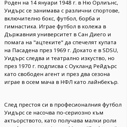
Роден на 14 януари 1948 г. в Ню Орлиънс,
Уидърс се занимава с различни спортове,
включително бокс, футбол, борба и
гимнастика. Играе футбол в колежа в
Държавния университет в Сан Диего и
помага на "ацтеките" да спечелят купата
на Пасадена през 1969 г. Докато е в SDSU,
Уидърс следва и театрално изкуство, но
през 1970 г. подписва с Оукланд Рейдърс
като свободен агент и през два сезона
играе в осем мача в НФЛ като лайнбекър.
След престоя си в професионалния футбол
Уидърс се насочва по-сериозно към
актьорството, като получава малки роли