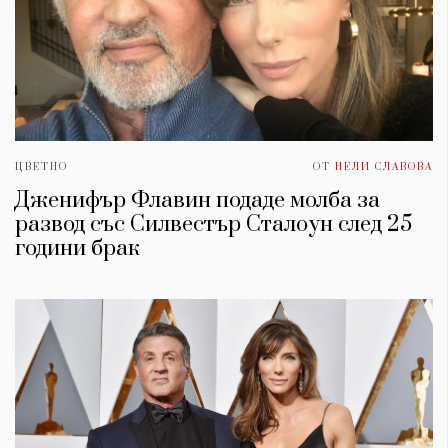
ЦВЕТНО
ОТ
НЕЛИ СЛАВОВА
Дженифър Флавин подаде молба за
развод със Силвестър Сталоун след 25
години брак