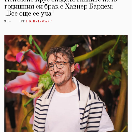
годишния си брак с Хавиер Бардем:
„Все още се уча“
30+
ОТ
HIGHVIEWART