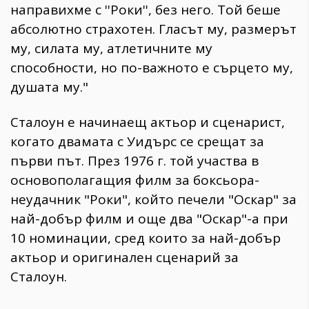
направихме с ''Роки'', без него. Той беше
абсолютно страхотен. Гласът му, размерът
му, силата му, атлетичните му
способности, но по-важното е сърцето му,
душата му."
Сталоун е начинаещ актьор и сценарист,
когато двамата с Уидърс се срещат за
първи път. През 1976 г. той участва в
основополагащия филм за боксьора-
неудачник "Роки", който печели "Оскар" за
най-добър филм и още два "Оскар"-а при
10 номинации, сред които за най-добър
актьор и оригинален сценарий за
Сталоун.