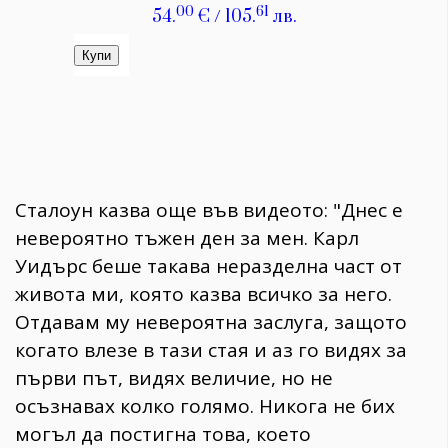
Сталоун казва още във видеото: "Днес е
невероятно тъжен ден за мен. Карл
Уидърс беше такава неразделна част от
живота ми, която казва всичко за него.
Отдавам му невероятна заслуга, защото
когато влезе в тази стая и аз го видях за
първи път, видях величие, но не
осъзнавах колко голямо. Никога не бих
могъл да постигна това, което