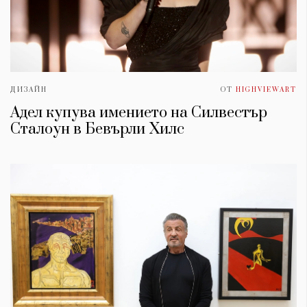
ДИЗАЙН
ОТ
HIGHVIEWART
Адел купува имението на Силвестър
Сталоун в Бевърли Хилс