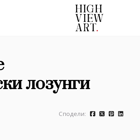
е
ки лозунги
Сподели: