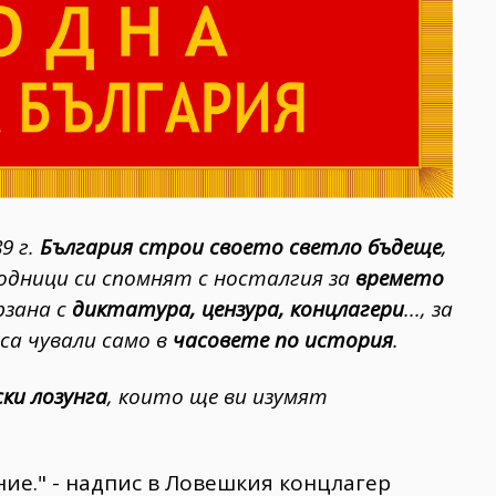
9 г.
България строи своето светло бъдеще
,
родници си спомнят с носталгия за
времето
ързана с
диктатура, цензура, концлагери
..., за
са чували само в
часовете по история
.
ки лозунга
, които ще ви изумят
ние." - надпис в Ловешкия концлагер