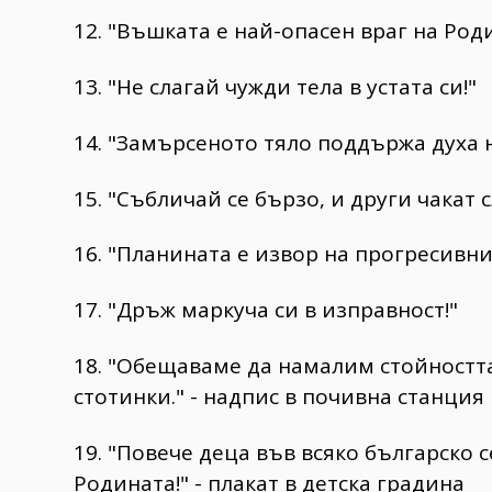
12. "Въшката е най-опасен враг на Род
13. "Не слагай чужди тела в устата си!"
14. "Замърсеното тяло поддържа духа н
15. "Събличай се бързо, и други чакат с
16. "Планината е извор на прогресивни
17. "Дръж маркуча си в изправност!"
18. "Обещаваме да намалим стойността
стотинки." - надпис в почивна станция
19. "Повече деца във всяко българско 
Родината!" - плакат в детска градина