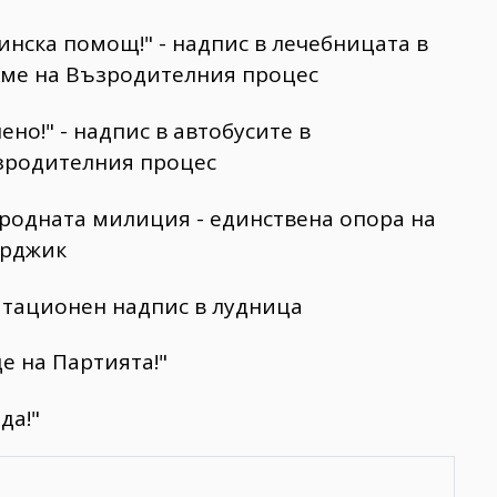
цинска помощ!" - надпис в лечебницата в
еме на Възродителния процес
ено!" - надпис в автобусите в
зродителния процес
Народната милиция - единствена опора на
арджик
агитационен надпис в лудница
е на Партията!"
да!"