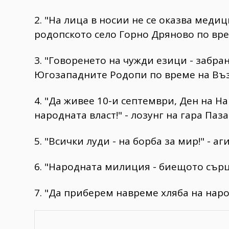
2. "На лица в носии не се оказва меди
родопското село Горно Дряново по вр
3. "Говоренето на чужди езици - забран
Югозападните Родопи по време на Въ
4. "Да живее 10-и септември, Ден на 
народната власт!" - лозунг на гара Паз
5. "Всички луди - на борба за мир!" - 
6. "Народната милиция - биещото сърц
7. "Да приберем навреме хляба на наро