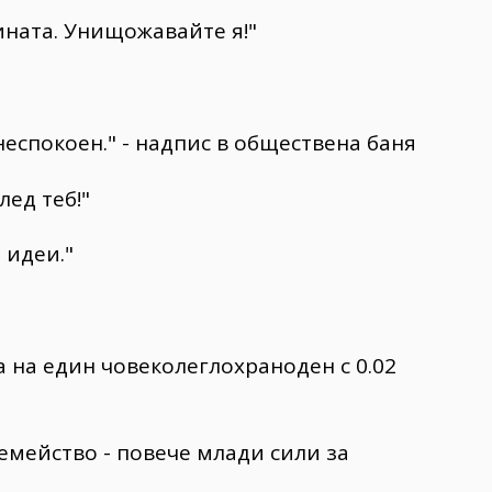
ината. Унищожавайте я!"
еспокоен." - надпис в обществена баня
лед теб!"
 идеи."
 на един човеколеглохраноден с 0.02
семейство - повече млади сили за