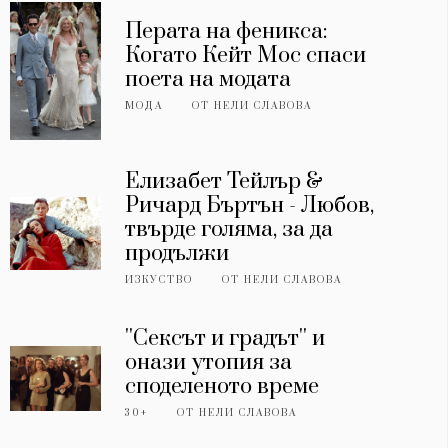
Перата на феникса:
Когато Кейт Мос спаси
поета на модата
МОДА
ОТ
НЕЛИ СЛАВОВА
Елизабет Тейлър &
Ричард Бъртън - Любов,
твърде голяма, за да
продължи
ИЗКУСТВО
ОТ
НЕЛИ СЛАВОВА
''Сексът и градът'' и
онази утопия за
споделеното време
30+
ОТ
НЕЛИ СЛАВОВА