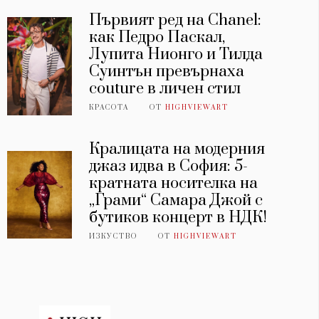
Първият ред на Chanel:
как Педро Паскал,
Лупита Нионго и Тилда
Суинтън превърнаха
couture в личен стил
КРАСОТА
ОТ
HIGHVIEWART
Кралицата на модерния
джаз идва в София: 5-
кратната носителка на
„Грами“ Самара Джой с
бутиков концерт в НДК!
ИЗКУСТВО
ОТ
HIGHVIEWART