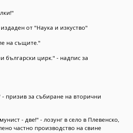
лки!"
, издаден от "Наука и изкуство"
ле на същите."
ни български цирк." - надпис за
!" - призив за събиране на вторични
мунист - две!" - лозунг в село в Плевенско,
лено частно производство на свине