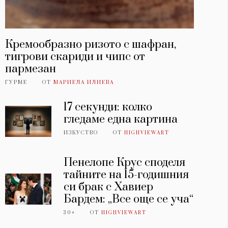
Кремообразно ризото с шафран,
тигрови скариди и чипс от
пармезан
ГУРМЕ
ОТ
МАРИЕЛА ИЛИЕВА
17 секунди: колко
гледаме една картина
ИЗКУСТВО
ОТ
HIGHVIEWART
Пенелопе Крус споделя
тайните на 15-годишния
си брак с Хавиер
Бардем: „Все още се уча“
30+
ОТ
HIGHVIEWART