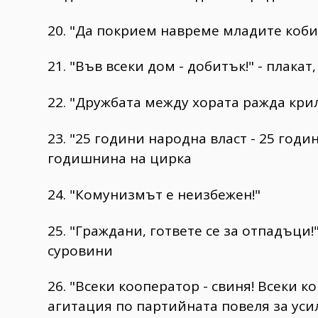
20. "Да покрием навреме младите коби
21. "Във всеки дом - добитък!" - плакат
22. "Дружбата между хората ражда кри
23. "25 години народна власт - 25 годи
годишнина на цирка
24. "Комунизмът е неизбежен!"
25. "Граждани, гответе се за отпадъци
суровини
26. "Всеки кооператор - свиня! Всеки ко
агитация по партийната повеля за уси