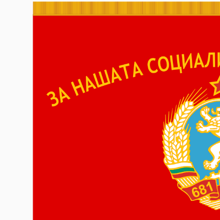
Гурме
237
Пътувай
389
Здраве
Gentlemen
382
1817
Wellness
ПОСЛЕДВАЙТЕ
НИ