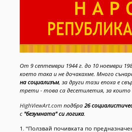
От 9 септември 1944 г. до 10 ноември 198
което така и не дочакахме. Много съна
на социализъм
, за други тази епоха е св
трети - това са десетилетия, за които 
HighViewArt.com
подбра
26 социалистичес
с
"безумната" си логика
.
1. "Ползвай почивката по предназначе