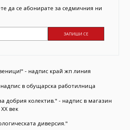
ете да се абонирате за седмичния ни
твеници!" - надпис край жп линия
 - надпис в обущарска работилница
за добрия колектив." - надпис в магазин
 XX век
ологическата диверсия."