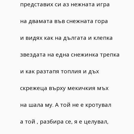
представих си аз нежната игра
на двамата във снежната гора
и видях как на дългата и клепка
звездата на една снежинка трепка
и как разтапя топлия и дъх
скрежеца върху мекичкия мъх
на шала му. А той не е кротувал
а той , разбира се, я е целувал,