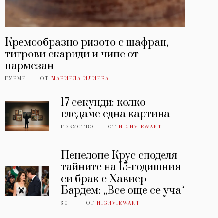
Кремообразно ризото с шафран,
тигрови скариди и чипс от
пармезан
ГУРМЕ
ОТ
МАРИЕЛА ИЛИЕВА
17 секунди: колко
гледаме една картина
ИЗКУСТВО
ОТ
HIGHVIEWART
Пенелопе Крус споделя
тайните на 15-годишния
си брак с Хавиер
Бардем: „Все още се уча“
30+
ОТ
HIGHVIEWART