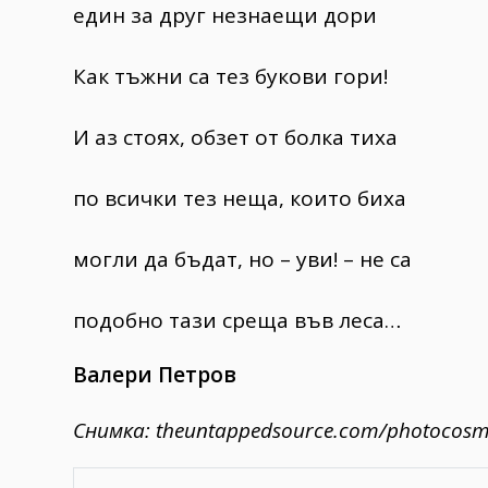
един за друг незнаещи дори
Как тъжни са тез букови гори!
И аз стоях, обзет от болка тиха
по всички тез неща, които биха
могли да бъдат, но – уви! – не са
подобно тази среща във леса…
Валери Петров
Снимка:
theuntappedsource.com/
photocos