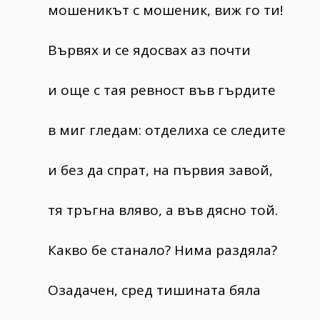
мошеникът с мошеник, виж го ти!
Вървях и се ядосвах аз почти
и още с тая ревност във гърдите
в миг гледам: отделиха се следите
и без да спрат, на първия завой,
тя тръгна вляво, а във дясно той.
Какво бе станало? Нима раздяла?
Озадачен, сред тишината бяла