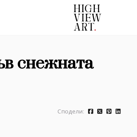
ъв снежната
Сподели: