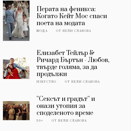
Перата на феникса:
Когато Кейт Мос спаси
поета на модата
МОДА
ОТ
НЕЛИ СЛАВОВА
Елизабет Тейлър &
Ричард Бъртън - Любов,
твърде голяма, за да
продължи
ИЗКУСТВО
ОТ
НЕЛИ СЛАВОВА
''Сексът и градът'' и
онази утопия за
споделеното време
30+
ОТ
НЕЛИ СЛАВОВА