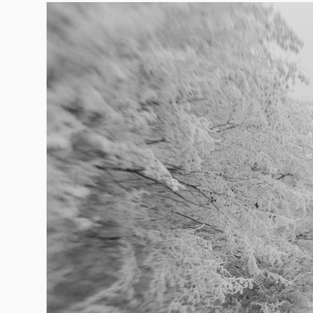
Гурме
237
Пътувай
389
Здраве
Gentlemen
382
1817
Wellness
ПОСЛЕДВАЙТЕ
НИ