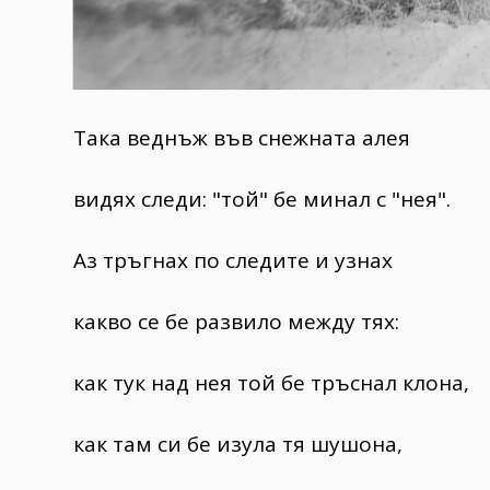
Така веднъж във снежната алея
видях следи: "той" бе минал с "нея".
Аз тръгнах по следите и узнах
какво се бе развило между тях:
как тук над нея той бе тръснал клона,
как там си бе изула тя шушона,