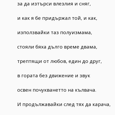
за да изтърси влезлия и сняг,
и как я бе придържал той, и как,
използвайки таз полуизмама,
стояли бяха дълго време двама,
трептящи от любов, един до друг,
в гората без движение и звук
освен почукванетто на кълвача.
И продължавайки след тях да карача,