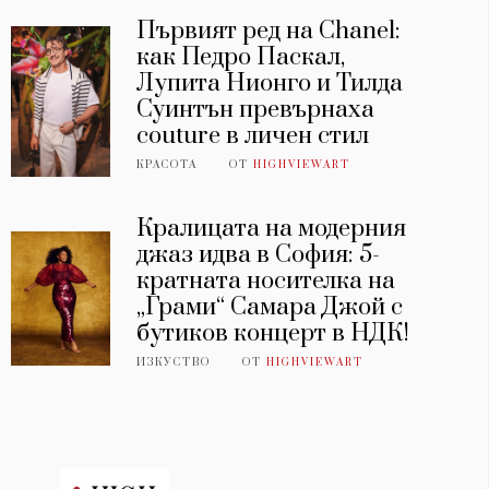
Първият ред на Chanel:
как Педро Паскал,
Лупита Нионго и Тилда
Суинтън превърнаха
couture в личен стил
КРАСОТА
ОТ
HIGHVIEWART
Кралицата на модерния
джаз идва в София: 5-
кратната носителка на
„Грами“ Самара Джой с
бутиков концерт в НДК!
ИЗКУСТВО
ОТ
HIGHVIEWART