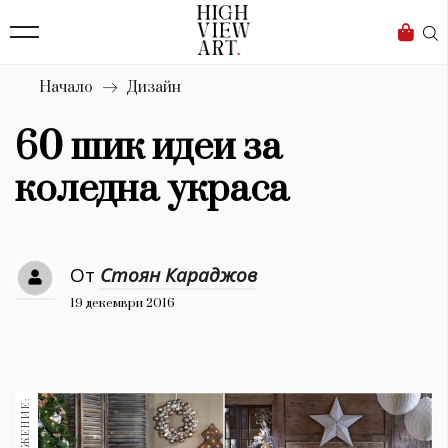
139
Бизнес
1633
Мода
Начало
Дизайн
16
Dialogue
60 шик идеи за
Изкуство
коледна украса
4340
Красота
От
Стоян Караджов
777
19 декември 2016
Дизайн
1272
1188
Книги