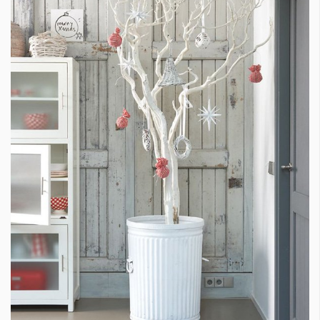
Красота
поверителност
Цветно
ModerenDom
Гурме
Пътувай
Wellness
СЛЕДВАЙТЕ НИ
Facebook
Instagram
Twitter
Pinterest
YouTube
Spotify
Soundcloud
Ако нашият сайт ви харесва, можете да се абонирате за
седмичния ни нюзлетър тук:
© 2026, HighViewArt | Всички права запазени