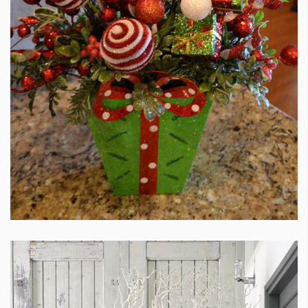
КАТЕГОРИИ
ЗА НАС
Wine&Dine
Условия за
Подкасти
ползване
Мода
За нас
Dialogue
Реклама
Изкуство
Политика за