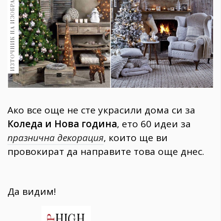
ИЗТОЧНИК НА ИЗОБРАЖЕНИЕ:
1970
30+
1710
Гурме
Пътувай
237
389
Здраве
Ако все още не сте украсили дома си за
Gentlemen
Коледа и Нова година
, ето 60 идеи за
382
празнична декорация
, които ще ви
провокират да направите това още днес.
Wellness
1817
Да видим!
ПОСЛЕДВАЙТЕ
НИ