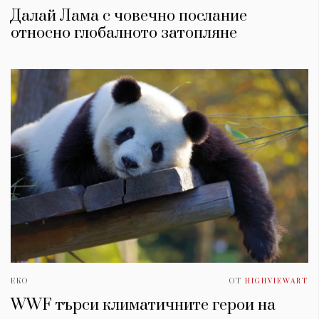
Далай Лама с човечно послание
относно глобалното затопляне
ЕКО
ОТ
HIGHVIEWART
WWF търси климатичните герои на