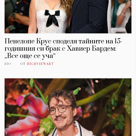
Пенелопе Крус споделя тайните на 15-
годишния си брак с Хавиер Бардем:
„Все още се уча“
30+
ОТ
HIGHVIEWART