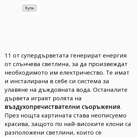
11 от супердърветата генерират енергия
от слънчева светлина, за да произвеждат
необходимото им електричество. Те имат
и инсталирана в себе си система за
улавяне на дъждовната вода. Останалите
дървета играят ролята на
въздухопречиствателни съоръжения
.
През нощта картината става неописуемо
красива, защото по най-високите клони са
разположени светлини, които се