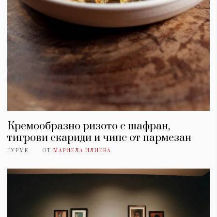
Кремообразно ризото с шафран,
тигрови скариди и чипс от пармезан
ГУРМЕ
ОТ
МАРИЕЛА ИЛИЕВА