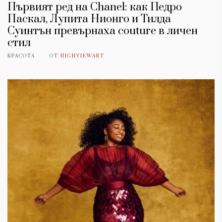
Първият ред на Chanel: как Педро
Паскал, Лупита Нионго и Тилда
Суинтън превърнаха couture в личен
стил
КРАСОТА
ОТ
HIGHVIEWART
КАТЕГОРИИ
ЗА НАС
Wine&Dine
Условия за
Подкасти
ползване
Мода
За нас
Dialogue
Реклама
Изкуство
Политика за