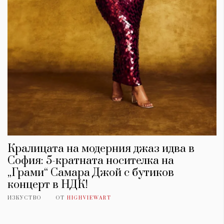
Красота
поверителност
Цветно
ModerenDom
Гурме
Пътувай
Wellness
СЛЕДВАЙТЕ НИ
Facebook
Instagram
Twitter
Pinterest
YouTube
Spotify
Soundcloud
Ако нашият сайт ви харесва, можете да се абонирате за
Кралицата на модерния джаз идва в
седмичния ни нюзлетър тук:
София: 5-кратната носителка на
„Грами“ Самара Джой с бутиков
концерт в НДК!
ИЗКУСТВО
ОТ
HIGHVIEWART
© 2026, HighViewArt | Всички права запазени