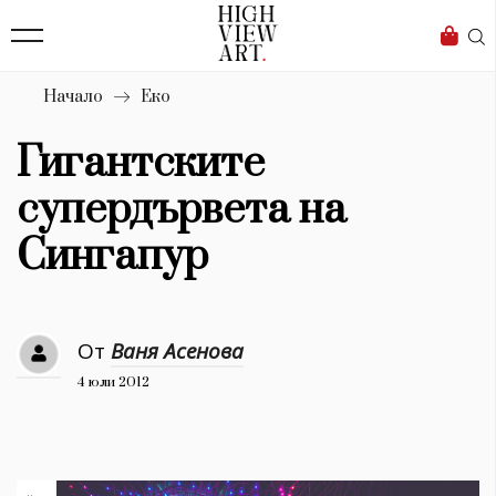
139
Бизнес
1633
Мода
Начало
Еко
16
Dialogue
Гигантските
Изкуство
супердървета на
4340
Сингапур
Красота
777
От
Ваня Асенова
Дизайн
4 юли 2012
1272
1188
Книги