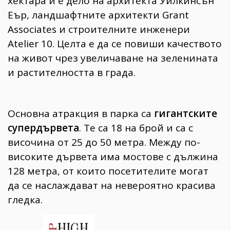
хектара и е дело на архитекта Уилкинсън
Еър, ландшафтните архитекти Grant
Associates и строителните инженери
Atelier 10. Целта е да се повиши качеството
на живот чрез увеличаване на зеленината
и растителността в града.
Основна атракция в парка са
гигантските
супердървета
. Те са 18 на брой и са с
височина от 25 до 50 метра. Между по-
високите дървета има мостове с дължина
128 метра, от които посетителите могат
да се наслаждават на невероятно красива
гледка.