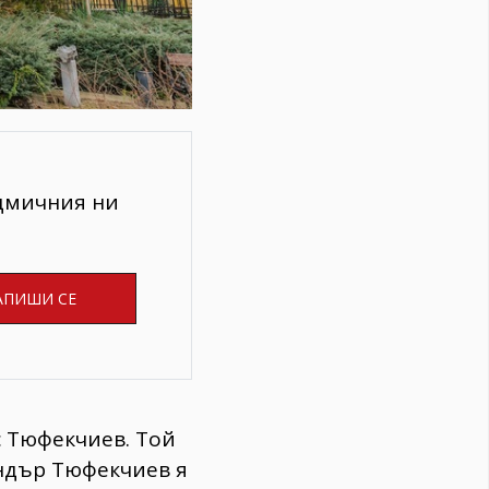
едмичния ни
с Тюфекчиев. Той
сандър Тюфекчиев я