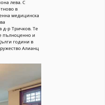
она лева. С
отново в
менна медицинска
два
 д-р Тричков. Те
е пълноценно и
Дълги години в
дружество Алианц