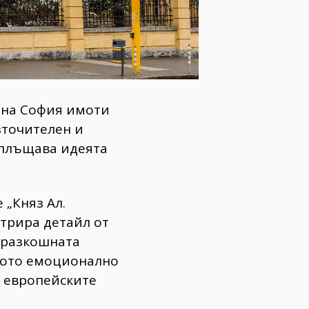
а на София имоти
зточителен и
ъплъщава идеята
 „Княз Ал.
стрира детайл от
и разкошната
ното емоционално
с европейските