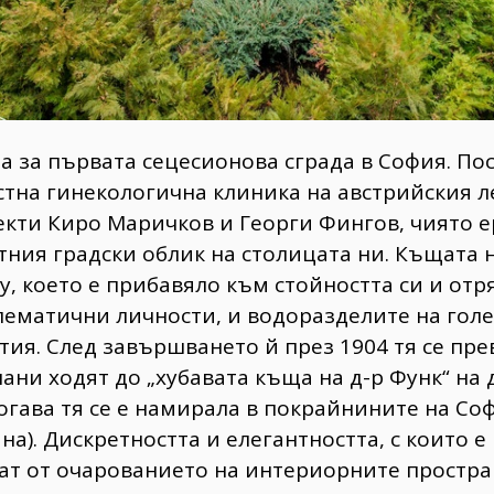
а за първата сецесионова сграда в София. По
астна гинекологична клиника на австрийския 
екти Киро Маричков и Георги Фингов, чиято е
тния градски облик на столицата ни. Къщата н
у, което е прибавяло към стойността си и отр
ематични личности, и водоразделите на гол
тия. След завършването й през 1904 тя се пр
ани ходят до „хубавата къща на д-р Функ“ на 
тогава тя се е намирала в покрайнините на Со
на). Дискретността и елегантността, с които 
ват от очарованието на интериорните простра