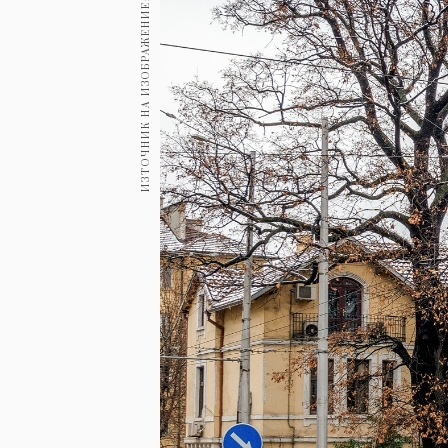
ИЗТОЧНИК НА ИЗОБРАЖЕНИЕ: UNIQUE ESTATES
Гурме
237
Пътувай
389
Здраве
Gentlemen
382
1817
Wellness
ПОСЛЕДВАЙТЕ
НИ