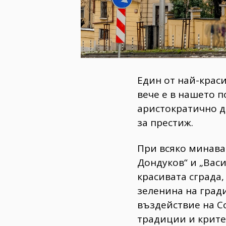
Един от най-крас
вече е в нашето п
аристократично д
за престиж.
При всяко минава
Дондуков“ и „Васи
красивата сграда
зеленина на град
въздействие на Со
традиции и критер