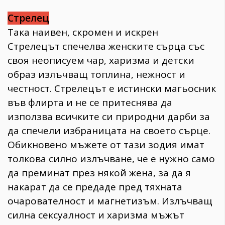
Стрелец
Така наивен, скромен и искрен
Стрелецът спечелва женските сърца със
своя неописуем чар, харизма и детски
образ излъчващ топлина, нежност и
честност. Стрелецът е истински магьосник
във флирта и не се притеснява да
използва всичките си природни дарби за
да спечели избраницата на своето сърце.
Обикновено мъжете от тази зодия имат
толкова силно излъчване, че е нужно само
да преминат през някой жена, за да я
накарат да се предаде пред тяхната
очарователност и магнетизъм. Излъчващ
силна сексуалност и харизма мъжът