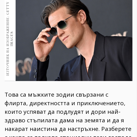
1970
И
З
Т
О
Ч
Н
И
К
Н
А
И
З
О
Б
Р
Ж
Е
Н
И
Е
:
G
E
T
T
Y
I
M
A
G
E
30+
1710
Гурме
А
S
Пътувай
237
389
Здраве
Gentlemen
382
Това са мъжките зодии свързани с
Wellness
флирта, директността и приключението,
1817
които успяват да подлудят и дори най-
здраво стъпилата дама на земята и да я
накарат наистина да настръхне. Разберете
ПОСЛЕДВАЙТЕ
НИ