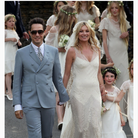
КАТЕГОРИИ
ЗА НАС
Wine&Dine
Условия за
Подкасти
ползване
Мода
За нас
Dialogue
Реклама
Изкуство
Политика за