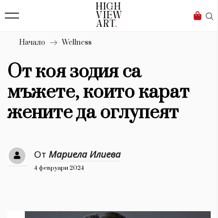
139
Бизнес
1633
Мода
Начало
Wellness
16
Dialogue
От коя зодия са
Изкуство
мъжете, които карат
4340
жените да оглупеят
Красота
777
От
Мариела Илиева
Дизайн
4 февруари 2024
1272
1188
Книги