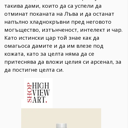
такива дами, които да са успели да
отминат поканата на Лъва и да останат
напълно хладнокръвни пред неговото
могъщество, изтънченост, интелект и чар.
Като истински цар той знае как да
омагьоса дамите и да им влезе под
кожата, като за целта няма да се
притеснява да вложи целия си арсенал, за
да постигне целта си.