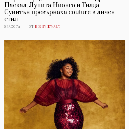
Паскал, Лупита Нионго и Тилда
Суинтън превърнаха couture в личен
стил
КРАСОТА
ОТ
HIGHVIEWART