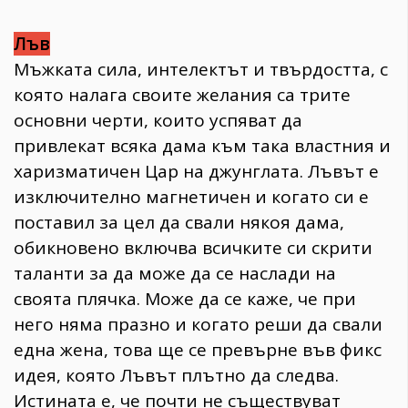
Лъв
Мъжката сила, интелектът и твърдостта, с
която налага своите желания са трите
основни черти, които успяват да
привлекат всяка дама към така властния и
харизматичен Цар на джунглата. Лъвът е
изключително магнетичен и когато си е
поставил за цел да свали някоя дама,
обикновено включва всичките си скрити
таланти за да може да се наслади на
своята плячка. Може да се каже, че при
него няма празно и когато реши да свали
една жена, това ще се превърне във фикс
идея, която Лъвът плътно да следва.
Истината е, че почти не съществуват