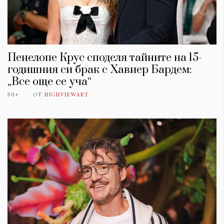
Пенелопе Крус споделя тайните на 15-
годишния си брак с Хавиер Бардем:
„Все още се уча“
30+
ОТ
HIGHVIEWART