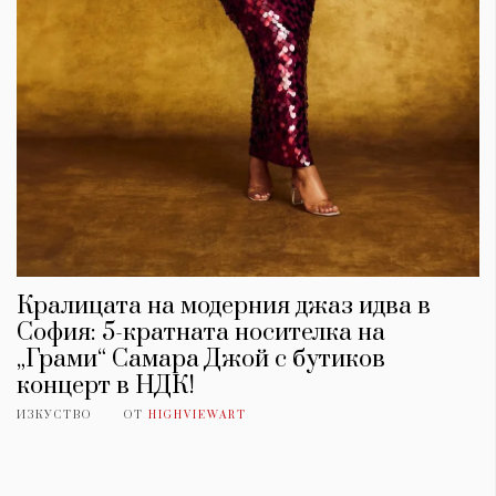
Кралицата на модерния джаз идва в
София: 5-кратната носителка на
„Грами“ Самара Джой с бутиков
концерт в НДК!
ИЗКУСТВО
ОТ
HIGHVIEWART