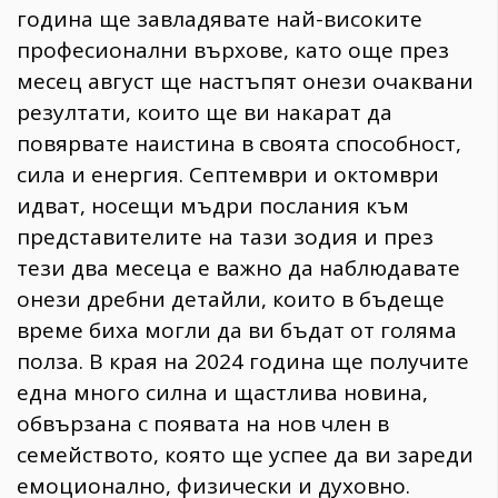
година ще завладявате най-високите
професионални върхове, като още през
месец август ще настъпят онези очаквани
резултати, които ще ви накарат да
повярвате наистина в своята способност,
сила и енергия. Септември и октомври
идват, носещи мъдри послания към
представителите на тази зодия и през
тези два месеца е важно да наблюдавате
онези дребни детайли, които в бъдеще
време биха могли да ви бъдат от голяма
полза. В края на 2024 година ще получите
една много силна и щастлива новина,
обвързана с появата на нов член в
семейството, която ще успее да ви зареди
емоционално, физически и духовно.