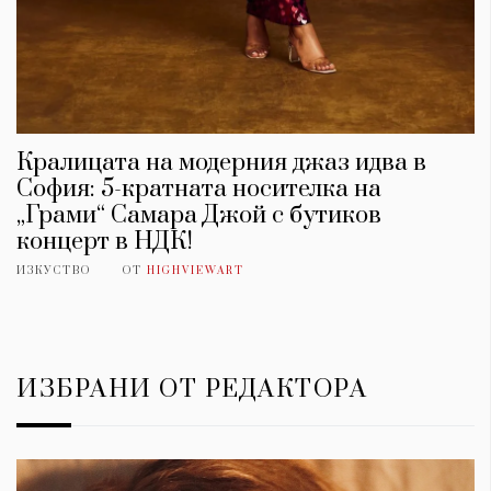
Кралицата на модерния джаз идва в
София: 5-кратната носителка на
„Грами“ Самара Джой с бутиков
концерт в НДК!
ИЗКУСТВО
ОТ
HIGHVIEWART
КАТЕГОРИИ
ЗА НАС
Wine&Dine
Условия за
ИЗБРАНИ ОТ РЕДАКТОРА
Подкасти
ползване
Мода
За нас
Dialogue
Реклама
Изкуство
Политика за