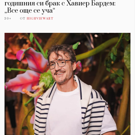
годишния си брак с Хавиер Бардем:
„Все още се уча“
30+
ОТ
HIGHVIEWART