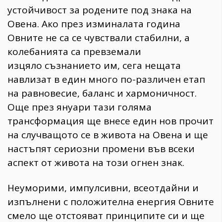
устойчивост за родените под знака на
Овена. Ако през изминалата година
Овните не са се чувствали стабилни, а
колебанията са превземали
изцяло съзнанието им, сега нещата
навлизат в един много по-различен етап
на равновесие, баланс и хармоничност.
Още през януари тази голяма
трансформация ще внесе един нов прочит
на случващото се в живота на Овена и ще
настъпят сериозни промени във всеки
аспект от живота на този огнен знак.
Неуморими, импулсивни, всеотдайни и
изпълнени с положителна енергия Овните
смело ще отстояват принципите си и ще