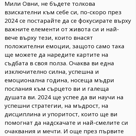
Мили Овни, не бъдете толкова
взискателни към себе си, по-скоро през
2024 се постарайте да се фокусирате върху
важните елементи от живота си и най-
вече върху тези, които внасят
положителни емоции, защото само така
ще можете да наредите картите на
съдбата в своя полза. Очаква ви една
изключително силна, успешна и
емоционална година, носеща мъдри
послания към сърцето ви и галеща
душата ви. 2024 ще успее да ви научи на
успешни стратегии, на мъдрост, на
дисциплина и упоритост, които ще ви
помогнат да надскачате и най-смелите си
очаквания и мечти. И още през първите