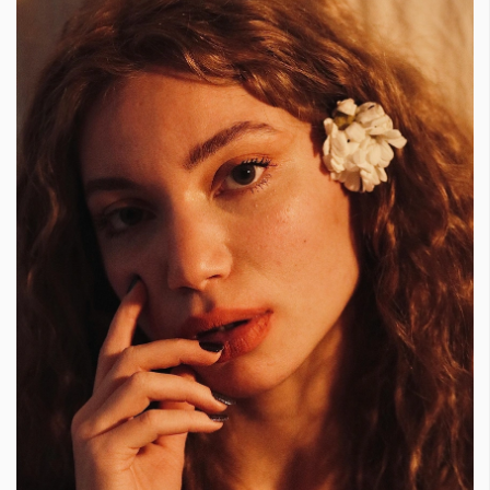
Красота
поверителност
Цветно
ModerenDom
Гурме
Пътувай
Wellness
СЛЕДВАЙТЕ НИ
Facebook
Instagram
Twitter
Pinterest
YouTube
Spotify
Soundcloud
Ако нашият сайт ви харесва, можете да се абонирате за
седмичния ни нюзлетър тук:
© 2026, HighViewArt | Всички права запазени