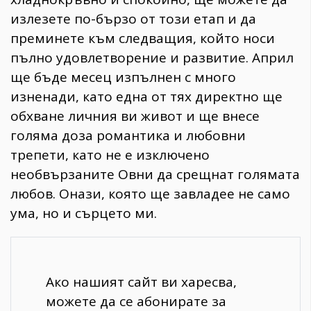
излезете по-бързо от този етап и да
преминете към следващия, който носи
пълно удовлетворение и развитие. Април
ще бъде месец изпълнен с много
изненади, като една от тях директно ще
обхване личния ви живот и ще внесе
голяма доза романтика и любовни
трепети, като не е изключено
необвързаните Овни да срещнат голямата
любов. Онази, която ще завладее не само
ума, но и сърцето ми.
Ако нашият сайт ви харесва,
можете да се абонирате за