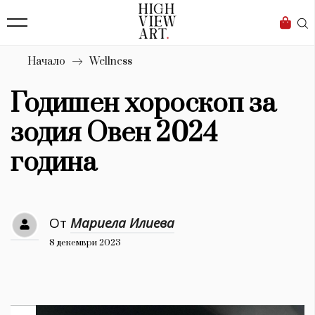
139
Бизнес
1633
Мода
Начало
Wellness
16
Dialogue
Годишен хороскоп за
Изкуство
зодия Овен 2024
4340
година
Красота
777
От
Мариела Илиева
Дизайн
8 декември 2023
1272
1188
Книги