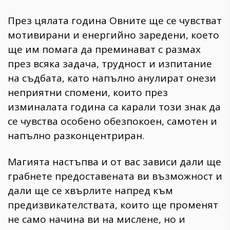
През цялата година Овните ще се чувстват
мотивирани и енергийно заредени, което
ще им помага да преминават с размах
през всяка задача, трудност и изпитание
на съдбата, като напълно анулират онези
неприятни спомени, които през
изминалата година са карали този знак да
се чувства особено обезпокоен, самотен и
напълно разконцентриран.
Магията настъпва и от вас зависи дали ще
грабнете предоставената ви възможност и
дали ще се хвърлите напред към
предизвикателствата, които ще променят
не само начина ви на мислене, но и