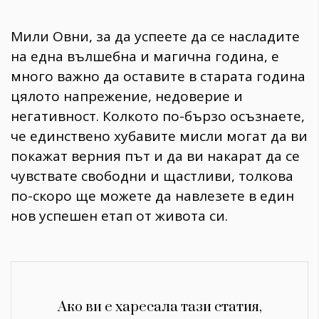
Мили Овни, за да успеете да се насладите
на една вълшебна и магична година, е
много важно да оставите в старата година
цялото напрежение, недоверие и
негативност. Колкото по-бързо осъзнаете,
че единствено хубавите мисли могат да ви
покажат верния път и да ви накарат да се
чувствате свободни и щастливи, толкова
по-скоро ще можете да навлезете в един
нов успешен етап от живота си.
Ако ви е харесала тази статия,