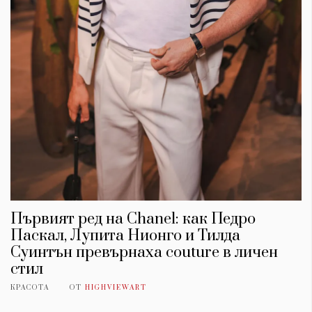
Първият ред на Chanel: как Педро
Паскал, Лупита Нионго и Тилда
Суинтън превърнаха couture в личен
стил
КРАСОТА
ОТ
HIGHVIEWART