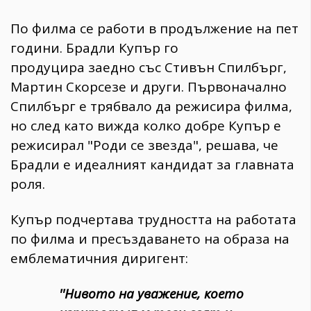
По филма се работи в продължение на пет
години. Брадли Купър го
продуцира заедно със Стивън Спилбърг,
Мартин Скорсезе и други. Първоначално
Спилбърг е трябвало да режисира филма,
но след като вижда колко добре Купър е
режисирал "Роди се звезда", решава, че
Брадли е идеалният кандидат за главната
роля.
Купър подчертава трудността на работата
по филма и пресъздаването на образа на
емблематичния диригент:
''Нивото на уважение, което