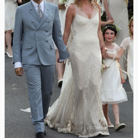
Красота
поверителност
Цветно
ModerenDom
Гурме
Пътувай
Wellness
СЛЕДВАЙТЕ НИ
Facebook
Instagram
Twitter
Pinterest
YouTube
Spotify
Soundcloud
Ако нашият сайт ви харесва, можете да се абонирате за
седмичния ни нюзлетър тук:
© 2026, HighViewArt | Всички права запазени