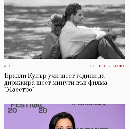
30+
ОТ
НЕЛИ СЛАВОВА
Брадли Купър учи шест години да
дирижира шест минути във филма
"Маестро"