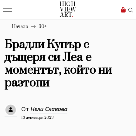
139
Бизнес
1633
Мода
Начало
30+
16
Dialogue
Брадли Купър с
Изкуство
дъщеря си Леа е
4340
моментът, който ни
Красота
разтопи
777
Дизайн
От
Нели Славова
1272
13 декември 2023
1188
Книги