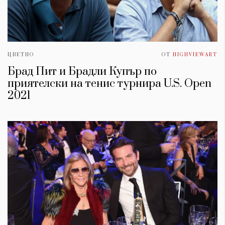
ЦВЕТНО
ОТ
HIGHVIEWART
Брад Пит и Брадли Купър по
приятелски на тенис турнира U.S. Open
2021