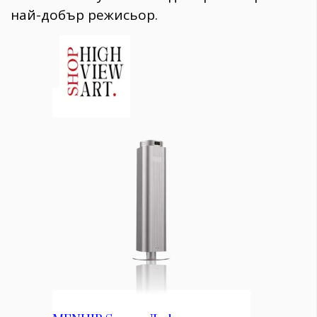
най-добър режисьор.