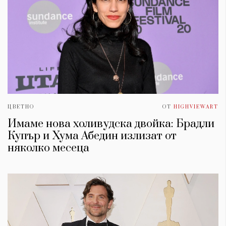
ЦВЕТНО
ОТ
HIGHVIEWART
Имаме нова холивудска двойка: Брадли
Купър и Хума Абедин излизат от
няколко месеца