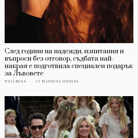
След години на надежди, изпитания и
въпроси без отговор, съдбата най-
накрая е подготвила специален подарък
за Лъвовете
WELLNESS
ОТ
МАРИЕЛА ИЛИЕВА
КАТЕГОРИИ
ЗА НАС
Wine&Dine
Условия за
Подкасти
ползване
Мода
За нас
Dialogue
Реклама
Изкуство
Политика за