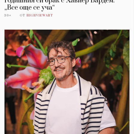
годишния си брак с Хавиер Бардем:
„Все още се уча“
30+
ОТ
HIGHVIEWART