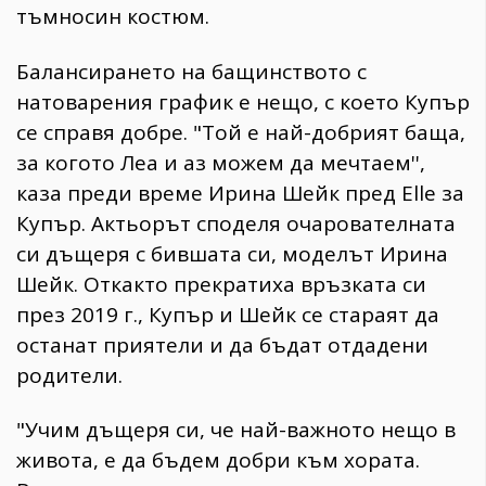
тъмносин костюм.
Балансирането на бащинството с
натоварения график е нещо, с което Купър
се справя добре. "Той е най-добрият баща,
за когото Леа и аз можем да мечтаем'',
каза преди време Ирина Шейк пред Elle за
Купър. Актьорът споделя очарователната
си дъщеря с бившата си, моделът Ирина
Шейк. Откакто прекратиха връзката си
през 2019 г., Купър и Шейк се стараят да
останат приятели и да бъдат отдадени
родители.
"Учим дъщеря си, че най-важното нещо в
живота, е да бъдем добри към хората.