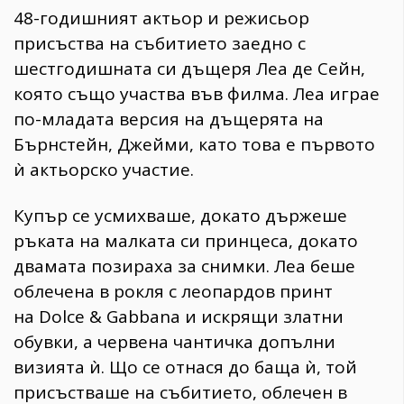
48-годишният актьор и режисьор
присъства на събитието заедно с
шестгодишната си дъщеря Леа де Сейн,
която също участва във филма. Леа играе
по-младата версия на дъщерята на
Бърнстейн, Джейми, като това е първото
ѝ актьорско участие.
Купър се усмихваше, докато държеше
ръката на малката си принцеса, докато
двамата позираха за снимки. Леа беше
облечена в рокля с леопардов принт
на Dolce & Gabbana и искрящи златни
обувки, а червена чантичка допълни
визията ѝ. Що се отнася до баща ѝ, той
присъстваше на събитието, облечен в