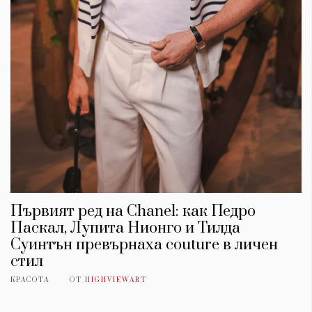
Първият ред на Chanel: как Педро
Паскал, Лупита Нионго и Тилда
Суинтън превърнаха couture в личен
стил
КРАСОТА
ОТ
HIGHVIEWART