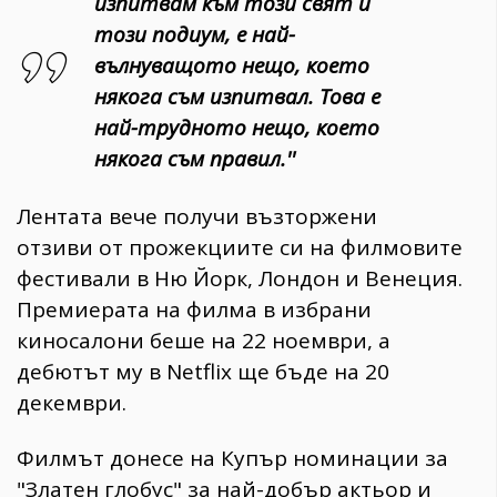
изпитвам към този свят и
този подиум, е най-
вълнуващото нещо, което
някога съм изпитвал. Това е
най-трудното нещо, което
някога съм правил.''
Лентата вече получи възторжени
отзиви от прожекциите си на филмовите
фестивали в Ню Йорк, Лондон и Венеция.
Премиерата на филма в избрани
киносалони беше на 22 ноември, а
дебютът му в Netflix ще бъде на 20
декември.
Филмът донесе на Купър номинации за
"Златен глобус" за най-добър актьор и