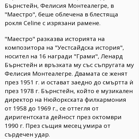
Бърнстейн, Фелисия Монтеалегре, в
"Маестро", беше облечена в блестяща
рокля Celine с изрязани рамене.
"Маестро" разказва историята на
композитора на "Уестсайдска история",
носител на 16 награди "Грами", Ленард
Бърнстейн и връзката му със съпругата му
Фелисия Монтеалегре. Двамата се женят
през 1951 г. и остават заедно до смъртта ѝ
през 1978 г. Бърнстейн, който е музикален
директор на Нюйоркската филхармония
от 1958 до 1969 г., се оттегля от
диригентската дейност през октомври
1990 г. През същия месец умира от
сърдечен удар.