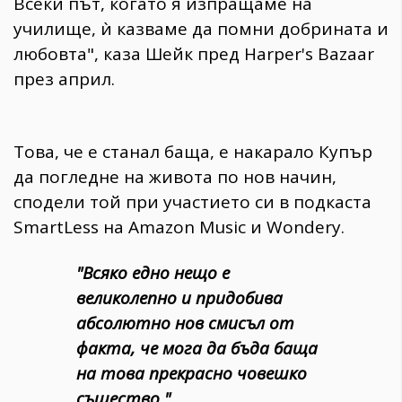
Всеки път, когато я изпращаме на
училище, ѝ казваме да помни добрината и
любовта", каза Шейк пред Harper's Bazaar
през април.
Това, че е станал баща, е накарало Купър
да погледне на живота по нов начин,
сподели той при участието си в подкаста
SmartLess на Amazon Music и Wondery.
"Всяко едно нещо е
великолепно и придобива
абсолютно нов смисъл от
факта, че мога да бъда баща
на това прекрасно човешко
същество."